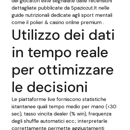
dei giocatori elite segnalate dalle recensioni
dettagliate pubblicate da Spaziozut.It nelle
guide nutrizionali dedicate agli sport mentali
come il poker & casino online premium .
Utilizzo dei dati
in tempo reale
per ottimizzare
le decisioni
Le piattaforme live forniscono statistiche
istantanee quali tempo medio per mano (<30
sec), tasso vincita dealer (% win), frequenza
degli shuffle automatici ecc.; interpretarle
correttamente permette aggiustamenti