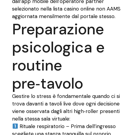
dall’app mobile dell’operatore partner
selezionato nella lista casino online non AAMS
aggiornata mensilmente dal portale stesso.
Preparazione
psicologica e
routine
pre‑tavolo
Gestire lo stress è fondamentale quando ci si
trova davanti a tavoli live dove ogni decisione
viene osservata dagli altri high‑roller presenti
nella stessa sala virtuale:
Rituale respiratorio – Prima dell’ingresso
scegliete una stanza tranquilla sul proprio