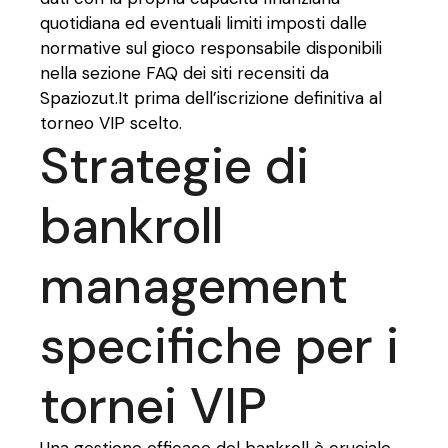
quotidiana ed eventuali limiti imposti dalle
normative sul gioco responsabile disponibili
nella sezione FAQ dei siti recensiti da
Spaziozut.It prima dell’iscrizione definitiva al
torneo VIP scelto.
Strategie di
bankroll
management
specifiche per i
tornei VIP
Una gestione efficace del bankroll è cruciale