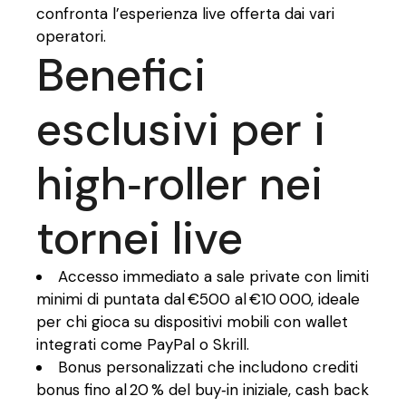
confronta l’esperienza live offerta dai vari
operatori.
Benefici
esclusivi per i
high‑roller nei
tornei live
Accesso immediato a sale private con limiti
minimi di puntata dal €500 al €10 000, ideale
per chi gioca su dispositivi mobili con wallet
integrati come PayPal o Skrill.
Bonus personalizzati che includono crediti
bonus fino al 20 % del buy‑in iniziale, cash back