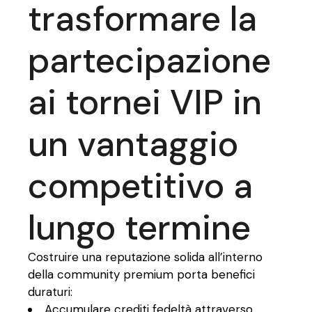
trasformare la
partecipazione
ai tornei VIP in
un vantaggio
competitivo a
lungo termine
Costruire una reputazione solida all’interno
della community premium porta benefici
duraturi:
Accumulare crediti fedeltà attraverso