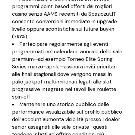
programmi point‐based offerti dai migliori
casino senza AAMS recensiti da Spaziozut.IT
consente conversioni immediate in upgrade
livello oppure scontistiche sui future buy‐in
(>15%).
Partecipare regolarmente agli eventi
programmati nel calendario annuale delle sale
premium—ad esempio Torneo Elite Spring
Series marzo–aprile—assicura inviti prioritari
alle finali stagionali dove vengono messi in
palio jackpot multi‐milionari legati alle slot
progressive integrate nei tavoli live roulette
spin‐off .
Mantenere uno storico pubblico delle
performance visualizzabile sul profilo pubblico
dell’account aumenta visibilità presso i dealer
senior assegnati alle sale private ; questi
tendono infatti ad offrire condizioni più