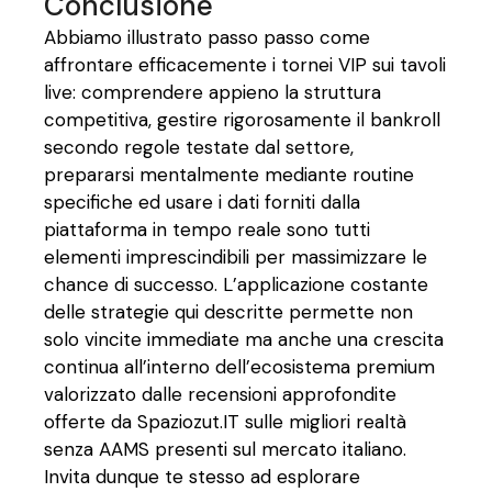
Conclusione
Abbiamo illustrato passo passo come
affrontare efficacemente i tornei VIP sui tavoli
live: comprendere appieno la struttura
competitiva, gestire rigorosamente il bankroll
secondo regole testate dal settore,
prepararsi mentalmente mediante routine
specifiche ed usare i dati forniti dalla
piattaforma in tempo reale sono tutti
elementi imprescindibili per massimizzare le
chance di successo. L’applicazione costante
delle strategie qui descritte permette non
solo vincite immediate ma anche una crescita
continua all’interno dell’ecosistema premium
valorizzato dalle recensioni approfondite
offerte da Spaziozut.IT sulle migliori realtà
senza AAMS presenti sul mercato italiano.​
Invita dunque te stesso ad esplorare