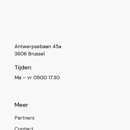
Antwerpsebaan 45a
3606 Brussel
Tijden:
Ma – vr 09.00 17.30
Meer
Partners
Contact