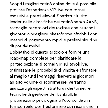
Scopri i migliori casinò online dove è possibile
provare l’esperienza VIP live con tornei
esclusivi e premi elevati. Spaziozut.It, sito
leader nelle classifiche dei casinò senza AAMS,
raccoglie recensioni dettagliate che aiutano i
giocatori a scegliere piattaforme affidabili con
metodi di pagamento rapidi e prelievi sicuri su
dispositivi mobili.
L’obiettivo di questo articolo è fornire una
road‑map completa per pianificare la
partecipazione ai tornei VIP sui tavoli live,
ottimizzare le probabilità di vincita e sfruttare
al meglio tutti i vantaggi riservati ai giocatori
ad alto volume di scommesse. Verranno
analizzati gli aspetti strutturali dei tornei, le
tecniche di gestione del bankroll, la
preparazione psicologica e l’uso dei dati in
tempo reale per trasformare ogni iscrizione in