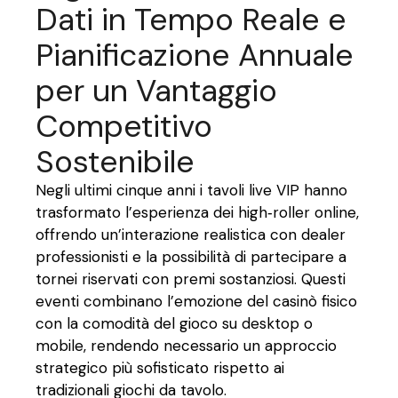
Dati in Tempo Reale e
Pianificazione Annuale
per un Vantaggio
Competitivo
Sostenibile
Negli ultimi cinque anni i tavoli live VIP hanno
trasformato l’esperienza dei high‑roller online,
offrendo un’interazione realistica con dealer
professionisti e la possibilità di partecipare a
tornei riservati con premi sostanziosi. Questi
eventi combinano l’emozione del casinò fisico
con la comodità del gioco su desktop o
mobile, rendendo necessario un approccio
strategico più sofisticato rispetto ai
tradizionali giochi da tavolo.