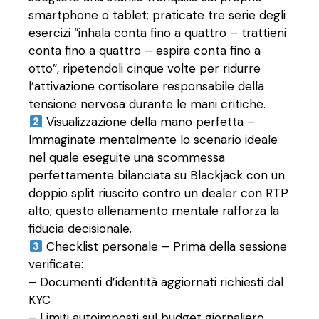
smartphone o tablet; praticate tre serie de­gli
esercizi “inhala conta fino a quattro – trattieni
conta fino a quattro – espira conta fino a
otto”, ripetendoli cinque volte per ridurre
l’attivazione cortisolare responsabile della
tensione nervosa durante le mani critiche.
Visualizzazione della mano perfetta –
Immaginate mentalmente lo scenario ideale
nel quale eseguite una scommessa
perfettamente bilanciata su Black­jack con un
doppio split riuscito contro un dealer con RTP
alto; questo allenamento mentale rafforza la
fiducia decisionale.
Checklist personale – Prima della sessione
verificate:
– Documenti d’identità aggiornati richiesti dal
KYC
– Limiti autoimposti sul budget giornaliero