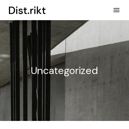
Ga
naar
de
inhoud
Uncategorized