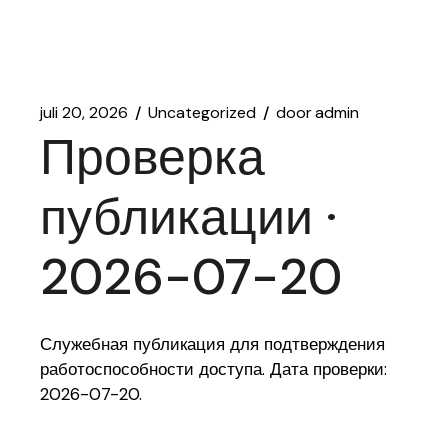
juli 20, 2026
Uncategorized
door
admin
Проверка
публикации ·
2026-07-20
Служебная публикация для подтверждения
работоспособности доступа. Дата проверки:
2026-07-20.