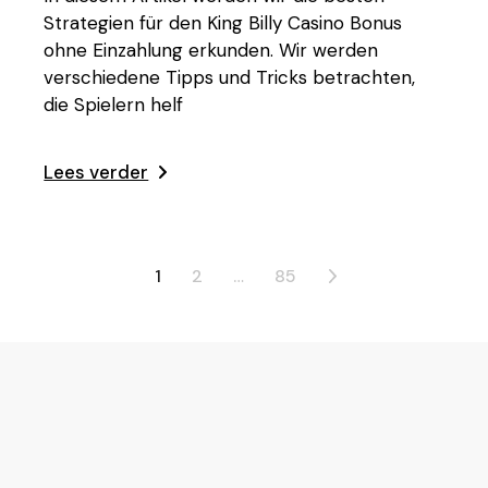
Strategien für den King Billy Casino Bonus
ohne Einzahlung erkunden. Wir werden
verschiedene Tipps und Tricks betrachten,
die Spielern helf
Lees verder
Berichten
1
2
…
85
paginering