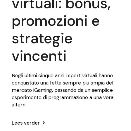
virtuali: bonus,
promozioni e
strategie
vincenti
Negli ultimi cinque anni i sport virtuali hanno
conquistato una fetta sempre più ampia del
mercato iGaming, passando da un semplice
esperimento di programmazione a una vera
altern
Lees verder