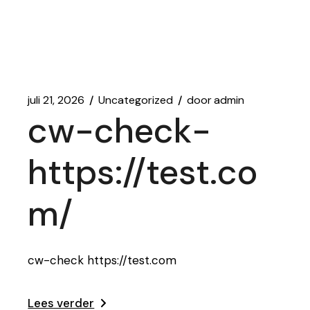
juli 21, 2026
Uncategorized
door
admin
cw-check-
https://test.co
m/
cw-check https://test.com
Lees verder