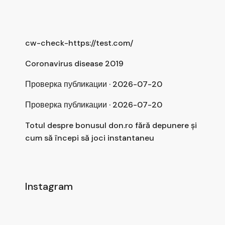
cw-check-https://test.com/
Coronavirus disease 2019
Проверка публикации · 2026-07-20
Проверка публикации · 2026-07-20
Totul despre bonusul don.ro fără depunere și
cum să începi să joci instantaneu
Instagram