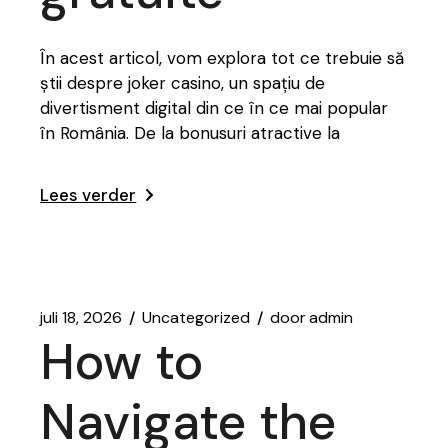
În acest articol, vom explora tot ce trebuie să
știi despre joker casino, un spațiu de
divertisment digital din ce în ce mai popular
în România. De la bonusuri atractive la
Lees verder
juli 18, 2026
Uncategorized
door
admin
How to
Navigate the