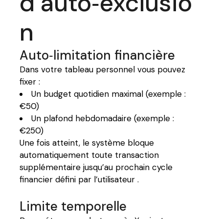
d’auto‑exclusio
n
Auto‑limitation financière
Dans votre tableau personnel vous pouvez
fixer :
Un budget quotidien maximal (exemple :
€50)
Un plafond hebdomadaire (exemple :
€250)
Une fois atteint, le système bloque
automatiquement toute transaction
supplémentaire jusqu’au prochain cycle
financier défini par l’utilisateur .
Limite temporelle