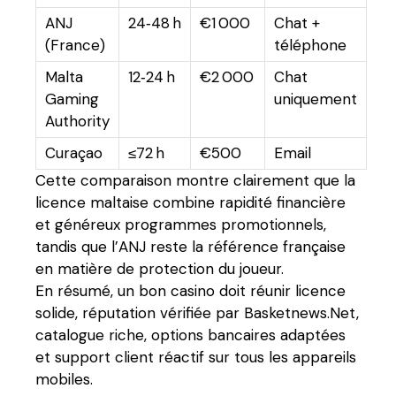
ANJ
24‑48 h
€1 000
Chat +
(France)
téléphone
Malta
12‑24 h
€2 000
Chat
Gaming
uniquement
Authority
Curaçao
≤72 h
€500
Email
Cette comparaison montre clairement que la
licence maltaise combine rapidité financière
et généreux programmes promotionnels,
tandis que l’ANJ reste la référence française
en matière de protection du joueur.
En résumé, un bon casino doit réunir licence
solide, réputation vérifiée par Basketnews.Net,
catalogue riche, options bancaires adaptées
et support client réactif sur tous les appareils
mobiles.