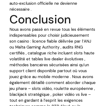
auto‑exclusion officielle ne devienne
nécessaire .
Conclusion
Nous avons passé en revue tous les éléments
indispensables pour choisir judicieusement
son casino : licence fiable délivrée par l’ANJ
ou Malta Gaming Authority , audits RNG
certifiés , catalogue riche incluant slots haute
volatilité et tables live dealer évolutives ,
méthodes bancaires sécurisées ainsi qu’un
support client disponible partout où vous
jouez grâce au mobile moderne . Nous avons
également détaillé comment aborder chaque
jeu phare – slots vidéo, roulette européenne ,
blackjack stratégique , poker vidéo vs live –
tout en gardant à l’esprit les exigences