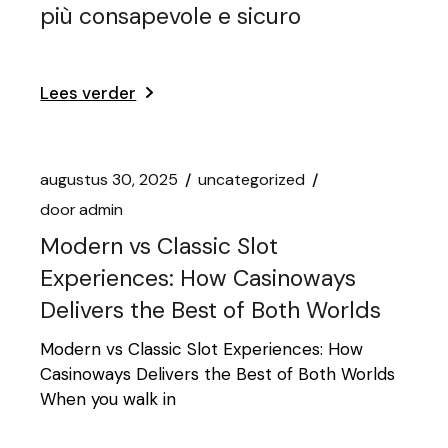
più consapevole e sicuro
Lees verder
augustus 30, 2025
uncategorized
door
admin
Modern vs Classic Slot
Experiences: How Casinoways
Delivers the Best of Both Worlds
Modern vs Classic Slot Experiences: How
Casinoways Delivers the Best of Both Worlds
When you walk in