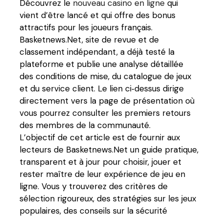
Découvrez le
nouveau casino en ligne
qui
vient d’être lancé et qui offre des bonus
attractifs pour les joueurs français.
Basketnews.Net, site de revue et de
classement indépendant, a déjà testé la
plateforme et publie une analyse détaillée
des conditions de mise, du catalogue de jeux
et du service client. Le lien ci‑dessus dirige
directement vers la page de présentation où
vous pourrez consulter les premiers retours
des membres de la communauté.
L’objectif de cet article est de fournir aux
lecteurs de Basketnews.Net un guide pratique,
transparent et à jour pour choisir, jouer et
rester maître de leur expérience de jeu en
ligne. Vous y trouverez des critères de
sélection rigoureux, des stratégies sur les jeux
populaires, des conseils sur la sécurité