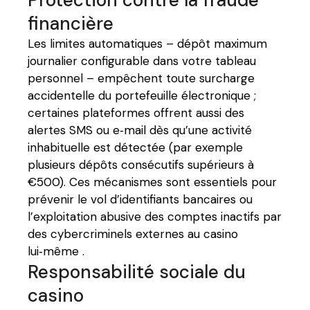
financière
Les limites automatiques – dépôt maximum
journalier configurable dans votre tableau
personnel – empêchent toute surcharge
accidentelle du portefeuille électronique ;
certaines plateformes offrent aussi des
alertes SMS ou e‑mail dès qu’une activité
inhabituelle est détectée (par exemple
plusieurs dépôts consécutifs supérieurs à
€500). Ces mécanismes sont essentiels pour
prévenir le vol d’identifiants bancaires ou
l’exploitation abusive des comptes inactifs par
des cybercriminels externes au casino
lui‑même .
Responsabilité sociale du
casino