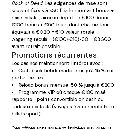
Book of Dead
. Les exigences de mise sont
souvent fixées à ×30 fois le montant bonus +
mise initiale ; ainsi un dépôt de €100 donne
€100 bonus + €50 tours dont chaque tour
équivaut à €0,20 = €10 valeur totale →
wagering requis = (€100+€10)×30 = €3 300
avant retrait possible .
Promotions récurrentes
Les casinos maintiennent l’intérêt avec :
Cash‑back hebdomadaire jusqu’à
15 %
sur
pertes nettes
Reload bonus mensuel
50 %
jusqu’à €200
Programme VIP où chaque €100 misé
rapporte
1 point
convertible en cash ou
cadeaux exclusifs (voyages événementiels ou
billets sport)
Ces offres sont souvent limitées aux joueurs