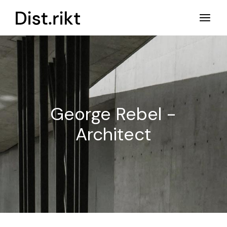
Ga
naar
de
inhoud
George Rebel -
Architect