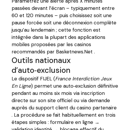
Paramétrez une alerte après X minutes
passées devant l’écran – typiquement entre
60 et 120 minutes – puis choisissez soit une
pause forcée soit une déconnexion complète
jusqu’au lendemain ; cette fonction est
intégrée dans la plupart des applications
mobiles proposées par les casinos
recommandés par Basketnews.Net .
Outils nationaux
d’auto‑exclusion
Le dispositif FIJEL (
France Interdiction Jeux
En Ligne
) permet une auto‑exclusion définitive
pendant au moins six mois via inscription
directe sur son site officiel ou via demande
auprès du support client du casino partenaire
. La procédure se fait habituellement en trois
étapes simples : formulaire en ligne →
validation identité → blocage effectif du