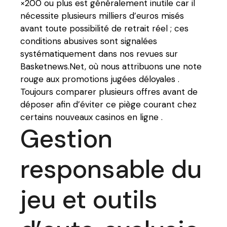
×200 ou plus est généralement inutile car il
nécessite plusieurs milliers d’euros misés
avant toute possibilité de retrait réel ; ces
conditions abusives sont signalées
systématiquement dans nos revues sur
Basketnews.Net, où nous attribuons une note
rouge aux promotions jugées déloyales .
Toujours comparer plusieurs offres avant de
déposer afin d’éviter ce piège courant chez
certains nouveaux casinos en ligne .
Gestion
responsable du
jeu et outils