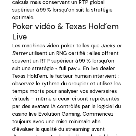
calculs mais conservant un RTP global
supérieur à 99 % lorsqu’on suit la stratégie
optimale.
Poker vidéo & Texas Hold’em
Live
Les machines vidéo poker telles que
Jacks or
Better
utilisent un RNG certifié ; elles offrent
souvent un RTP supérieur à 99 % lorsqu’on
suit une stratégie « full pay ». En live dealer
Texas Hold’em, le facteur humain intervient :
observez le rythme du croupier et utilisez les
temps morts pour analyser vos adversaires
virtuels – même si ceux-ci sont représentés
par des avatars IA contrôlés par le logiciel du
casino live Evolution Gaming. Commencez
toujours avec une mise minimale afin
d’évaluer la qualité du streaming avant