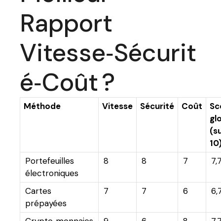
Rapport
Vitesse‑Sécurit
é‑Coût ?
Méthode
Vitesse
Sécurité
Coût
Sc
gl
(s
10
Portefeuilles
8
8
7
7,
électroniques
Cartes
7
7
6
6,
prépayées
Crypto‑monnaies
9
6
8
7,