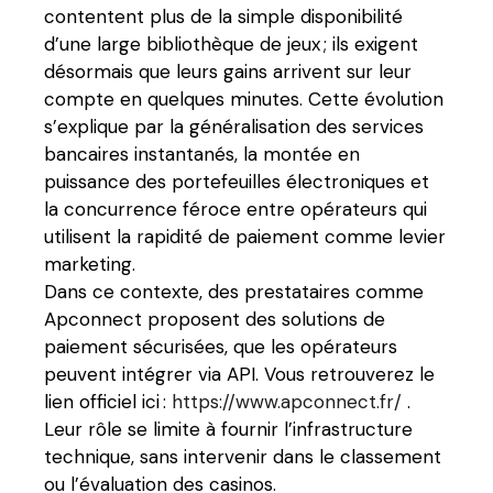
contentent plus de la simple disponibilité
d’une large bibliothèque de jeux ; ils exigent
désormais que leurs gains arrivent sur leur
compte en quelques minutes. Cette évolution
s’explique par la généralisation des services
bancaires instantanés, la montée en
puissance des portefeuilles électroniques et
la concurrence féroce entre opérateurs qui
utilisent la rapidité de paiement comme levier
marketing.
Dans ce contexte, des prestataires comme
Apconnect proposent des solutions de
paiement sécurisées, que les opérateurs
peuvent intégrer via API. Vous retrouverez le
lien officiel ici :
https://www.apconnect.fr/
.
Leur rôle se limite à fournir l’infrastructure
technique, sans intervenir dans le classement
ou l’évaluation des casinos.