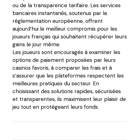
ou de la transparence tarifaire. Les services
bancaires instantanés, soutenus par la
réglementation européenne, offrent
aujourd’hui le meilleur compromis pour les
joueurs français qui souhaitent récupérer leurs
gains le jour même.
Les joueurs sont encouragés à examiner les
options de paiement proposées par leurs
casinos favoris, à comparer les frais et à
s’assurer que les plateformes respectent les
meilleures pratiques du secteur. En
choisissant des solutions rapides, sécurisées
et transparentes, ils maximisent leur plaisir de
jeu tout en protégeant leurs fonds.