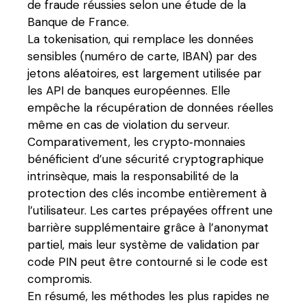
de fraude réussies selon une étude de la
Banque de France.
La tokenisation, qui remplace les données
sensibles (numéro de carte, IBAN) par des
jetons aléatoires, est largement utilisée par
les API de banques européennes. Elle
empêche la récupération de données réelles
même en cas de violation du serveur.
Comparativement, les crypto‑monnaies
bénéficient d’une sécurité cryptographique
intrinsèque, mais la responsabilité de la
protection des clés incombe entièrement à
l’utilisateur. Les cartes prépayées offrent une
barrière supplémentaire grâce à l’anonymat
partiel, mais leur système de validation par
code PIN peut être contourné si le code est
compromis.
En résumé, les méthodes les plus rapides ne