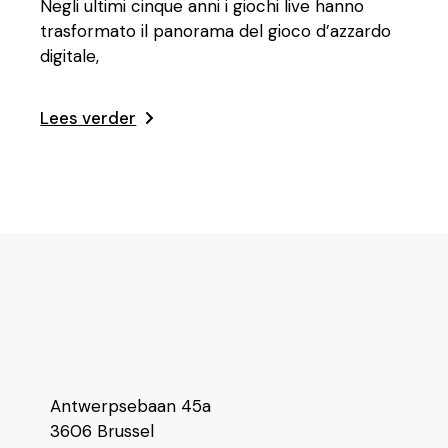
Negli ultimi cinque anni i giochi live hanno
trasformato il panorama del gioco d’azzardo
digitale,
Lees verder
Antwerpsebaan 45a
3606 Brussel