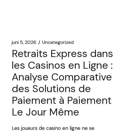
juni 5, 2026
Uncategorized
Retraits Express dans
les Casinos en Ligne :
Analyse Comparative
des Solutions de
Paiement à Paiement
Le Jour Même
Les joueurs de casino en ligne ne se