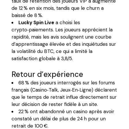
taux de rétention des joueurs VIP a augmenté
de 12 % en six mois, tandis que le churn a
baissé de 8 %.
Lucky Spin Live
a choisi les
crypto‑paiements. Les joueurs apprécient la
rapidité, mais les avis soulignent une courbe
d’apprentissage élevée et des inquiétudes sur
la volatilité du BTC, ce qui a limité la
satisfaction globale à 3,8/5.
Retour d’expérience
68 % des joueurs interrogés sur les forums
français (Casino‑Talk, Jeux‑En‑Ligne) déclarent
que le temps de retrait influe directement sur
leur décision de rester fidèle à un site.
22 % ont abandonné un casino après avoir
constaté un délai de plus de 24 h pour un
retrait de 100 €.