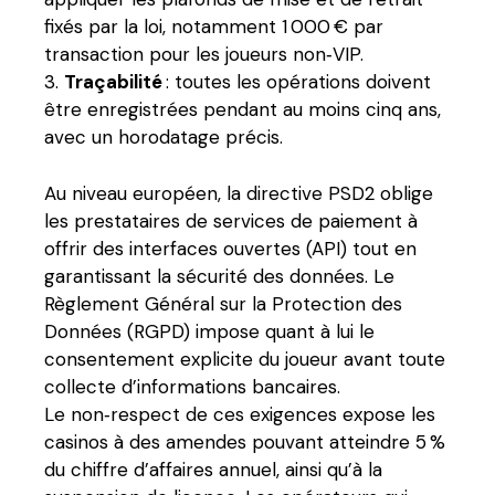
fixés par la loi, notamment 1 000 € par
transaction pour les joueurs non‑VIP.
Traçabilité
: toutes les opérations doivent
être enregistrées pendant au moins cinq ans,
avec un horodatage précis.
Au niveau européen, la directive PSD2 oblige
les prestataires de services de paiement à
offrir des interfaces ouvertes (API) tout en
garantissant la sécurité des données. Le
Règlement Général sur la Protection des
Données (RGPD) impose quant à lui le
consentement explicite du joueur avant toute
collecte d’informations bancaires.
Le non‑respect de ces exigences expose les
casinos à des amendes pouvant atteindre 5 %
du chiffre d’affaires annuel, ainsi qu’à la