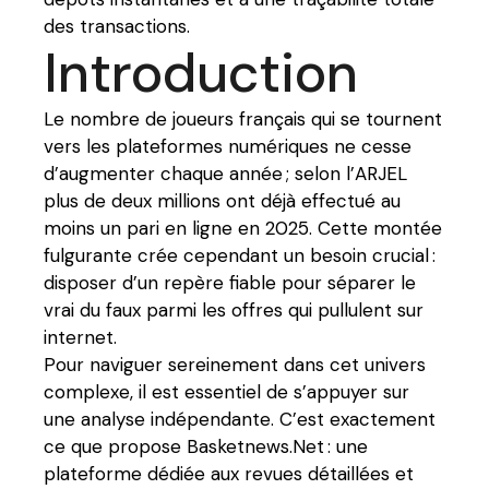
des transactions.
Introduction
Le nombre de joueurs français qui se tournent
vers les plateformes numériques ne cesse
d’augmenter chaque année ; selon l’ARJEL
plus de deux millions ont déjà effectué au
moins un pari en ligne en 2025. Cette montée
fulgurante crée cependant un besoin crucial :
disposer d’un repère fiable pour séparer le
vrai du faux parmi les offres qui pullulent sur
internet.
Pour naviguer sereinement dans cet univers
complexe, il est essentiel de s’appuyer sur
une analyse indépendante. C’est exactement
ce que propose Basketnews.Net : une
plateforme dédiée aux revues détaillées et