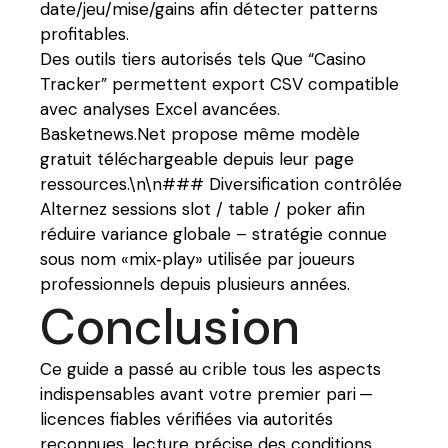
date/jeu/mise/gains afin détecter patterns
profitables.
Des outils tiers autorisés tels Que “Casino
Tracker” permettent export CSV compatible
avec analyses Excel avancées.
Basketnews.Net propose même modèle
gratuit téléchargeable depuis leur page
ressources.\n\n### Diversification contrôlée
Alternez sessions slot / table / poker afin
réduire variance globale – stratégie connue
sous nom «mix‑play» utilisée par joueurs
professionnels depuis plusieurs années.
Conclusion
Ce guide a passé au crible tous les aspects
indispensables avant votre premier pari —
licences fiables vérifiées via autorités
reconnues, lecture précise des conditions