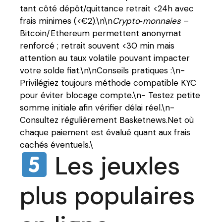
tant côté dépôt/quittance retrait <24h avec
frais minimes (<€2).\n\n
Crypto‑monnaies
–
Bitcoin/Ethereum permettent anonymat
renforcé ; retrait souvent <30 min mais
attention au taux volatile pouvant impacter
votre solde fiat.\n\nConseils pratiques :\n-
Privilégiez toujours méthode compatible KYC
pour éviter blocage compte.\n- Testez petite
somme initiale afin vérifier délai réel.\n-
Consultez régulièrement Basketnews.Net où
chaque paiement est évalué quant aux frais
cachés éventuels.\
Les jeuxles
plus populaires