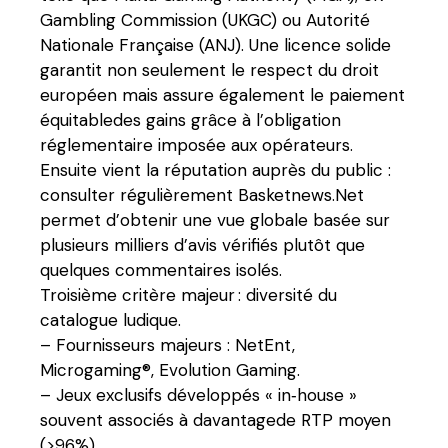
Gambling Commission (UKGC) ou Autorité
Nationale Française (ANJ). Une licence solide
garantit non seulement le respect du droit
européen mais assure également le paiement
équitabledes gains grâce à l’obligation
réglementaire imposée aux opérateurs.
Ensuite vient la réputation auprès du public :
consulter régulièrement Basketnews.Net
permet d’obtenir une vue globale basée sur
plusieurs milliers d’avis vérifiés plutôt que
quelques commentaires isolés.
Troisième critère majeur : diversité du
catalogue ludique.
– Fournisseurs majeurs : NetEnt,
Microgaming®, Evolution Gaming.
– Jeux exclusifs développés « in‑house »
souvent associés à davantagede RTP moyen
(>96%).