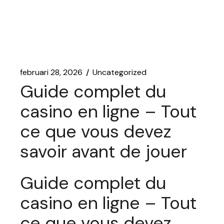
februari 28, 2026
Uncategorized
Guide complet du
casino en ligne – Tout
ce que vous devez
savoir avant de jouer
Guide complet du
casino en ligne – Tout
ce que vous devez