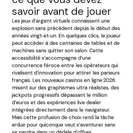
savoir avant de jouer
Les jeux d’argent virtuels connaissent une
explosion sans précédent depuis le début des
années vingt‑et‑un. En quelques clics, le joueur
peut accéder à des centaines de tables et de
machines sans quitter son salon. Cette
accessibilité s’accompagne d’une
concurrence féroce entre les opérateurs qui
rivalisent d’innovation pour attirer les parieurs
français. Les nouveaux casinos en ligne 2026
misent sur des graphismes ultra réalistes, des
jackpots progressifs dépassant le million
d’euros et des expériences live dealer
intégrées directement dans le navigateur.
Mais cette profusion de choix rend la tâche
ardue pour quiconque veut s’aventurer sans
se perdre dans un dédale d’offres