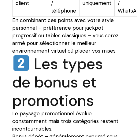
client
/
uniquement
/
téléphone
WhatsA
En combinant ces points avec votre style
personnel – préférence pour jackpot
progressif ou tables classiques – vous serez
armé pour sélectionner le meilleur
environnement virtuel où placer vos mises.
Les types
de bonus et
promotions
Le paysage promotionnel évolue
constamment mais trois catégories restent
incontournables.
Bonus dépôt – généralement exprimé sous