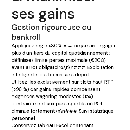
ses gains
Gestion rigoureuse du
bankroll
Appliquez règle «30 % » → ne jamais engager
plus d’un tiers du capital quotidiennement ;
définissez limite pertes maximale (€200)
avant arrêt obligatoire.\n\n### Exploitation
intelligente des bonus sans dépôt
Utilisez-les exclusivement sur slots haut RTP
(>96 %) car gains rapides compensent
exigences wagering modestes (15x)
contrairement aux paris sportifs où ROI
diminue fortement.\n\n### Suivi statistique
personnel
Conservez tableau Excel contenant