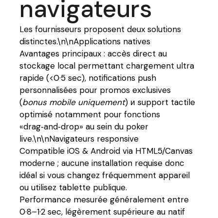
navigateurs
Les fournisseurs proposent deux solutions
distinctes.\n\nApplications natives
Avantages principaux : accès direct au
stockage local permettant chargement ultra
rapide (<0·5 sec), notifications push
personnalisées pour promos exclusives
(
bonus mobile uniquement
) и support tactile
optimisé notamment pour fonctions
«drag‑and‑drop» au sein du poker
live.\n\nNavigateurs responsive
Compatible iOS & Android via HTML5/Canvas
moderne ; aucune installation requise donc
idéal si vous changez fréquemment appareil
ou utilisez tablette publique.
Performance mesurée généralement entre
0·8–1·2 sec, légèrement supérieure au natif