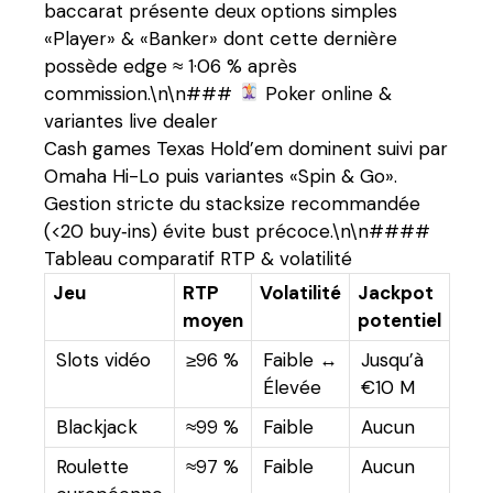
baccarat présente deux options simples
«Player» & «Banker» dont cette dernière
possède edge ≈ 1·06 % après
commission.\n\n###
Poker online &
variantes live dealer
Cash games Texas Hold’em dominent suivi par
Omaha Hi-Lo puis variantes «Spin & Go».
Gestion stricte du stacksize recommandée
(<20 buy‑ins) évite bust précoce.\n\n####
Tableau comparatif RTP & volatilité
Jeu
RTP
Volatilité
Jackpot
moyen
potentiel
Slots vidéo
≥96 %
Faible ↔︎
Jusqu’à
Élevée
€10 M
Blackjack
≈99 %
Faible
Aucun
Roulette
≈97 %
Faible
Aucun