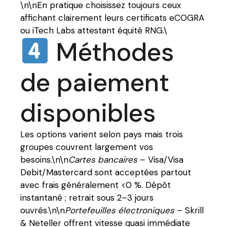
\n\nEn pratique choisissez toujours ceux
affichant clairement leurs certificats eCOGRA
ou iTech Labs attestant équité RNG.\
Méthodes
de paiement
disponibles
Les options varient selon pays mais trois
groupes couvrent largement vos
besoins.\n\n
Cartes bancaires
– Visa/Visa
Debit/Mastercard sont acceptées partout
avec frais généralement <0 %. Dépôt
instantané ; retrait sous 2–3 jours
ouvrés.\n\n
Portefeuilles électroniques
– Skrill
& Neteller offrent vitesse quasi immédiate