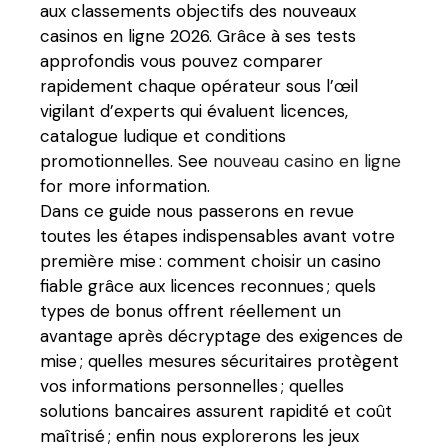
aux classements objectifs des nouveaux
casinos en ligne 2026. Grâce à ses tests
approfondis vous pouvez comparer
rapidement chaque opérateur sous l’œil
vigilant d’experts qui évaluent licences,
catalogue ludique et conditions
promotionnelles. See
nouveau casino en ligne
for more information.
Dans ce guide nous passerons en revue
toutes les étapes indispensables avant votre
première mise : comment choisir un casino
fiable grâce aux licences reconnues ; quels
types de bonus offrent réellement un
avantage après décryptage des exigences de
mise ; quelles mesures sécuritaires protègent
vos informations personnelles ; quelles
solutions bancaires assurent rapidité et coût
maîtrisé ; enfin nous explorerons les jeux