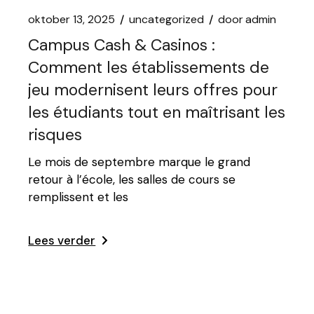
oktober 13, 2025
uncategorized
door
admin
Campus Cash & Casinos :
Comment les établissements de
jeu modernisent leurs offres pour
les étudiants tout en maîtrisant les
risques
Le mois de septembre marque le grand
retour à l’école, les salles de cours se
remplissent et les
Lees verder