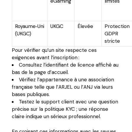
eGaming
limités
Royaume‑Uni
UKGC
Élevée
Protection
(UKGC)
GDPR
stricte
Pour vérifier qu’un site respecte ces
exigences avant l’inscription :
Consultez l’identifiant de licence affiché au
bas de la page d’accueil.
Vérifiez l’appartenance à une association
française telle que l’ARJEL ou l’ANJ via leurs
bases publiques.
Testez le support client avec une question
précise sur la politique KYC ; une réponse
claire indique un sérieux professionnel.
En croisant ces informations avec les revues