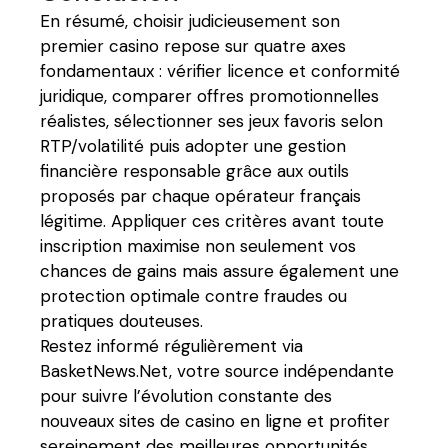
En résumé, choisir judicieusement son
premier casino repose sur quatre axes
fondamentaux : vérifier licence et conformité
juridique, comparer offres promotionnelles
réalistes, sélectionner ses jeux favoris selon
RTP/volatilité puis adopter une gestion
financière responsable grâce aux outils
proposés par chaque opérateur français
légitime. Appliquer ces critères avant toute
inscription maximise non seulement vos
chances de gains mais assure également une
protection optimale contre fraudes ou
pratiques douteuses.
Restez informé régulièrement via
BasketNews.Net, votre source indépendante
pour suivre l’évolution constante des
nouveaux sites de casino en ligne et profiter
sereinement des meilleures opportunités