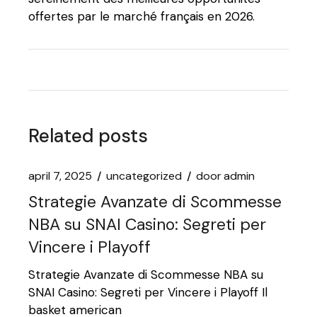
offertes par le marché français en 2026.
Related posts
april 7, 2025
uncategorized
door
admin
Strategie Avanzate di Scommesse
NBA su SNAI Casino: Segreti per
Vincere i Playoff
Strategie Avanzate di Scommesse NBA su
SNAI Casino: Segreti per Vincere i Playoff Il
basket american