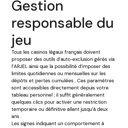
Gestion
responsable du
jeu
Tous les casinos légaux français doivent
proposer des outils d’auto‑exclusion gérés via
l’ARJEL ainsi que la possibilité d’imposer des
limites quotidiennes ou mensuelles sur les
dépôts et pertes cumulées . Ces paramètres
sont accessibles directement depuis votre
tableau personnel ; il suffit généralement
quelques clics pour activer une restriction
temporaire ou définitive allant jusqu’à deux
ans .
Les signes indiquant un comportement à