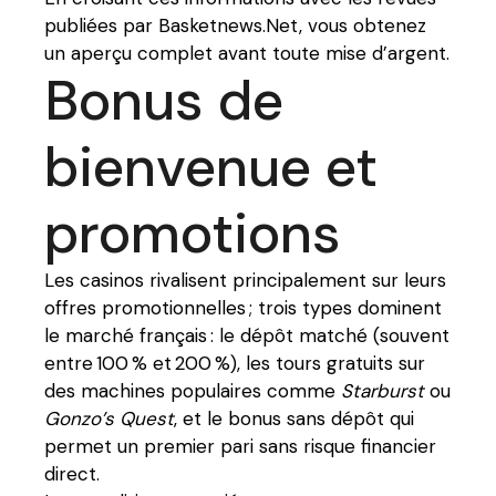
publiées par Basketnews.Net, vous obtenez
un aperçu complet avant toute mise d’argent.
Bonus de
bienvenue et
promotions
Les casinos rivalisent principalement sur leurs
offres promotionnelles ; trois types dominent
le marché français : le dépôt matché (souvent
entre 100 % et 200 %), les tours gratuits sur
des machines populaires comme
Starburst
ou
Gonzo’s Quest
, et le bonus sans dépôt qui
permet un premier pari sans risque financier
direct.