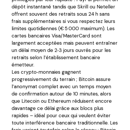
dépôt instantané tandis que Skrill ou Neteller
offrent souvent des retraits sous 24 h sans
frais supplémentaires si vous respectez leurs
limites quotidiennes (€ 5 000 maximum). Les
cartes bancaires Visa/MasterCard sont
largement acceptées mais peuvent entraîner
un délai moyen de 2‑3 jours ouvrés pour les
retraits selon l’établissement bancaire
émetteur.
Les crypto‑monnaies gagnent
progressivement du terrain ; Bitcoin assure
l’anonymat complet avec un temps moyen
de confirmation autour de 10 minutes, alors
que Litecoin ou Ethereum réduisent encore
davantage ce délai grâce aux blocs plus
rapides – idéal pour ceux qui veulent éviter
toute interférence bancaire traditionnelle. Les
frais varient toutefois selon le réseau : Bitcoin