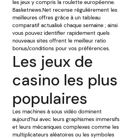
les jeux y compris la roulette européenne.
Basketnews.Net recense régulièrement les
meilleures offres grâce à un tableau
comparatif actualisé chaque semaine ; ainsi
vous pouvez identifier rapidement quels
nouveaux sites offrent le meilleur ratio
bonus/conditions pour vos préférences.
Les jeux de
casino les plus
populaires
Les machines à sous vidéo dominent
aujourd’hui avec leurs graphismes immersifs
et leurs mécaniques complexes comme les
multiplicateurs aléatoires ou les symboles