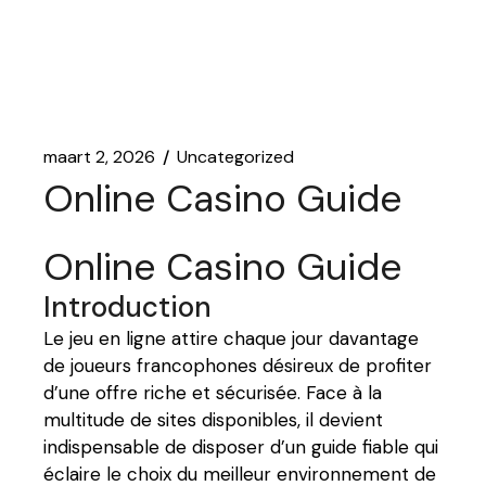
maart 2, 2026
Uncategorized
Online Casino Guide
Online Casino Guide
Introduction
Le jeu en ligne attire chaque jour davantage
de joueurs francophones désireux de profiter
d’une offre riche et sécurisée. Face à la
multitude de sites disponibles, il devient
indispensable de disposer d’un guide fiable qui
éclaire le choix du meilleur environnement de