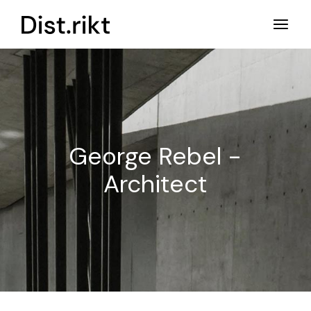
Ga
naar
de
inhoud
George Rebel -
Architect