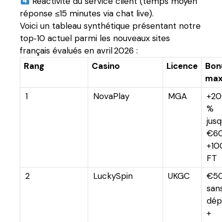
Réactivité du service client (temps moyen
réponse ≤15 minutes via chat live).
Voici un tableau synthétique présentant notre
top‑10 actuel parmi les nouveaux sites
français évalués en avril 2026 :
Rang
Casino
Licence
Bon
ma
1
NovaPlay
MGA
+2
%
jusq
€6
+10
FT
2
LuckySpin
UKGC
€5
san
dép
+