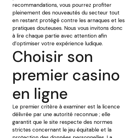
recommandations, vous pourrez profiter
pleinement des nouveautés du secteur tout
en restant protégé contre les arnaques et les
pratiques douteuses. Nous vous invitons donc
à lire chaque partie avec attention afin
d’optimiser votre expérience ludique.
Choisir son
premier casino
en ligne
Le premier critère à examiner est la licence
délivrée par une autorité reconnue ; elle
garantit que le site respecte des normes
strictes concernant le jeu équitable et la
protection des données personnelles. La