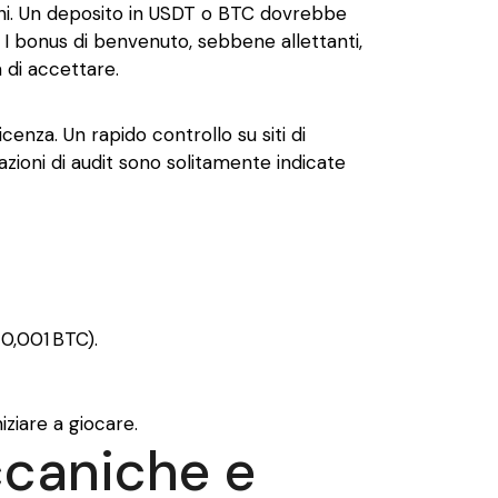
giochi. Un deposito in USDT o BTC dovrebbe
. I bonus di benvenuto, sebbene allettanti,
 di accettare.
icenza. Un rapido controllo su siti di
azioni di audit sono solitamente indicate
 0,001 BTC).
ziare a giocare.
eccaniche e