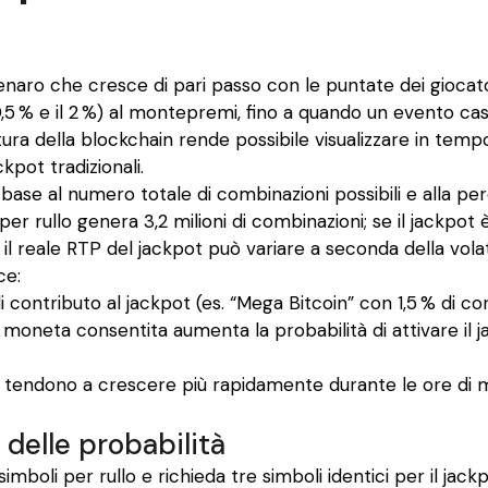
denaro che cresce di pari passo con le puntate dei gioc
0,5 % e il 2 %) al montepremi, fino a quando un evento c
natura della blockchain rende possibile visualizzare in te
kpot tradizionali.
n base al numero totale di combinazioni possibili e alla pe
 per rullo genera 3,2 milioni di combinazioni; se il jackpo
a il reale RTP del jackpot può variare a seconda della volati
ce:
 contributo al jackpot (es. “Mega Bitcoin” con 1,5 % di con
moneta consentita aumenta la probabilità di attivare il 
t tendono a crescere più rapidamente durante le ore di m
 delle probabilità
imboli per rullo e richieda tre simboli identici per il jac