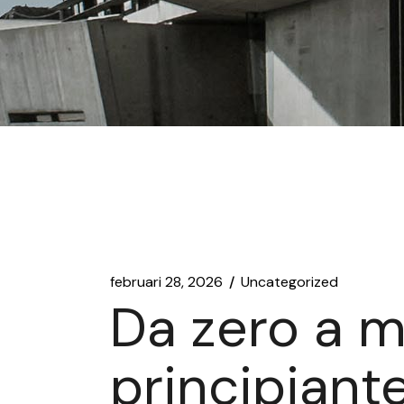
februari 28, 2026
Uncategorized
Da zero a m
principiant