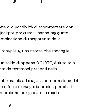
zie alla possibilità di scommettere con
 i jackpot progressivi hanno raggiunto
mbinazione di trasparenza della
urohyp1.eu/
, una risorsa che raccoglie
un saldo di appena 0,01 BTC, è riuscito a
ata da testimoni presenti nella
ttaforma più adatta, alla comprensione dei
o è fornire una guida pratica per chi si
iori pratiche per giocare in modo