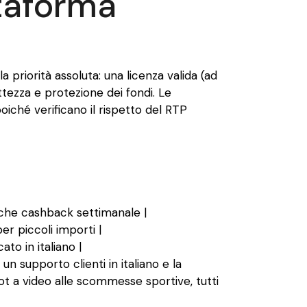
ttaforma
 priorità assoluta: una licenza valida (ad
tezza e protezione dei fondi. Le
poiché verificano il rispetto del RTP
anche cashback settimanale |
er piccoli importi |
to in italiano |
un supporto clienti in italiano e la
slot a video alle scommesse sportive, tutti