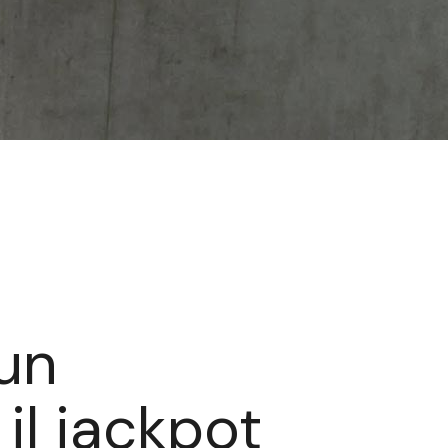
 un
il jackpot