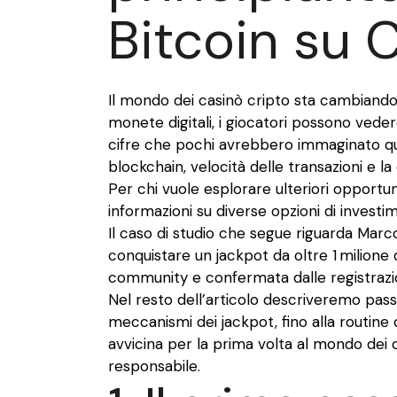
Bitcoin su 
Il mondo dei casinò cripto sta cambiando
monete digitali, i giocatori possono vedere
cifre che pochi avrebbero immaginato qu
blockchain, velocità delle transazioni e la 
Per chi vuole esplorare ulteriori opportuni
informazioni su diverse opzioni di investime
Il caso di studio che segue riguarda Marc
conquistare un jackpot da oltre 1 milione 
community e confermata dalle registrazio
Nel resto dell’articolo descriveremo pass
meccanismi dei jackpot, fino alla routine q
avvicina per la prima volta al mondo dei c
responsabile.