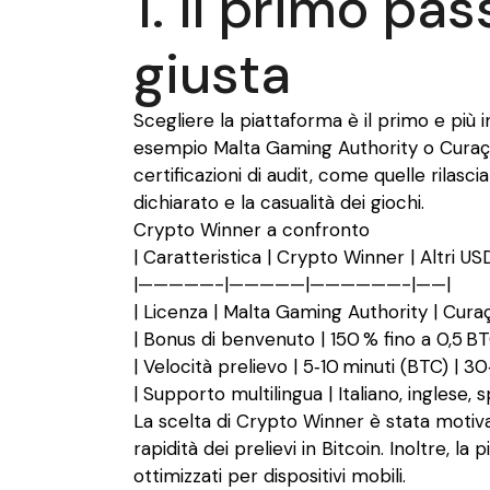
1. Il primo pa
giusta
Scegliere la piattaforma è il primo e più i
esempio Malta Gaming Authority o Curaçao
certificazioni di audit, come quelle rilasc
dichiarato e la casualità dei giochi.
Crypto Winner a confronto
| Caratteristica | Crypto Winner | Altri US
|—————-|—————|——————-|——|
| Licenza | Malta Gaming Authority | Cur
| Bonus di benvenuto | 150 % fino a 0,5 B
| Velocità prelievo | 5‑10 minuti (BTC) | 3
| Supporto multilingua | Italiano, inglese,
La scelta di Crypto Winner è stata motivata
rapidità dei prelievi in Bitcoin. Inoltre, 
ottimizzati per dispositivi mobili.