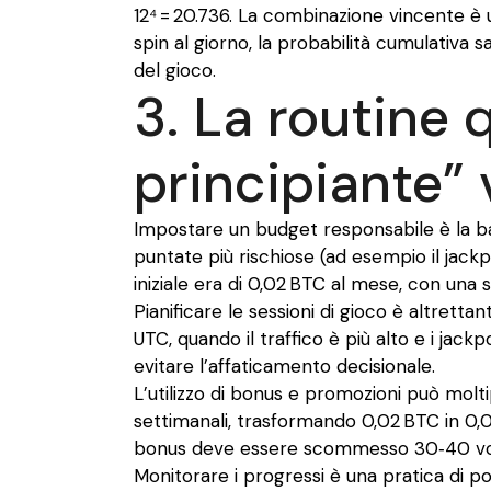
12⁴ = 20.736. La combinazione vincente è u
spin al giorno, la probabilità cumulativa s
del gioco.
3. La routine 
principiante”
Impostare un budget responsabile è la bas
puntate più rischiose (ad esempio il jackpo
iniziale era di 0,02 BTC al mese, con una s
Pianificare le sessioni di gioco è altretta
UTC, quando il traffico è più alto e i ja
evitare l’affaticamento decisionale.
L’utilizzo di bonus e promozioni può moltip
settimanali, trasformando 0,02 BTC in 0,05
bonus deve essere scommesso 30‑40 volte
Monitorare i progressi è una pratica di p