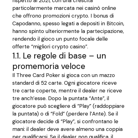
rispetto al 2021, con una crescita
particolarmente marcata nei casinò online
che offrono promozioni crypto. I bonus di
Capodanno, spesso legati a depositi in Bitcoin,
hanno spinto ulteriormente la partecipazione,
rendendo il gioco un punto focale delle
offerte “migliori crypto casino”.
1.1. Le regole di base – un
promemoria veloce
Il Three Card Poker si gioca con un mazzo
standard di 52 carte. Ogni giocatore riceve
tre carte coperte, mentre il dealer ne riceve
tre anch’esse. Dopo la puntata “Ante”, il
giocatore può scegliere di “Play” (raddoppiare
la puntata) o di “Fold” (perdere l’Ante). Se il
giocatore decide di “Play”, si confrontano le
mani: il dealer deve avere almeno una coppia
per qualificarsi. Se il dealer non qualifica, il