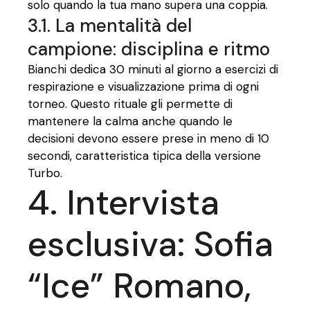
solo quando la tua mano supera una coppia.
3.1. La mentalità del
campione: disciplina e ritmo
Bianchi dedica 30 minuti al giorno a esercizi di
respirazione e visualizzazione prima di ogni
torneo. Questo rituale gli permette di
mantenere la calma anche quando le
decisioni devono essere prese in meno di 10
secondi, caratteristica tipica della versione
Turbo.
4. Intervista
esclusiva: Sofia
“Ice” Romano,