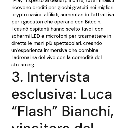
“Play” rispetto al dealer). Inoltre, tutti i finalisti
ricevono crediti per giochi gratuiti nei migliori
crypto casino affiliati, aumentando l’attrattiva
per i giocatori che operano con Bitcoin.
I casinò ospitanti hanno scelto tavoli con
schermi LED e microfoni per trasmettere in
diretta le mani più spettacolari, creando
un’esperienza immersiva che combina
l’adrenalina del vivo con la comodità del
streaming.
3. Intervista
esclusiva: Luca
“Flash” Bianchi,