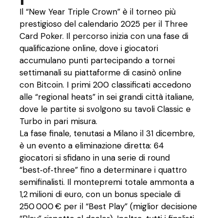
Il “New Year Triple Crown” è il torneo più
prestigioso del calendario 2025 per il Three
Card Poker. Il percorso inizia con una fase di
qualificazione online, dove i giocatori
accumulano punti partecipando a tornei
settimanali su piattaforme di casinò online
con Bitcoin. I primi 200 classificati accedono
alle “regional heats” in sei grandi città italiane,
dove le partite si svolgono su tavoli Classic e
Turbo in pari misura.
La fase finale, tenutasi a Milano il 31 dicembre,
è un evento a eliminazione diretta: 64
giocatori si sfidano in una serie di round
“best‑of‑three” fino a determinare i quattro
semifinalisti. Il montepremi totale ammonta a
1,2 milioni di euro, con un bonus speciale di
250 000 € per il “Best Play” (miglior decisione