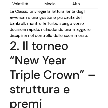
Volatilità
Media
Alta
La Classic privilegia la lettura lenta degli
avversari e una gestione più cauta del
bankroll, mentre la Turbo spinge verso
decisioni rapide, richiedendo una maggiore
disciplina nel controllo delle scommesse.
2. Il torneo
“New Year
Triple Crown” –
struttura e
premi