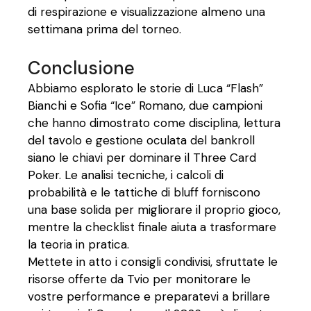
di respirazione e visualizzazione almeno una
settimana prima del torneo.
Conclusione
Abbiamo esplorato le storie di Luca “Flash”
Bianchi e Sofia “Ice” Romano, due campioni
che hanno dimostrato come disciplina, lettura
del tavolo e gestione oculata del bankroll
siano le chiavi per dominare il Three Card
Poker. Le analisi tecniche, i calcoli di
probabilità e le tattiche di bluff forniscono
una base solida per migliorare il proprio gioco,
mentre la checklist finale aiuta a trasformare
la teoria in pratica.
Mettete in atto i consigli condivisi, sfruttate le
risorse offerte da Tvio per monitorare le
vostre performance e preparatevi a brillare