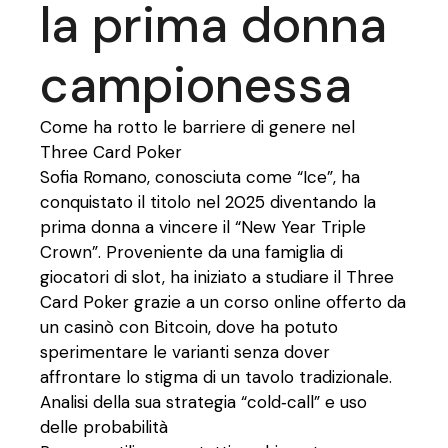
la prima donna
campionessa
Come ha rotto le barriere di genere nel
Three Card Poker
Sofia Romano, conosciuta come “Ice”, ha
conquistato il titolo nel 2025 diventando la
prima donna a vincere il “New Year Triple
Crown”. Proveniente da una famiglia di
giocatori di slot, ha iniziato a studiare il Three
Card Poker grazie a un corso online offerto da
un casinò con Bitcoin, dove ha potuto
sperimentare le varianti senza dover
affrontare lo stigma di un tavolo tradizionale.
Analisi della sua strategia “cold‑call” e uso
delle probabilità