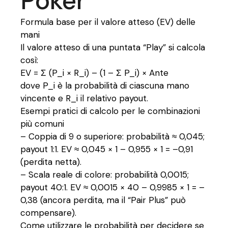
Poker
Formula base per il valore atteso (EV) delle
mani
Il valore atteso di una puntata “Play” si calcola
così:
EV = Σ (P_i × R_i) – (1 – Σ P_i) × Ante
dove P_i è la probabilità di ciascuna mano
vincente e R_i il relativo payout.
Esempi pratici di calcolo per le combinazioni
più comuni
– Coppia di 9 o superiore: probabilità ≈ 0,045;
payout 1:1. EV ≈ 0,045 × 1 – 0,955 × 1 = –0,91
(perdita netta).
– Scala reale di colore: probabilità 0,0015;
payout 40:1. EV ≈ 0,0015 × 40 – 0,9985 × 1 = –
0,38 (ancora perdita, ma il “Pair Plus” può
compensare).
Come utilizzare le probabilità per decidere se