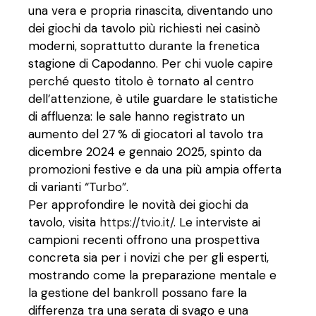
una vera e propria rinascita, diventando uno
dei giochi da tavolo più richiesti nei casinò
moderni, soprattutto durante la frenetica
stagione di Capodanno. Per chi vuole capire
perché questo titolo è tornato al centro
dell’attenzione, è utile guardare le statistiche
di affluenza: le sale hanno registrato un
aumento del 27 % di giocatori al tavolo tra
dicembre 2024 e gennaio 2025, spinto da
promozioni festive e da una più ampia offerta
di varianti “Turbo”.
Per approfondire le novità dei giochi da
tavolo, visita
https://tvio.it/
. Le interviste ai
campioni recenti offrono una prospettiva
concreta sia per i novizi che per gli esperti,
mostrando come la preparazione mentale e
la gestione del bankroll possano fare la
differenza tra una serata di svago e una