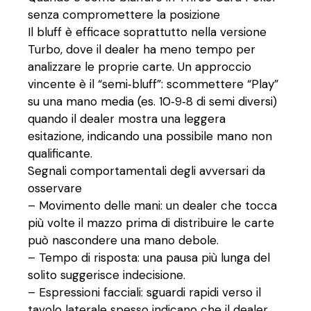
senza compromettere la posizione
Il bluff è efficace soprattutto nella versione
Turbo, dove il dealer ha meno tempo per
analizzare le proprie carte. Un approccio
vincente è il “semi‑bluff”: scommettere “Play”
su una mano media (es. 10‑9‑8 di semi diversi)
quando il dealer mostra una leggera
esitazione, indicando una possibile mano non
qualificante.
Segnali comportamentali degli avversari da
osservare
– Movimento delle mani: un dealer che tocca
più volte il mazzo prima di distribuire le carte
può nascondere una mano debole.
– Tempo di risposta: una pausa più lunga del
solito suggerisce indecisione.
– Espressioni facciali: sguardi rapidi verso il
tavolo laterale spesso indicano che il dealer