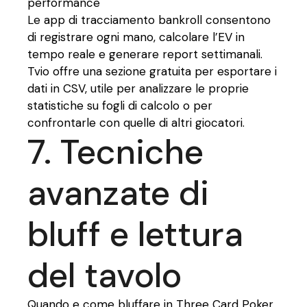
performance
Le app di tracciamento bankroll consentono
di registrare ogni mano, calcolare l’EV in
tempo reale e generare report settimanali.
Tvio offre una sezione gratuita per esportare i
dati in CSV, utile per analizzare le proprie
statistiche su fogli di calcolo o per
confrontarle con quelle di altri giocatori.
7. Tecniche
avanzate di
bluff e lettura
del tavolo
Quando e come bluffare in Three Card Poker