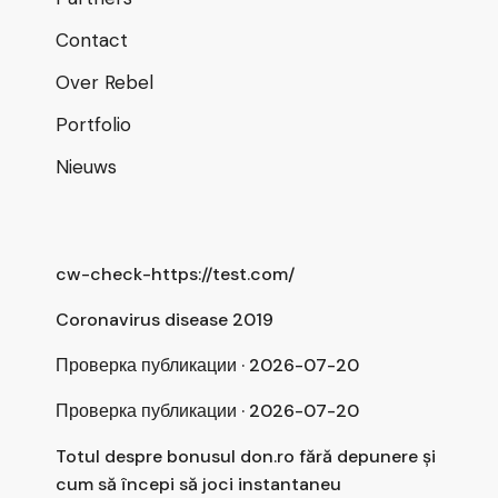
Contact
Over Rebel
Portfolio
Nieuws
cw-check-https://test.com/
Coronavirus disease 2019
Проверка публикации · 2026-07-20
Проверка публикации · 2026-07-20
Totul despre bonusul don.ro fără depunere și
cum să începi să joci instantaneu