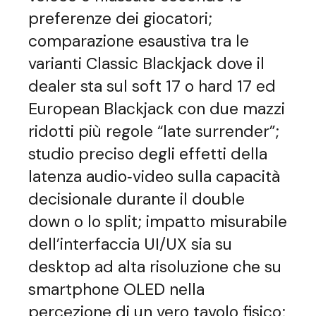
preferenze dei giocatori;
comparazione esaustiva tra le
varianti Classic Blackjack dove il
dealer sta sul soft 17 o hard 17 ed
European Blackjack con due mazzi
ridotti più regole “late surrender”;
studio preciso degli effetti della
latenza audio‑video sulla capacità
decisionale durante il double
down o lo split; impatto misurabile
dell’interfaccia UI/UX sia su
desktop ad alta risoluzione che su
smartphone OLED nella
percezione di un vero tavolo fisico;