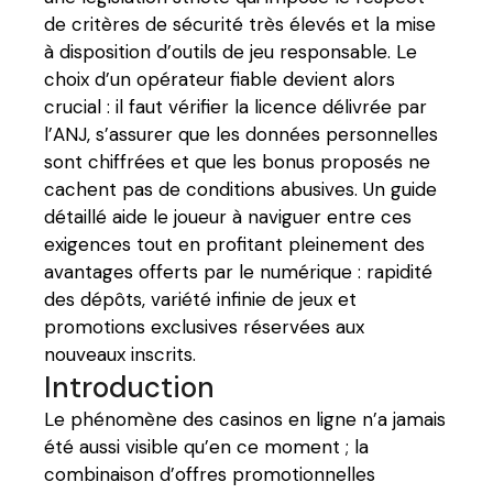
de critères de sécurité très élevés et la mise
à disposition d’outils de jeu responsable. Le
choix d’un opérateur fiable devient alors
crucial : il faut vérifier la licence délivrée par
l’ANJ, s’assurer que les données personnelles
sont chiffrées et que les bonus proposés ne
cachent pas de conditions abusives. Un guide
détaillé aide le joueur à naviguer entre ces
exigences tout en profitant pleinement des
avantages offerts par le numérique : rapidité
des dépôts, variété infinie de jeux et
promotions exclusives réservées aux
nouveaux inscrits.
Introduction
Le phénomène des casinos en ligne n’a jamais
été aussi visible qu’en ce moment ; la
combinaison d’offres promotionnelles