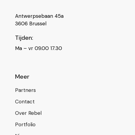
Antwerpsebaan 45a
3606 Brussel
Tijden:
Ma – vr 09.00 17.30
Meer
Partners
Contact
Over Rebel
Portfolio