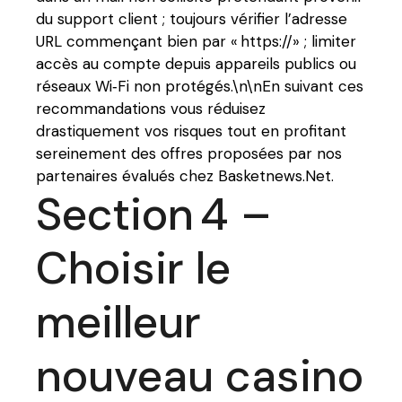
du support client ; toujours vérifier l’adresse
URL commençant bien par « https://» ; limiter
accès au compte depuis appareils publics ou
réseaux Wi‑Fi non protégés.\n\nEn suivant ces
recommandations vous réduisez
drastiquement vos risques tout en profitant
sereinement des offres proposées par nos
partenaires évalués chez Basketnews.Net.
Section 4 –
Choisir le
meilleur
nouveau casino