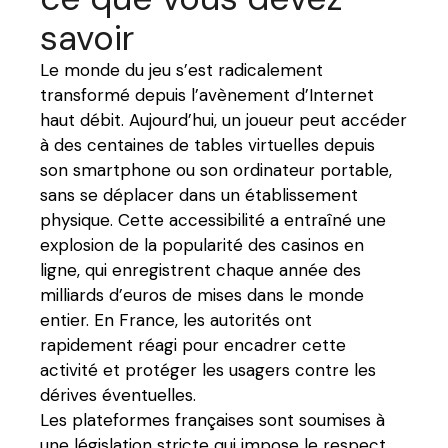
savoir
Le monde du jeu s’est radicalement
transformé depuis l’avènement d’Internet
haut débit. Aujourd’hui, un joueur peut accéder
à des centaines de tables virtuelles depuis
son smartphone ou son ordinateur portable,
sans se déplacer dans un établissement
physique. Cette accessibilité a entraîné une
explosion de la popularité des casinos en
ligne, qui enregistrent chaque année des
milliards d’euros de mises dans le monde
entier. En France, les autorités ont
rapidement réagi pour encadrer cette
activité et protéger les usagers contre les
dérives éventuelles.
Les plateformes françaises sont soumises à
une législation stricte qui impose le respect