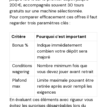
200 €, accompagnés souvent 30 tours
gratuits sur une machine sélectionnée.
Pour comparer efficacement ces offres il faut
regarder trois paramètres clés :
Critère
Pourquoi c’est important
Bonus %
Indique immédiatement
combien votre dépôt sera
majoré
Conditions
Nombre minimum fois que
wagering
vous devez jouer avant retrait
Plafond
Limite maximale pouvant être
max
retirée après avoir rempli les
exigences
En évaluant ces éléments avec rigueur vous
évitez les surprises désagréables lors du