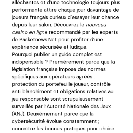
alléchantes et d’une technologie toujours plus
performante attire chaque jour davantage de
joueurs français curieux d’essayer leur chance
depuis leur salon. Découvrez le
nouveau
casino en ligne
recommandé par les experts
de Basketnews.Net pour profiter d’une
expérience sécurisée et ludique.
Pourquoi publier un guide complet est
indispensable ? Premièrement parce que la
législation française impose des normes
spécifiques aux opérateurs agréés :
protection du portefeuille joueur, contrôle
anti‑blanchiment et obligations relatives au
jeu responsable sont scrupuleusement
surveillés par l’Autorité Nationale des Jeux
(ANJ). Deuxièmement parce que la
cybersécurité évolue constamment ;
connaître les bonnes pratiques pour choisir