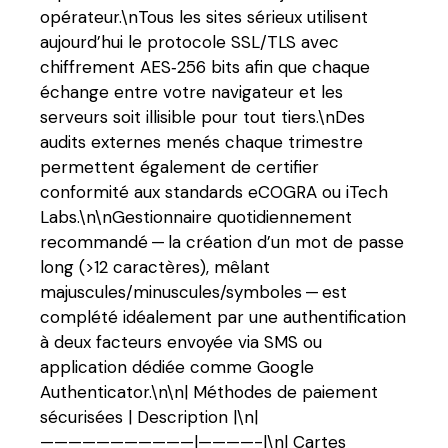
opérateur.\nTous les sites sérieux utilisent
aujourd’hui le protocole SSL/TLS avec
chiffrement AES‑256 bits afin que chaque
échange entre votre navigateur et les
serveurs soit illisible pour tout tiers.\nDes
audits externes menés chaque trimestre
permettent également de certifier
conformité aux standards eCOGRA ou iTech
Labs.\n\nGestionnaire quotidiennement
recommandé — la création d’un mot de passe
long (>12 caractères), mêlant
majuscules/minuscules/symboles — est
complété idéalement par une authentification
à deux facteurs envoyée via SMS ou
application dédiée comme Google
Authenticator.\n\n| Méthodes de paiement
sécurisées | Description |\n|
———————————|————-|\n| Cartes