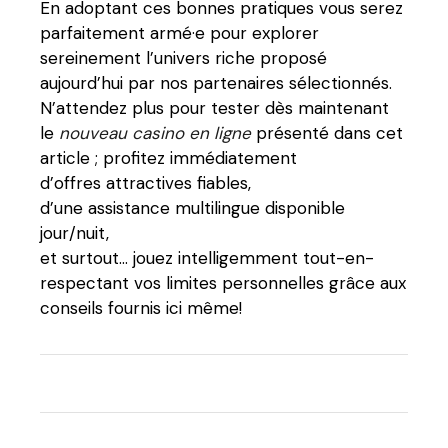
En adoptant ces bonnes pratiques vous serez
parfaitement armé·e pour explorer
sereinement l’univers riche proposé
aujourd’hui par nos partenaires sélectionnés.
N’attendez plus pour tester dès maintenant
le
nouveau casino en ligne
présenté dans cet
article ; profitez immédiatement
d’offres attractives fiables,
d’une assistance multilingue disponible
jour/nuit,
et surtout… jouez intelligemment tout-en-
respectant vos limites personnelles grâce aux
conseils fournis ici même!