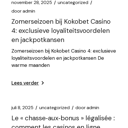
november 28, 2025
uncategorized
door
admin
Zomerseizoen bij Kokobet Casino
4: exclusieve loyaliteitsvoordelen
en jackpotkansen
Zomerseizoen bij Kokobet Casino 4: exclusieve
loyaliteitsvoordelen en jackpotkansen De
warme maanden
Lees verder
juli 8, 2025
uncategorized
door
admin
Le « chasse‑aux‑bonus » légalisée :
comment les casinos en ligne