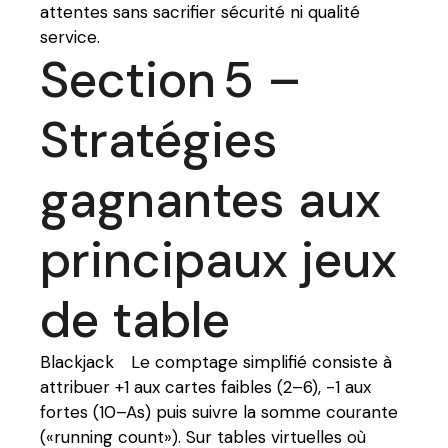
attentes sans sacrifier sécurité ni qualité
service.
Section 5 –
Stratégies
gagnantes aux
principaux jeux
de table
Blackjack Le comptage simplifié consiste à
attribuer +1 aux cartes faibles (2–6), -1 aux
fortes (10–As) puis suivre la somme courante
(«​running count​»). Sur tables virtuelles où