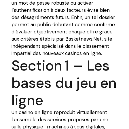
un mot de passe robuste ou activer
l’authentification à deux facteurs évite bien
des désagréments futurs. Enfin, un tel dossier
permet au public débutant comme confirmé
d’évaluer objectivement chaque offre grâce
aux critères établis par Basketnews.Net, site
indépendant spécialisé dans le classement
impartial des nouveaux casinos en ligne.
Section 1 – Les
bases du jeu en
ligne
Un casino en ligne reproduit virtuellement
l’ensemble des services proposés par une
salle physique : machines à sous digitales,