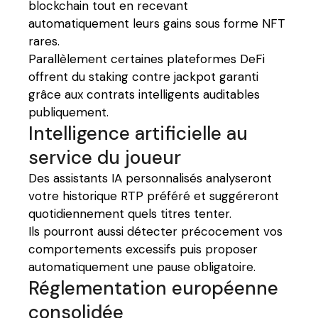
blockchain tout en recevant
automatiquement leurs gains sous forme NFT
rares.
Parallèlement certaines plateformes DeFi
offrent du staking contre jackpot garanti
grâce aux contrats intelligents auditables
publiquement.
Intelligence artificielle au
service du joueur
Des assistants IA personnalisés analyseront
votre historique RTP préféré et suggéreront
quotidiennement quels titres tenter.
Ils pourront aussi détecter précocement vos
comportements excessifs puis proposer
automatiquement une pause obligatoire.
Réglementation européenne
consolidée