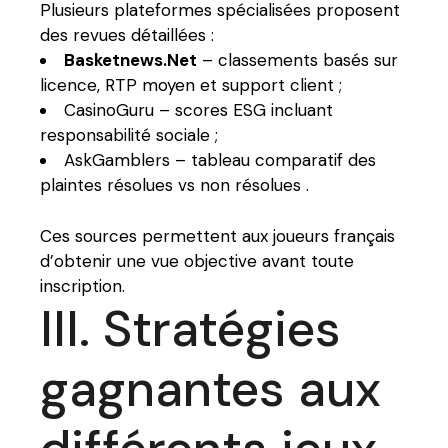
Plusieurs plateformes spécialisées proposent
des revues détaillées :
Basketnews.Net
– classements basés sur
licence, RTP moyen et support client ;
CasinoGuru – scores ESG incluant
responsabilité sociale ;
AskGamblers – tableau comparatif des
plaintes résolues vs non résolues .
Ces sources permettent aux joueurs français
d’obtenir une vue objective avant toute
inscription.
III. Stratégies
gagnantes aux