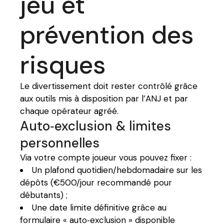
jeu et
prévention des
risques
Le divertissement doit rester contrôlé grâce
aux outils mis à disposition par l’ANJ et par
chaque opérateur agréé.
Auto‑exclusion & limites
personnelles
Via votre compte joueur vous pouvez fixer :
Un plafond quotidien/hebdomadaire sur les
dépôts (€500/jour recommandé pour
débutants) ;
Une date limite définitive grâce au
formulaire « auto‑exclusion » disponible