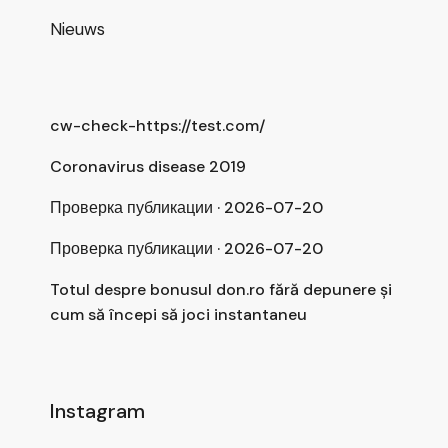
Nieuws
cw-check-https://test.com/
Coronavirus disease 2019
Проверка публикации · 2026-07-20
Проверка публикации · 2026-07-20
Totul despre bonusul don.ro fără depunere și
cum să începi să joci instantaneu
Instagram