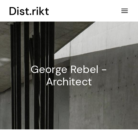
Ga
naar
de
inhoud
George Rebel -
Architect