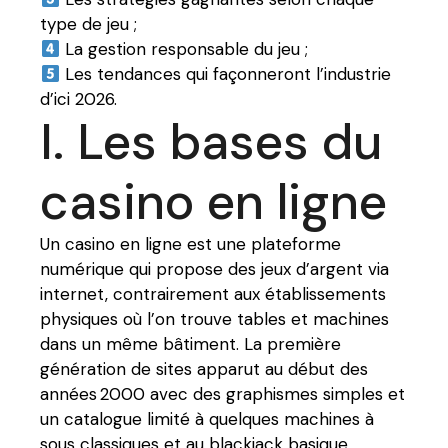
type de jeu ;
La gestion responsable du jeu ;
Les tendances qui façonneront l’industrie
d’ici 2026.
I. Les bases du
casino en ligne
Un casino en ligne est une plateforme
numérique qui propose des jeux d’argent via
internet, contrairement aux établissements
physiques où l’on trouve tables et machines
dans un même bâtiment. La première
génération de sites apparut au début des
années 2000 avec des graphismes simples et
un catalogue limité à quelques machines à
sous classiques et au blackjack basique.