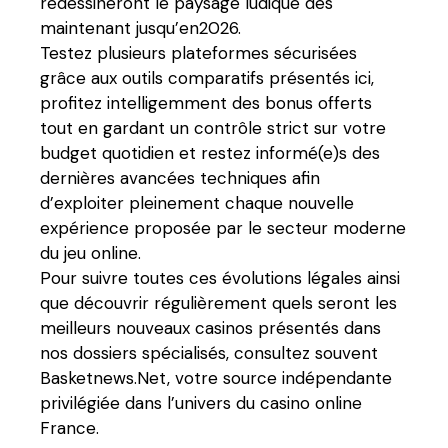
redessineront le paysage ludique dès
maintenant jusqu’en​2026.
Testez plusieurs plateformes sécurisées
grâce aux outils comparatifs présentés ici,
profitez intelligemment des bonus offerts
tout en gardant un contrôle strict sur votre
budget quotidien et restez informé(e)s des
dernières avancées techniques afin
d’exploiter pleinement chaque nouvelle
expérience proposée par le secteur moderne
du jeu online.
Pour suivre toutes ces évolutions légales ainsi
que découvrir régulièrement quels seront les
meilleurs nouveaux casinos présentés dans
nos dossiers spécialisés, consultez souvent
Basketnews.Net, votre source indépendante
privilégiée dans l’univers du casino online
France.​