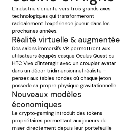
L’industrie s’oriente vers trois grands axes
technologiques qui transformeront
radicalement l’expérience joueur dans les
prochaines années.
Réalité virtuelle & augmentée
Des salons immersifs VR permettront aux
utilisateurs équipés casque Oculus Quest ou
HTC Vive d’interagir avec un croupier avatar
dans un décor tridimensionnel réaliste –
pensez aux tables rondes où chaque jeton
possède sa propre physique gravitationnelle.
Nouveaux modèles
économiques
Le crypto‑gaming introduit des tokens
propriétaires permettant aux joueurs de
miser directement depuis leur portefeuille