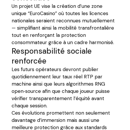
Un projet UE vise la création d’une zone
unique “EuroCasino” où toutes les licences
nationales seraient reconnues mutuellement
— simplifiant ainsi la mobilité transfrontalière
tout en renforçant la protection
consommateur grâce à un cadre harmonisé.
Responsabilité sociale
renforcée
Les futurs opérateurs devront publier
quotidiennement leur taux réel RTP par
machine ainsi que leurs algorithmes RNG
open‑source afin que chaque joueur puisse
vérifier transparentement l’équité avant
chaque session.
Ces évolutions promettent non seulement
davantage d’immersion mais aussi une
meilleure protection grâce aux standards