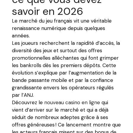
savoir en 2026
Le marché du jeu français vit une véritable
renaissance numérique depuis quelques
années.
Les joueurs recherchent la rapidité d’accès, la
diversité des jeux et surtout des offres
promotionnelles alléchantes qui font grimper
les bankrolls dès les premiers dépôts. Cette
évolution s’explique par l’augmentation de la
bande passante mobile et par la confiance
grandissante envers les opérateurs régulés
par l’ANJ.
Découvrez le
nouveau casino en ligne
qui
vient d’arriver sur le marché et qui a déjà
séduit de nombreux adeptes grâce à ses
offres généreuses ! Ce lancement montre que
les acteurs français misent sur des bonus de