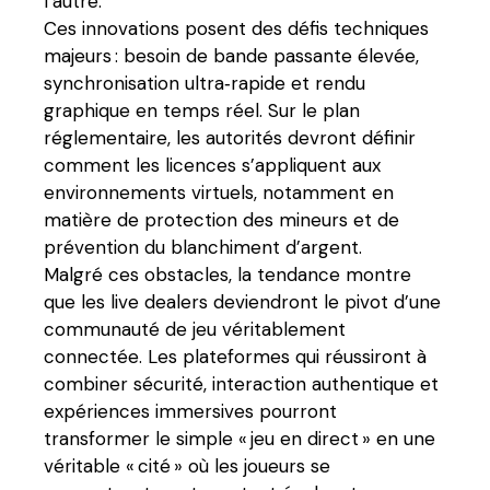
l’autre.
Ces innovations posent des défis techniques
majeurs : besoin de bande passante élevée,
synchronisation ultra‑rapide et rendu
graphique en temps réel. Sur le plan
réglementaire, les autorités devront définir
comment les licences s’appliquent aux
environnements virtuels, notamment en
matière de protection des mineurs et de
prévention du blanchiment d’argent.
Malgré ces obstacles, la tendance montre
que les live dealers deviendront le pivot d’une
communauté de jeu véritablement
connectée. Les plateformes qui réussiront à
combiner sécurité, interaction authentique et
expériences immersives pourront
transformer le simple « jeu en direct » en une
véritable « cité » où les joueurs se