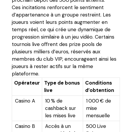
prochain dépôt dès 500 points atteints.
Ces incitations renforcent le sentiment
d’appartenance à un groupe restreint. Les
joueurs voient leurs points augmenter en
temps réel, ce qui crée une dynamique de
progression similaire à un jeu vidéo. Certains
tournois live offrent des prize pools de
plusieurs milliers d’euros, réservés aux
membres du club VIP, encourageant ainsi les
joueurs à rester actifs sur la même
plateforme.
Opérateur
Type de bonus
Conditions
live
d’obtention
Casino A
10 % de
1 000 € de
cashback sur
mise
les mises live
mensuelle
Casino B
Accès à un
500 Live