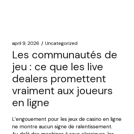
april 9, 2026
Uncategorized
Les communautés de
jeu : ce que les live
dealers promettent
vraiment aux joueurs
en ligne
L’engouement pour les jeux de casino en ligne
ne montre aucun signe de ralentissement.