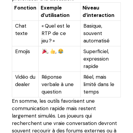
Fonction
Exemple
Niveau
d’utilisation
d’interaction
Chat
« Quel est le
Basique,
texte
RTP de ce
souvent
jeu ? »
automatisé
Emojis
,
,
Superficiel,
expression
rapide
Vidéo du
Réponse
Réel, mais
dealer
verbale à une
limité dans le
question
temps
En somme, les outils favorisent une
communication rapide mais restent
largement simulés. Les joueurs qui
recherchent une vraie conversation devront
souvent recourir à des forums externes ou à