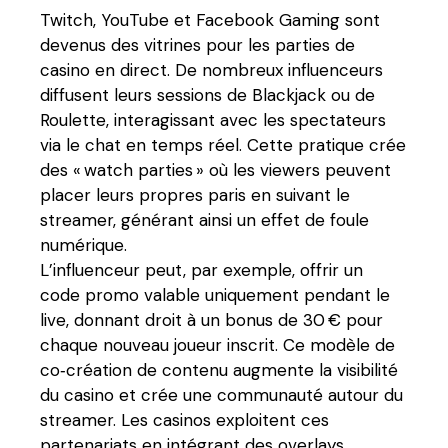
Twitch, YouTube et Facebook Gaming sont
devenus des vitrines pour les parties de
casino en direct. De nombreux influenceurs
diffusent leurs sessions de Blackjack ou de
Roulette, interagissant avec les spectateurs
via le chat en temps réel. Cette pratique crée
des « watch parties » où les viewers peuvent
placer leurs propres paris en suivant le
streamer, générant ainsi un effet de foule
numérique.
L’influenceur peut, par exemple, offrir un
code promo valable uniquement pendant le
live, donnant droit à un bonus de 30 € pour
chaque nouveau joueur inscrit. Ce modèle de
co‑création de contenu augmente la visibilité
du casino et crée une communauté autour du
streamer. Les casinos exploitent ces
partenariats en intégrant des overlays