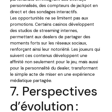
personnalisés, des compteurs de jackpot en
direct et des sondages interactifs.
Les opportunités ne se limitent pas aux
promotions. Certains casinos développent
des studios de streaming internes,
permettant aux dealers de partager des
moments forts sur les réseaux sociaux,
renforçant ainsi leur notoriété. Les joueurs qui
suivent ces contenus développent une
affinité non seulement pour le jeu, mais aussi
pour la personnalité du dealer, transformant
le simple acte de miser en une expérience
médiatique partagée.
7. Perspectives
d’évolution :