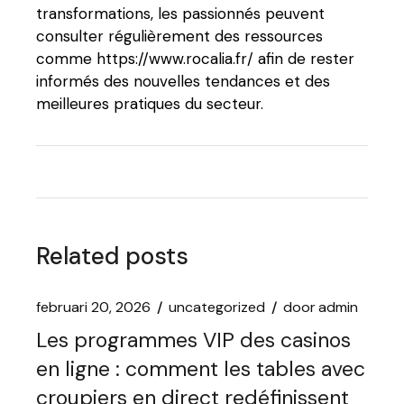
transformations, les passionnés peuvent
consulter régulièrement des ressources
comme https://www.rocalia.fr/ afin de rester
informés des nouvelles tendances et des
meilleures pratiques du secteur.
Related posts
februari 20, 2026
uncategorized
door
admin
Les programmes VIP des casinos
en ligne : comment les tables avec
croupiers en direct redéfinissent