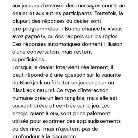
aux joueurs d’envoyer des messages courts au
dealer et aux autres participants. Toutefois, la
plupart des réponses du dealer sont
pré‑programmées : « Bonne chance ! », « Vous
avez gagné ! », ou des rappels sur les règles.
Ces réponses automatiques donnent l’illusion
d’une conversation, mais restent
superficielles.
Lorsque le dealer intervient réellement, il
peut répondre à une question sur la variante
du Blackjack ou féliciter un joueur pour un
Blackjack naturel. Ce type d’interaction
humaine crée un lien tangible, mais elle est
souvent brève et centrée sur le jeu. Les
emojis, quant à eux, sont principalement
utilisés pour exprimer des applaudissements
ou des rires, mais n’ajoutent pas de
profondeur à la discussion.