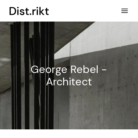
Ga
naar
de
inhoud
George Rebel -
Architect