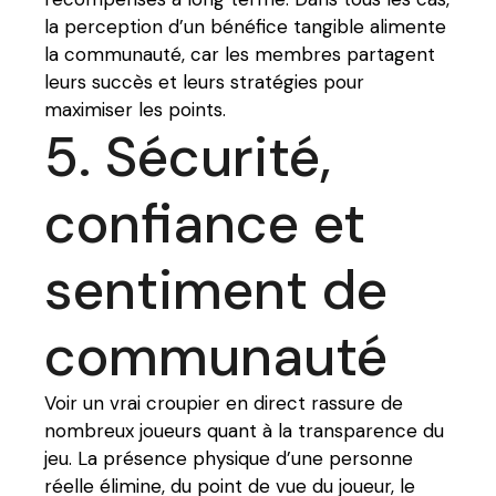
la perception d’un bénéfice tangible alimente
la communauté, car les membres partagent
leurs succès et leurs stratégies pour
maximiser les points.
5. Sécurité,
confiance et
sentiment de
communauté
Voir un vrai croupier en direct rassure de
nombreux joueurs quant à la transparence du
jeu. La présence physique d’une personne
réelle élimine, du point de vue du joueur, le