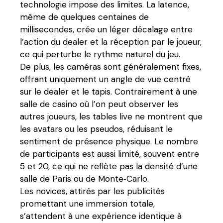
technologie impose des limites. La latence,
même de quelques centaines de
millisecondes, crée un léger décalage entre
l’action du dealer et la réception par le joueur,
ce qui perturbe le rythme naturel du jeu.
De plus, les caméras sont généralement fixes,
offrant uniquement un angle de vue centré
sur le dealer et le tapis. Contrairement à une
salle de casino où l’on peut observer les
autres joueurs, les tables live ne montrent que
les avatars ou les pseudos, réduisant le
sentiment de présence physique. Le nombre
de participants est aussi limité, souvent entre
5 et 20, ce qui ne reflète pas la densité d’une
salle de Paris ou de Monte‑Carlo.
Les novices, attirés par les publicités
promettant une immersion totale,
s’attendent à une expérience identique à