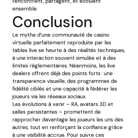
rencontrent, partagent, et évoluent
ensemble.
Conclusion
Le mythe d’une communauté de casino
virtuelle parfaitement reproduite par les
tables live se heurte à des réalités techniques,
à une interaction souvent simulée et à des
limites réglementaires. Néanmoins, les live
dealers offrent déjà des points forts : une
transparence visuelle, des programmes de
fidélité ciblés et une capacité à fédérer les
joueurs via les réseaux sociaux.
Les évolutions à venir – RA, avatars 3D et
salles persistantes – promettent de
rapprocher davantage les joueurs les uns des
autres, tout en renforçant la confiance grâce
à une visibilité accrue. Pour suivre ces