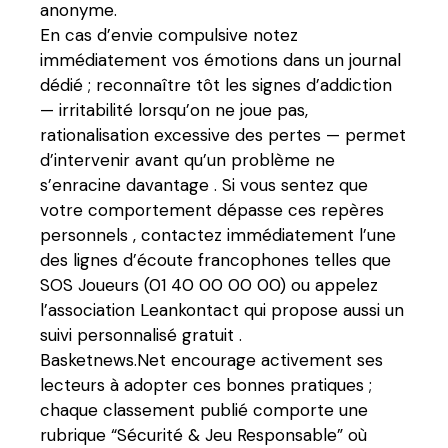
anonyme.
En cas d’envie compulsive notez
immédiatement vos émotions dans un journal
dédié ; reconnaître tôt les signes d’addiction
— irritabilité lorsqu’on ne joue pas,
rationalisation excessive des pertes — permet
d’intervenir avant qu’un problème ne
s’enracine davantage . Si vous sentez que
votre comportement dépasse ces repères
personnels , contactez immédiatement l’une
des lignes d’écoute francophones telles que
SOS Joueurs (01 40 00 00 00) ou appelez
l’association Leankontact qui propose aussi un
suivi personnalisé gratuit .
Basketnews.Net encourage activement ses
lecteurs à adopter ces bonnes pratiques ;
chaque classement publié comporte une
rubrique “Sécurité & Jeu Responsable” où