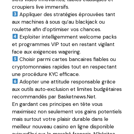
croupiers live immersifs.
Appliquer des stratégies éprouvées tant
aux machines à sous qu’au blackjack ou
roulette afin d’optimiser vos chances.
Exploiter intelligemment welcome packs
et programmes VIP tout en restant vigilant
face aux exigences wagering.
Choisir parmi cartes bancaires fiables ou
cryptomonnaies rapides tout en respectant
une procédure KYC efficace.
Adopter une attitude responsable grâce
aux outils auto‑exclusion et limites budgétaires
recommandés par Basketnews.Net.
En gardant ces principes en tête vous
maximisez non seulement vos gains potentiels
mais surtout votre plaisir durable dans le
meilleur nouveau casino en ligne disponible
aujourd’hui sur le marché français. N’hésitez