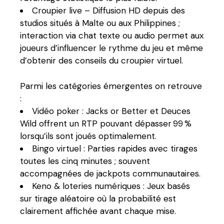
Croupier live – Diffusion HD depuis des
studios situés à Malte ou aux Philippines ;
interaction via chat texte ou audio permet aux
joueurs d’influencer le rythme du jeu et même
d’obtenir des conseils du croupier virtuel.
Parmi les catégories émergentes on retrouve
:
Vidéo poker : Jacks or Better et Deuces
Wild offrent un RTP pouvant dépasser 99 %
lorsqu’ils sont joués optimalement.
Bingo virtuel : Parties rapides avec tirages
toutes les cinq minutes ; souvent
accompagnées de jackpots communautaires.
Keno & loteries numériques : Jeux basés
sur tirage aléatoire où la probabilité est
clairement affichée avant chaque mise.