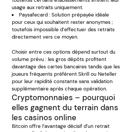
toutefois certains établissements limitent leur
usage aux retraits uniquement.
Paysafecard : Solution prépayée idéale
pour ceux qui souhaitent rester anonymes ;
toutefois impossible d’effectuer des retraits
directement vers ce moyen.
Choisir entre ces options dépend surtout du
volume prévu : les gros dépôts profitent
davantage des cartes bancaires tandis que les
joueurs fréquents préfèrent Skrill ou Neteller
pour leur rapidité constante sans validation
supplémentaire après chaque opération.
Cryptomonnaies – pourquoi
elles gagnent du terrain dans
les casinos online
Bitcoin offre l’avantage décisif d’un retrait