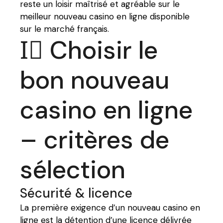
reste un loisir maîtrisé et agréable sur le
meilleur nouveau casino en ligne disponible
sur le marché français.
I️⃣ Choisir le
bon nouveau
casino en ligne
– critères de
sélection
Sécurité & licence
La première exigence d’un nouveau casino en
ligne est la détention d’une licence délivrée