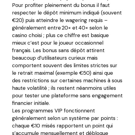
Pour profiter pleinement du bonus il faut
respecter le dépôt minimum indiqué (souvent
€20) puis atteindre le wagering requis –
généralement entre 20× et 40× selon le
casino choisi ; plus ce chiffre est basique
mieux c’est pour le joueur occasionnel
français. Les bonus sans dépôt attirent
beaucoup d’utilisateurs curieux mais
comportent souvent des limites strictes sur
le retrait maximal (exemple €50) ainsi que
des restrictions sur certaines machines à sous
haute volatilité ; ils restent néanmoins utiles
pour tester une plateforme sans engagement
financier initiale.
Les programmes VIP fonctionnent
généralement selon un système par points :
chaque €10 misés rapportent un point qui
s’accumule mensuellement et débloque