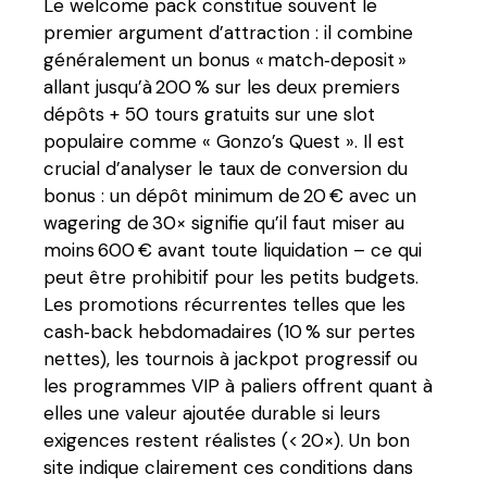
Le welcome pack constitue souvent le
premier argument d’attraction : il combine
généralement un bonus « match‑deposit »
allant jusqu’à 200 % sur les deux premiers
dépôts + 50 tours gratuits sur une slot
populaire comme « Gonzo’s Quest ». Il est
crucial d’analyser le taux de conversion du
bonus : un dépôt minimum de 20 € avec un
wagering de 30× signifie qu’il faut miser au
moins 600 € avant toute liquidation – ce qui
peut être prohibitif pour les petits budgets.
Les promotions récurrentes telles que les
cash‑back hebdomadaires (10 % sur pertes
nettes), les tournois à jackpot progressif ou
les programmes VIP à paliers offrent quant à
elles une valeur ajoutée durable si leurs
exigences restent réalistes (< 20×). Un bon
site indique clairement ces conditions dans