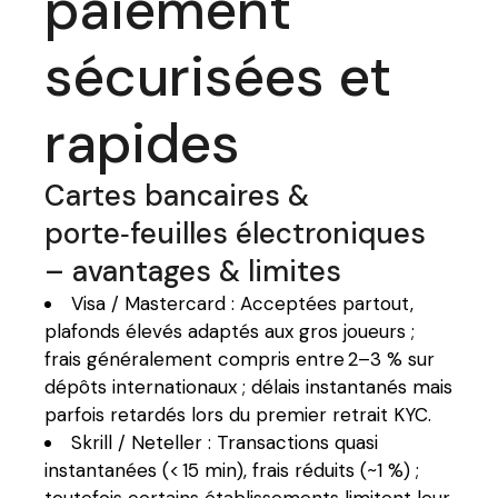
paiement
sécurisées et
rapides
Cartes bancaires &
porte‑feuilles électroniques
– avantages & limites
Visa / Mastercard : Acceptées partout,
plafonds élevés adaptés aux gros joueurs ;
frais généralement compris entre 2–3 % sur
dépôts internationaux ; délais instantanés mais
parfois retardés lors du premier retrait KYC.
Skrill / Neteller : Transactions quasi
instantanées (< 15 min), frais réduits (~1 %) ;