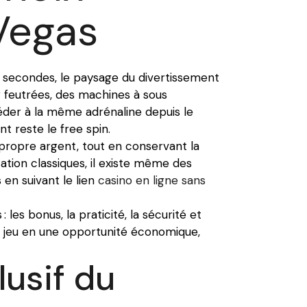
Vegas
s secondes, le paysage du divertissement
er feutrées, des machines à sous
ccéder à la même adrénaline depuis le
nt reste le free spin.
 propre argent, tout en conservant la
cation classiques, il existe même des
 en suivant le lien
casino en ligne sans
les bonus, la praticité, la sécurité et
e jeu en une opportunité économique,
lusif du