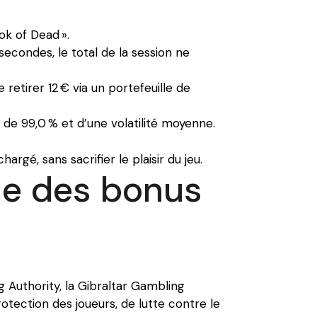
ok of Dead ».
secondes, le total de la session ne
e retirer 12 € via un portefeuille de
RTP de 99,0 % et d’une volatilité moyenne.
gé, sans sacrifier le plaisir du jeu.
nce des bonus
g Authority, la Gibraltar Gambling
ection des joueurs, de lutte contre le