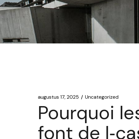
augustus 17, 2025
Uncategorized
Pourquoi le
font de l‑ca