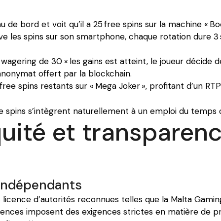
u de bord et voit qu’il a 25 free spins sur la machine « Bo
tive les spins sur son smartphone, chaque rotation dure 3 
e wagering de 30 × les gains est atteint, le joueur décide d
nonymat offert par la blockchain.
es 10 free spins restants sur « Mega Joker », profitant d’un 
 spins s’intègrent naturellement à un emploi du temps char
équité et transpare
s indépendants
 licence d’autorités reconnues telles que la Malta Gamin
nces imposent des exigences strictes en matière de prot