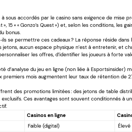
 à sous accordés par le casino sans exigence de mise pré
 », 15 × « Gonzo’s Quest ») et, selon les conditions, les ga
du bonus.
‑ils se permettre ces cadeaux ? La réponse réside dans 
es jetons, aucun espace physique n’est à entretenir, et 
sonnaliser les offres, d’identifier les joueurs à forte val
é d’analyse du jeu en ligne (non liée à Esportsinsider) m
ux premiers mois augmentent leur taux de rétention de 2
frent des promotions limitées : des jetons de table distri
is exclusifs. Ces avantages sont souvent conditionnés à 
tif.
Casinos en ligne
Casin
Faible (digital)
Élevé