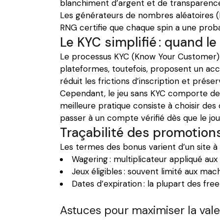
blanchiment d’argent et de transparence
Les générateurs de nombres aléatoires 
RNG certifie que chaque spin a une proba
Le KYC simplifié : quand le
Le processus KYC (Know Your Customer) tra
plateformes, toutefois, proposent un accè
réduit les frictions d’inscription et prés
Cependant, le jeu sans KYC comporte des ri
meilleure pratique consiste à choisir des 
passer à un compte vérifié dès que le jo
Traçabilité des promotion
Les termes des bonus varient d’un site à l’
Wagering : multiplicateur appliqué aux 
Jeux éligibles : souvent limité aux mach
Dates d’expiration : la plupart des free
Astuces pour maximiser la vale