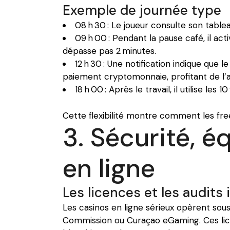
Exemple de journée type
08 h 30 : Le joueur consulte son tablea
09 h 00 : Pendant la pause café, il ac
dépasse pas 2 minutes.
12 h 30 : Une notification indique que l
paiement cryptomonnaie, profitant de l’a
18 h 00 : Après le travail, il utilise l
Cette flexibilité montre comment les free
3. Sécurité, 
en ligne
Les licences et les audit
Les casinos en ligne sérieux opèrent sous
Commission ou Curaçao eGaming. Ces lice