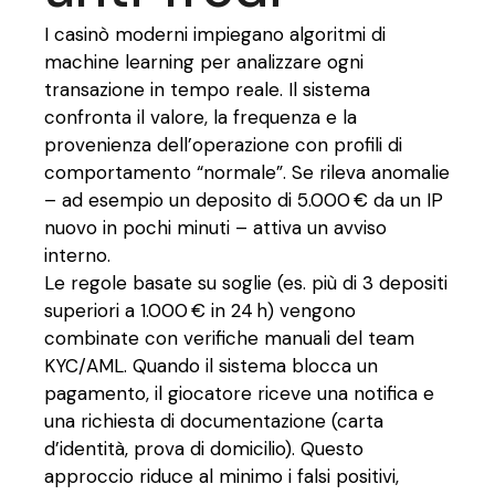
I casinò moderni impiegano algoritmi di
machine learning per analizzare ogni
transazione in tempo reale. Il sistema
confronta il valore, la frequenza e la
provenienza dell’operazione con profili di
comportamento “normale”. Se rileva anomalie
– ad esempio un deposito di 5.000 € da un IP
nuovo in pochi minuti – attiva un avviso
interno.
Le regole basate su soglie (es. più di 3 depositi
superiori a 1.000 € in 24 h) vengono
combinate con verifiche manuali del team
KYC/AML. Quando il sistema blocca un
pagamento, il giocatore riceve una notifica e
una richiesta di documentazione (carta
d’identità, prova di domicilio). Questo
approccio riduce al minimo i falsi positivi,