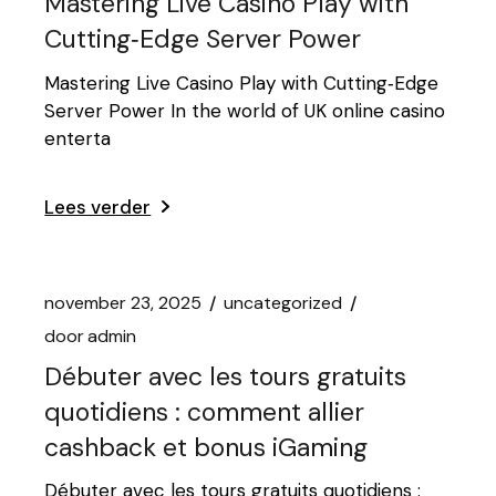
Mastering Live Casino Play with
Cutting‑Edge Server Power
Mastering Live Casino Play with Cutting‑Edge
Server Power In the world of UK online casino
enterta
Lees verder
november 23, 2025
uncategorized
door
admin
Débuter avec les tours gratuits
quotidiens : comment allier
cashback et bonus iGaming
Débuter avec les tours gratuits quotidiens :