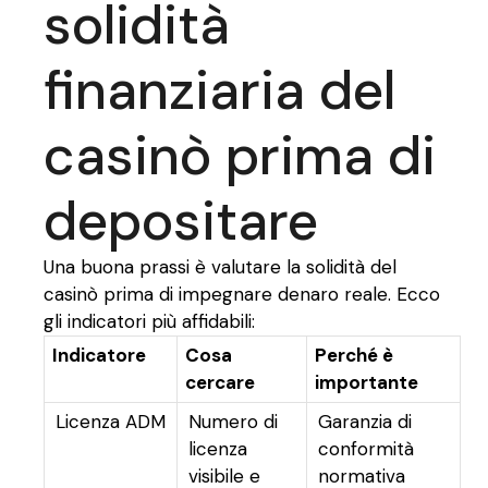
solidità
finanziaria del
casinò prima di
depositare
Una buona prassi è valutare la solidità del
casinò prima di impegnare denaro reale. Ecco
gli indicatori più affidabili:
Indicatore
Cosa
Perché è
cercare
importante
Licenza ADM
Numero di
Garanzia di
licenza
conformità
visibile e
normativa