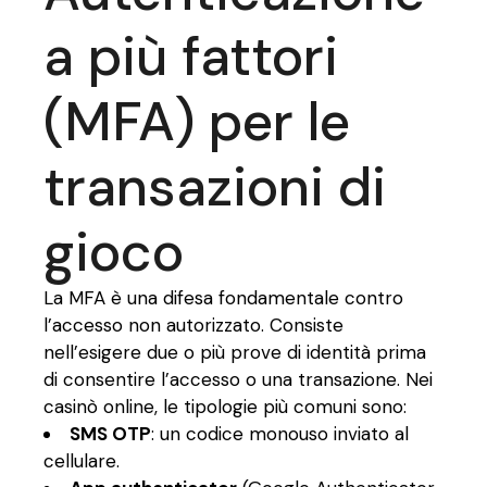
a più fattori
(MFA) per le
transazioni di
gioco
La MFA è una difesa fondamentale contro
l’accesso non autorizzato. Consiste
nell’esigere due o più prove di identità prima
di consentire l’accesso o una transazione. Nei
casinò online, le tipologie più comuni sono:
SMS OTP
: un codice monouso inviato al
cellulare.