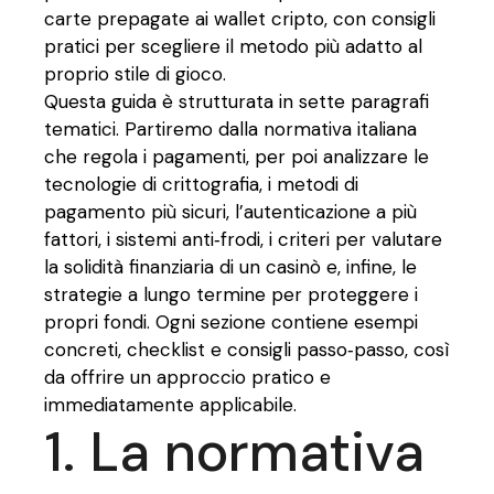
carte prepagate ai wallet cripto, con consigli
pratici per scegliere il metodo più adatto al
proprio stile di gioco.
Questa guida è strutturata in sette paragrafi
tematici. Partiremo dalla normativa italiana
che regola i pagamenti, per poi analizzare le
tecnologie di crittografia, i metodi di
pagamento più sicuri, l’autenticazione a più
fattori, i sistemi anti‑frodi, i criteri per valutare
la solidità finanziaria di un casinò e, infine, le
strategie a lungo termine per proteggere i
propri fondi. Ogni sezione contiene esempi
concreti, checklist e consigli passo‑passo, così
da offrire un approccio pratico e
immediatamente applicabile.
1. La normativa