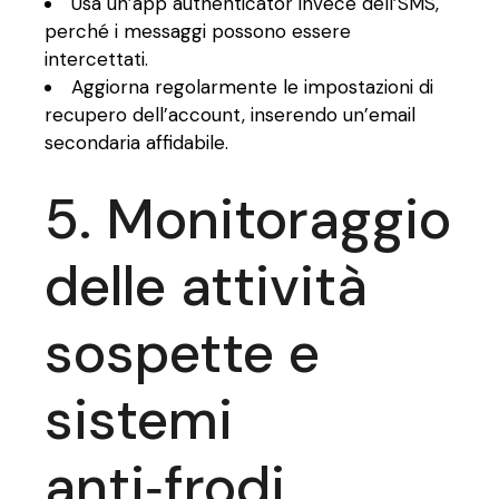
Usa un’app authenticator invece dell’SMS,
perché i messaggi possono essere
intercettati.
Aggiorna regolarmente le impostazioni di
recupero dell’account, inserendo un’email
secondaria affidabile.
5. Monitoraggio
delle attività
sospette e
sistemi
anti‑frodi