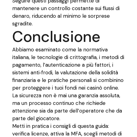
Seguire questi passaggi permette di
mantenere un controllo costante sui flussi di
denaro, riducendo al minimo le sorprese
sgradite.
Conclusione
Abbiamo esaminato come la normativa
italiana, le tecnologie di crittografia, i metodi di
pagamento, l’autenticazione a più fattori, i
sistemi anti‑frodi, la valutazione della solidità
finanziaria e le pratiche personali si combinino
per proteggere i tuoi fondi nei casinò online.
La sicurezza non è mai una garanzia assoluta,
ma un processo continuo che richiede
attenzione sia da parte dell’operatore che da
parte del giocatore.
Metti in pratica i consigli di questa guida:
verifica licenze, attiva la MFA, scegli metodi di