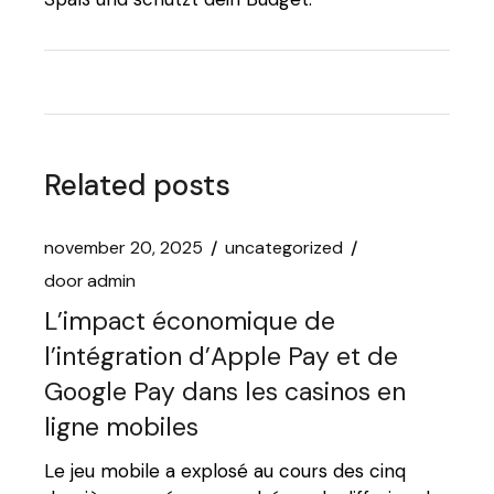
Related posts
november 20, 2025
uncategorized
door
admin
L’impact économique de
l’intégration d’Apple Pay et de
Google Pay dans les casinos en
ligne mobiles
Le jeu mobile a explosé au cours des cinq