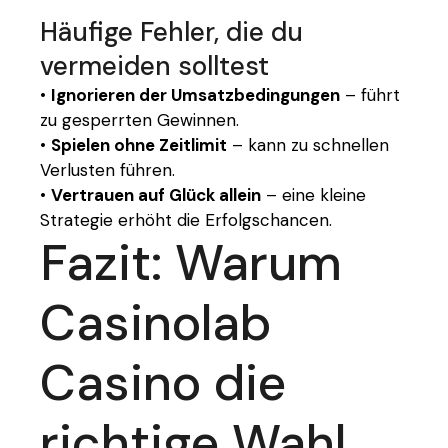
Häufige Fehler, die du
vermeiden solltest
•
Ignorieren der Umsatzbedingungen
– führt
zu gesperrten Gewinnen.
•
Spielen ohne Zeitlimit
– kann zu schnellen
Verlusten führen.
•
Vertrauen auf Glück allein
– eine kleine
Strategie erhöht die Erfolgschancen.
Fazit: Warum
Casinolab
Casino die
richtige Wahl