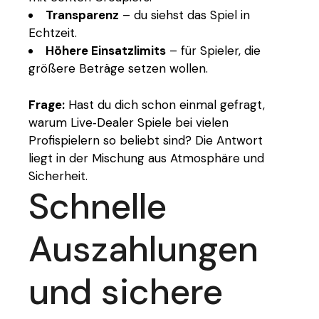
Transparenz
– du siehst das Spiel in
Echtzeit.
Höhere Einsatzlimits
– für Spieler, die
größere Beträge setzen wollen.
Frage:
Hast du dich schon einmal gefragt,
warum Live‑Dealer Spiele bei vielen
Profispielern so beliebt sind? Die Antwort
liegt in der Mischung aus Atmosphäre und
Sicherheit.
Schnelle
Auszahlungen
und sichere