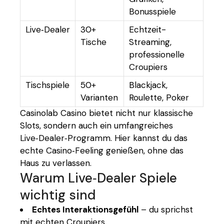
Bonusspiele
Live‑Dealer
30+
Echtzeit-
Tische
Streaming,
professionelle
Croupiers
Tischspiele
50+
Blackjack,
Varianten
Roulette, Poker
Casinolab Casino bietet nicht nur klassische
Slots, sondern auch ein umfangreiches
Live‑Dealer‑Programm. Hier kannst du das
echte Casino‑Feeling genießen, ohne das
Haus zu verlassen.
Warum Live‑Dealer Spiele
wichtig sind
Echtes Interaktionsgefühl
– du sprichst
mit echten Croupiers.