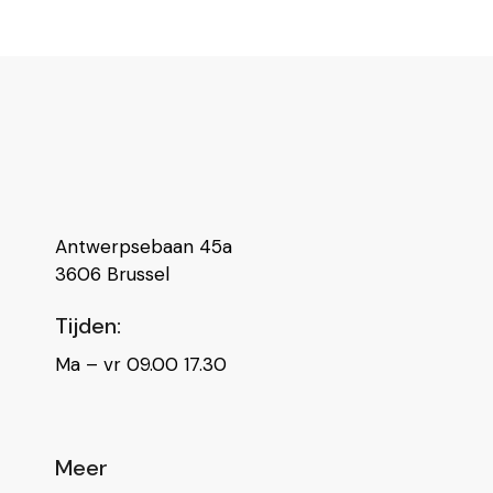
Antwerpsebaan 45a
3606 Brussel
Tijden:
Ma – vr 09.00 17.30
Meer