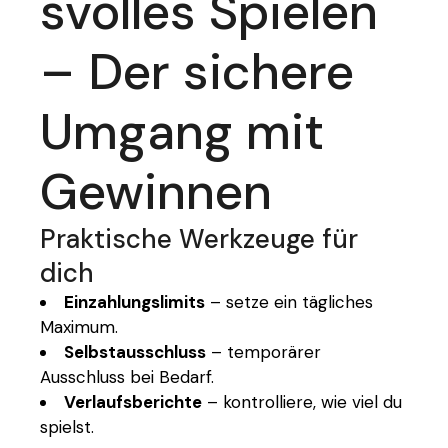
svolles Spielen
– Der sichere
Umgang mit
Gewinnen
Praktische Werkzeuge für
dich
Einzahlungslimits
– setze ein tägliches
Maximum.
Selbstausschluss
– temporärer
Ausschluss bei Bedarf.
Verlaufsberichte
– kontrolliere, wie viel du
spielst.