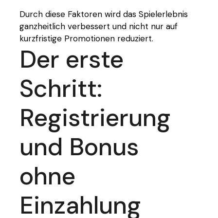
Durch diese Faktoren wird das Spielerlebnis
ganzheitlich verbessert und nicht nur auf
kurzfristige Promotionen reduziert.
Der erste
Schritt:
Registrierung
und Bonus
ohne
Einzahlung