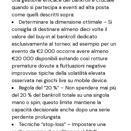
quando si partecipa a eventi ad alta posta
come quelli descritti sopra:
Determinare la dimensione ottimale – Si
consiglia di destinare almeno dieci volte il
valore del buy‑in al bankroll dedicato
esclusivamente al torneo; ad esempio per un
evento da €2 000 occorre avere almeno
€20 000 disponibili evitando così rotture
premature dovute a fluttuazioni negative
improvvise tipiche della volatilità elevata
osservata nei giochi live su mobile device.
Regola del “20 %” – Non spendere mai più
del 20 % del bankroll totale su una singola
mano o spin; questo limite mantiene la
capacità decisionale anche dopo una serie
perdente prolungata.
Tecniche “stop‑loss” – Impostare una