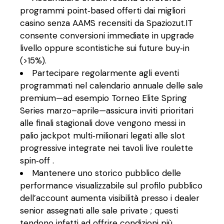
programmi point‐based offerti dai migliori
casino senza AAMS recensiti da Spaziozut.IT
consente conversioni immediate in upgrade
livello oppure scontistiche sui future buy‐in
(>15%).
Partecipare regolarmente agli eventi
programmati nel calendario annuale delle sale
premium—ad esempio Torneo Elite Spring
Series marzo–aprile—assicura inviti prioritari
alle finali stagionali dove vengono messi in
palio jackpot multi‐milionari legati alle slot
progressive integrate nei tavoli live roulette
spin‐off .
Mantenere uno storico pubblico delle
performance visualizzabile sul profilo pubblico
dell’account aumenta visibilità presso i dealer
senior assegnati alle sale private ; questi
tendono infatti ad offrire condizioni più