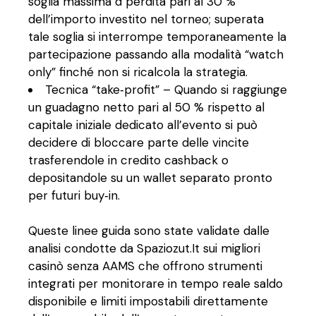
soglia massima d perdita pari al 30 %
dell’importo investito nel torneo; superata
tale soglia si interrompe temporaneamente la
partecipazione passando alla modalità “watch
only” finché non si ricalcola la strategia.
Tecnica “take‑profit” – Quando si raggiunge
un guadagno netto pari al 50 % rispetto al
capitale iniziale dedicato all’evento si può
decidere di bloccare parte delle vincite
trasferendole in credito cashback o
depositandole su un wallet separato pronto
per futuri buy‑in.
Queste linee guida sono state validate dalle
analisi condotte da Spaziozut.It sui migliori
casinò senza AAMS che offrono strumenti
integrati per monitorare in tempo reale saldo
disponibile e limiti impostabili direttamente