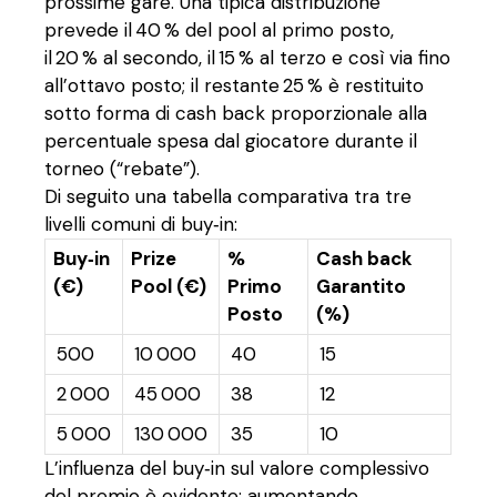
prossime gare. Una tipica distribuzione
prevede il 40 % del pool al primo posto,
il 20 % al secondo, il 15 % al terzo e così via fino
all’ottavo posto; il restante 25 % è restituito
sotto forma di cash back proporzionale alla
percentuale spesa dal giocatore durante il
torneo (“rebate”).
Di seguito una tabella comparativa tra tre
livelli comuni di buy‑in:
Buy‑in
Prize
%
Cash back
(€)
Pool (€)
Primo
Garantito
Posto
(%)
500
10 000
40
15
2 000
45 000
38
12
5 000
130 000
35
10
L’influenza del buy‑in sul valore complessivo
del premio è evidente: aumentando