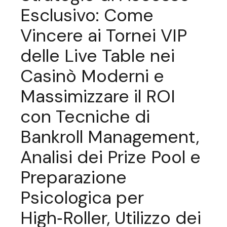
Esclusivo: Come
Vincere ai Tornei VIP
delle Live Table nei
Casinò Moderni e
Massimizzare il ROI
con Tecniche di
Bankroll Management,
Analisi dei Prize Pool e
Preparazione
Psicologica per
High‑Roller, Utilizzo dei