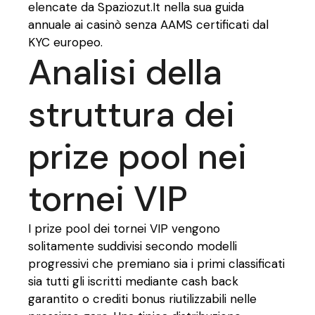
elencate da Spaziozut.It nella sua guida
annuale ai casinò senza AAMS certificati dal
KYC europeo.
Analisi della
struttura dei
prize pool nei
tornei VIP
I prize pool dei tornei VIP vengono
solitamente suddivisi secondo modelli
progressivi che premiano sia i primi classificati
sia tutti gli iscritti mediante cash back
garantito o crediti bonus riutilizzabili nelle