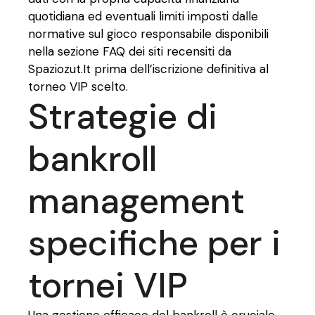
quotidiana ed eventuali limiti imposti dalle
normative sul gioco responsabile disponibili
nella sezione FAQ dei siti recensiti da
Spaziozut.It prima dell’iscrizione definitiva al
torneo VIP scelto.
Strategie di
bankroll
management
specifiche per i
tornei VIP
Una gestione efficace del bankroll è cruciale