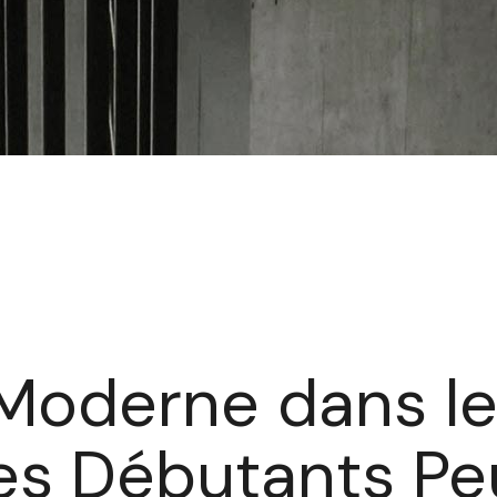
Moderne dans le
s Débutants Pe