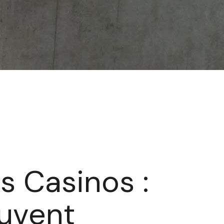
s Casinos :
uvent