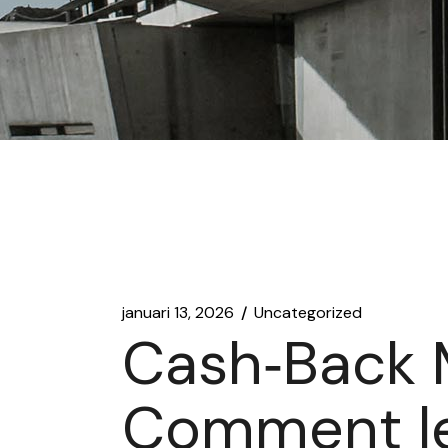
januari 13, 2026
Uncategorized
Cash‑Back 
Comment le