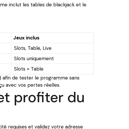
mme inclut les tables de blackjack et le
Jeux inclus
Slots, Table, Live
Slots uniquement
Slots + Table
) afin de tester le programme sans
u avec vos pertes réelles.
t profiter du
tité requises et validez votre adresse