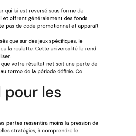
r qui lui est reversé sous forme de
al et offrent généralement des fonds
ite pas de code promotionnel et apparaît
és que sur des jeux spécifiques, le
ou la roulette. Cette universalité le rend
iser.
t que votre résultat net soit une perte de
au terme de la période définie. Ce
.
 pour les
ses pertes ressentira moins la pression de
les stratégies, à comprendre le