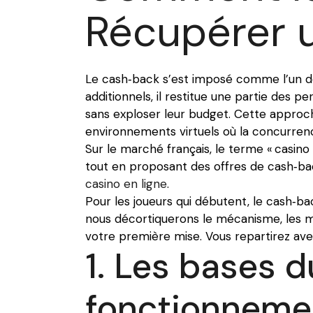
Récupérer u
Le cash‑back s’est imposé comme l’un des
additionnels, il restitue une partie des 
sans exploser leur budget. Cette approch
environnements virtuels où la concurren
Sur le marché français, le terme « casino
tout en proposant des offres de cash‑back
casino en ligne
.
Pour les joueurs qui débutent, le cash‑ba
nous décortiquerons le mécanisme, les mo
votre première mise. Vous repartirez ave
1. Les bases d
fonctionneme