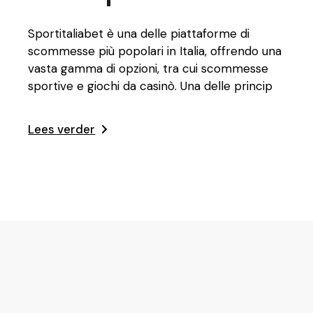
Sportitaliabet è una delle piattaforme di
scommesse più popolari in Italia, offrendo una
vasta gamma di opzioni, tra cui scommesse
sportive e giochi da casinò. Una delle princip
Lees verder