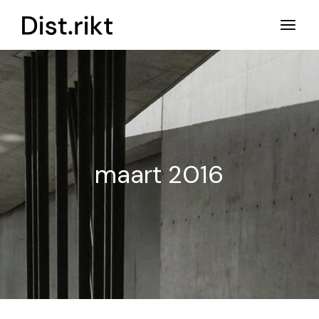
Ga
naar
de
inhoud
maart 2016