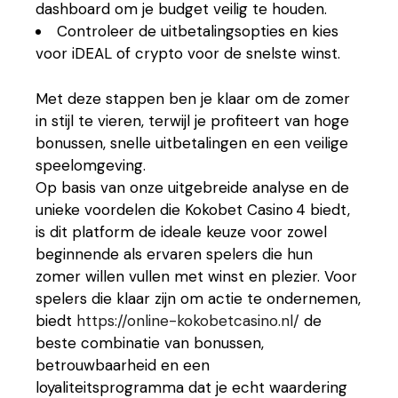
dashboard om je budget veilig te houden.
Controleer de uitbetalingsopties en kies
voor iDEAL of crypto voor de snelste winst.
Met deze stappen ben je klaar om de zomer
in stijl te vieren, terwijl je profiteert van hoge
bonussen, snelle uitbetalingen en een veilige
speelomgeving.
Op basis van onze uitgebreide analyse en de
unieke voordelen die Kokobet Casino 4 biedt,
is dit platform de ideale keuze voor zowel
beginnende als ervaren spelers die hun
zomer willen vullen met winst en plezier. Voor
spelers die klaar zijn om actie te ondernemen,
biedt
https://online-kokobetcasino.nl/
de
beste combinatie van bonussen,
betrouwbaarheid en een
loyaliteitsprogramma dat je echt waardering