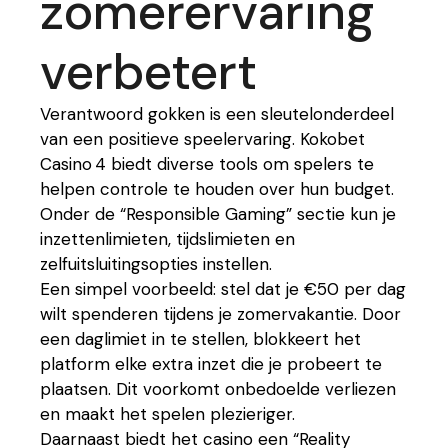
zomerervaring
verbetert
Verantwoord gokken is een sleutelonderdeel
van een positieve speelervaring. Kokobet
Casino 4 biedt diverse tools om spelers te
helpen controle te houden over hun budget.
Onder de “Responsible Gaming” sectie kun je
inzettenlimieten, tijdslimieten en
zelfuitsluitingsopties instellen.
Een simpel voorbeeld: stel dat je €50 per dag
wilt spenderen tijdens je zomervakantie. Door
een daglimiet in te stellen, blokkeert het
platform elke extra inzet die je probeert te
plaatsen. Dit voorkomt onbedoelde verliezen
en maakt het spelen plezieriger.
Daarnaast biedt het casino een “Reality