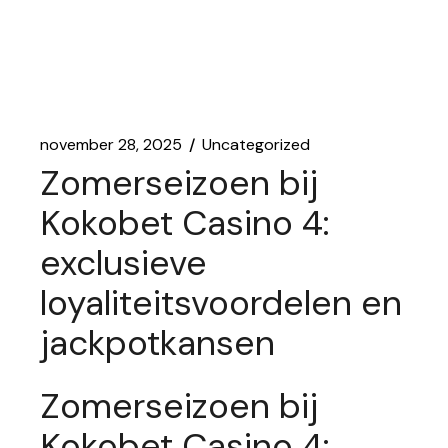
november 28, 2025
Uncategorized
Zomerseizoen bij
Kokobet Casino 4:
exclusieve
loyaliteitsvoordelen en
jackpotkansen
Zomerseizoen bij
Kokobet Casino 4: