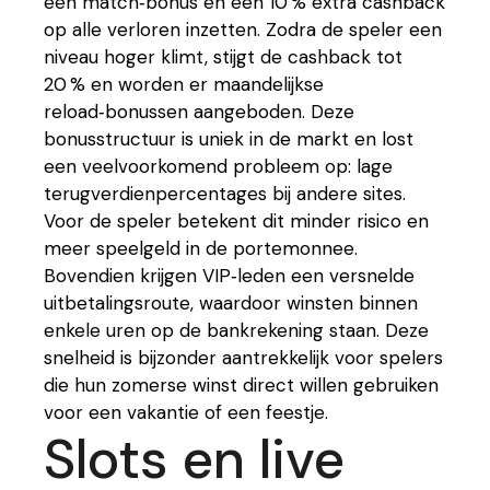
een match‑bonus en een 10 % extra cashback
op alle verloren inzetten. Zodra de speler een
niveau hoger klimt, stijgt de cashback tot
20 % en worden er maandelijkse
reload‑bonussen aangeboden. Deze
bonusstructuur is uniek in de markt en lost
een veelvoorkomend probleem op: lage
terugverdienpercentages bij andere sites.
Voor de speler betekent dit minder risico en
meer speelgeld in de portemonnee.
Bovendien krijgen VIP‑leden een versnelde
uitbetalingsroute, waardoor winsten binnen
enkele uren op de bankrekening staan. Deze
snelheid is bijzonder aantrekkelijk voor spelers
die hun zomerse winst direct willen gebruiken
voor een vakantie of een feestje.
Slots en live