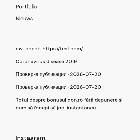
Portfolio
Nieuws
cw-check-https://test.com/
Coronavirus disease 2019
Проверка публикации · 2026-07-20
Проверка публикации · 2026-07-20
Totul despre bonusul don.ro fără depunere și
cum să începi să joci instantaneu
Instagram