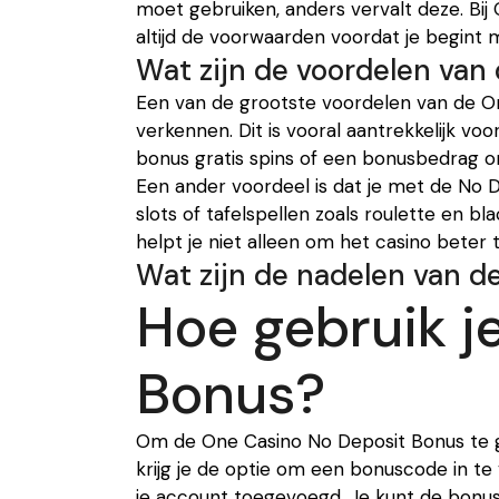
moet gebruiken, anders vervalt deze. Bij 
altijd de voorwaarden voordat je begint 
Wat zijn de voordelen va
Een van de grootste voordelen van de One
verkennen. Dit is vooral aantrekkelijk vo
bonus gratis spins of een bonusbedrag o
Een ander voordeel is dat je met de No D
slots of tafelspellen zoals roulette en b
helpt je niet alleen om het casino beter
Wat zijn de nadelen van d
Hoe gebruik j
Bonus?
Om de One Casino No Deposit Bonus te g
krijg je de optie om een bonuscode in te
je account toegevoegd. Je kunt de bonus