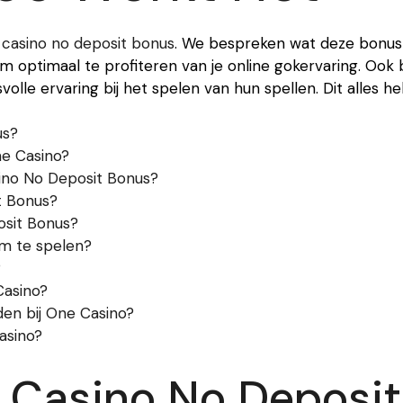
 casino no deposit bonus
. We bespreken wat deze bonus 
om optimaal te profiteren van je online gokervaring. Oo
lle ervaring bij het spelen van hun spellen. Dit alles h
us?
ne Casino?
ino No Deposit Bonus?
t Bonus?
osit Bonus?
om te spelen?
?
Casino?
en bij One Casino?
asino?
e Casino No Deposi