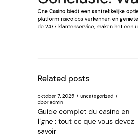
One Casino biedt een aantrekkelijke opt
platform risicoloos verkennen en geniet
de 24/7 klantenservice, maken het een u
Related posts
oktober 7, 2025
uncategorized
door
admin
Guide complet du casino en
ligne : tout ce que vous devez
savoir