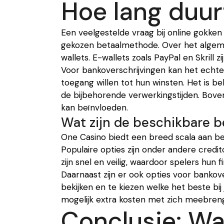
Hoe lang duur
Een veelgestelde vraag bij online gokken i
gekozen betaalmethode. Over het algemee
wallets. E-wallets zoals PayPal en Skrill 
Voor bankoverschrijvingen kan het echter
toegang willen tot hun winsten. Het is 
de bijbehorende verwerkingstijden. Bovend
kan beïnvloeden.
Wat zijn de beschikbare 
One Casino biedt een breed scala aan b
Populaire opties zijn onder andere credit
zijn snel en veilig, waardoor spelers hun
Daarnaast zijn er ook opties voor bankov
bekijken en te kiezen welke het beste bi
mogelijk extra kosten met zich meebreng
Conclusie: W