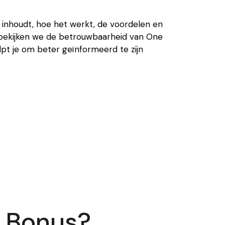
inhoudt, hoe het werkt, de voordelen en
k bekijken we de betrouwbaarheid van One
elpt je om beter geïnformeerd te zijn
t Bonus?