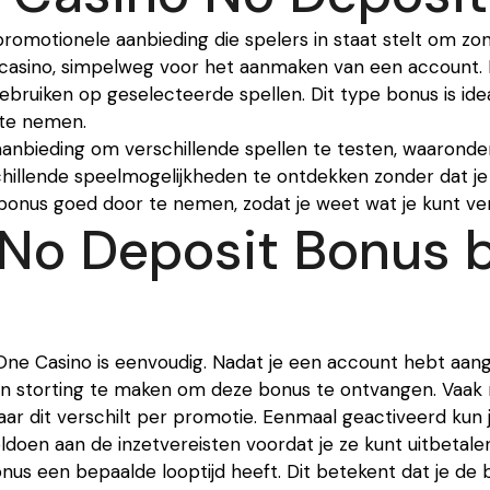
omotionele aanbieding die spelers in staat stelt om zonde
t casino, simpelweg voor het aanmaken van een account. 
gebruiken op geselecteerde spellen. Dit type bonus is ide
 te nemen.
anbieding om verschillende spellen te testen, waaronder 
illende speelmogelijkheden te ontdekken zonder dat je d
bonus goed door te nemen, zodat je weet wat je kunt v
No Deposit Bonus b
 One Casino is eenvoudig. Nadat je een account hebt aa
en storting te maken om deze bonus te ontvangen. Vaak
maar dit verschilt per promotie. Eenmaal geactiveerd ku
doen aan de inzetvereisten voordat je ze kunt uitbetalen
onus een bepaalde looptijd heeft. Dit betekent dat je d