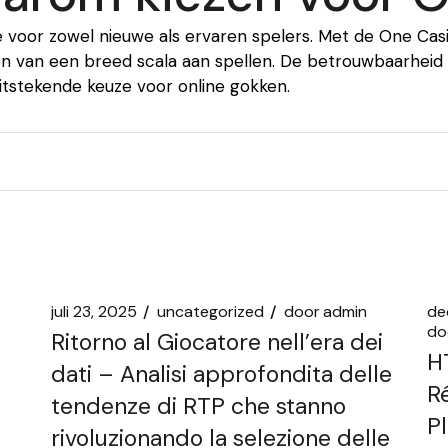
ie voor zowel nieuwe als ervaren spelers. Met de One Ca
en van een breed scala aan spellen. De betrouwbaarheid 
itstekende keuze voor online gokken.
juli 23, 2025
uncategorized
door
admin
de
do
Ritorno al Giocatore nell’era dei
H
dati – Analisi approfondita delle
R
tendenze di RTP che stanno
P
rivoluzionando la selezione delle