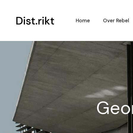
Ga
naar
de
inhoud
Home
Over Rebel
Geor