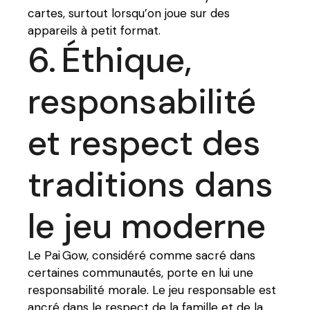
cartes, surtout lorsqu’on joue sur des
appareils à petit format.
6. Éthique,
responsabilité
et respect des
traditions dans
le jeu moderne
Le Pai Gow, considéré comme sacré dans
certaines communautés, porte en lui une
responsabilité morale. Le jeu responsable est
ancré dans le respect de la famille et de la