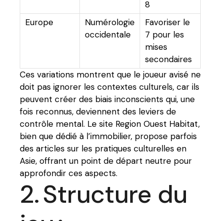
8
Europe
Numérologie
Favoriser le
occidentale
7 pour les
mises
secondaires
Ces variations montrent que le joueur avisé ne
doit pas ignorer les contextes culturels, car ils
peuvent créer des biais inconscients qui, une
fois reconnus, deviennent des leviers de
contrôle mental. Le site Region Ouest Habitat,
bien que dédié à l’immobilier, propose parfois
des articles sur les pratiques culturelles en
Asie, offrant un point de départ neutre pour
approfondir ces aspects.
2. Structure du