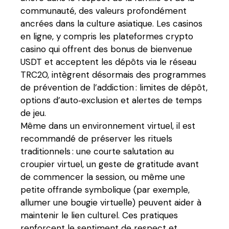
communauté, des valeurs profondément
ancrées dans la culture asiatique. Les casinos
en ligne, y compris les plateformes crypto
casino qui offrent des bonus de bienvenue
USDT et acceptent les dépôts via le réseau
TRC20, intègrent désormais des programmes
de prévention de l’addiction : limites de dépôt,
options d’auto‑exclusion et alertes de temps
de jeu.
Même dans un environnement virtuel, il est
recommandé de préserver les rituels
traditionnels : une courte salutation au
croupier virtuel, un geste de gratitude avant
de commencer la session, ou même une
petite offrande symbolique (par exemple,
allumer une bougie virtuelle) peuvent aider à
maintenir le lien culturel. Ces pratiques
renforcent le sentiment de respect et