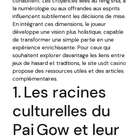
cohabitent. Les croyances liées au feng shui, à
la numérologie ou aux offrandes aux esprits
influencent subtilement les décisions de mise.
En intégrant ces dimensions, le joueur
développe une vision plus holistique, capable
de transformer une simple partie en une
expérience enrichissante. Pour ceux qui
souhaitent explorer davantage les liens entre
jeux de hasard et traditions, le site
usdt casino
propose des ressources utiles et des articles
complémentaires.
1. Les racines
culturelles du
Pai Gow et leur