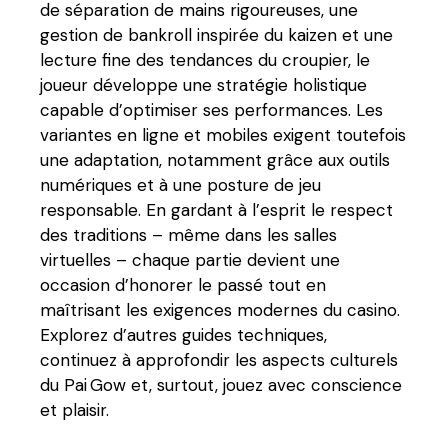
de séparation de mains rigoureuses, une
gestion de bankroll inspirée du kaizen et une
lecture fine des tendances du croupier, le
joueur développe une stratégie holistique
capable d’optimiser ses performances. Les
variantes en ligne et mobiles exigent toutefois
une adaptation, notamment grâce aux outils
numériques et à une posture de jeu
responsable. En gardant à l’esprit le respect
des traditions – même dans les salles
virtuelles – chaque partie devient une
occasion d’honorer le passé tout en
maîtrisant les exigences modernes du casino.
Explorez d’autres guides techniques,
continuez à approfondir les aspects culturels
du Pai Gow et, surtout, jouez avec conscience
et plaisir.