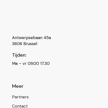
Antwerpsebaan 45a
3606 Brussel
Tijden:
Ma – vr 09.00 17.30
Meer
Partners
Contact