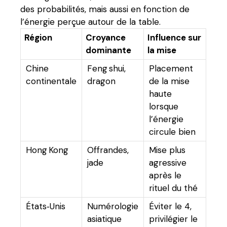
des probabilités, mais aussi en fonction de
l’énergie perçue autour de la table.
Région
Croyance
Influence sur
dominante
la mise
Chine
Feng shui,
Placement
continentale
dragon
de la mise
haute
lorsque
l’énergie
circule bien
Hong Kong
Offrandes,
Mise plus
jade
agressive
après le
rituel du thé
États‑Unis
Numérologie
Éviter le 4,
asiatique
privilégier le