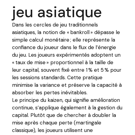
jeu asiatique
Dans les cercles de jeu traditionnels
asiatiques, la notion de « bankroll » dépasse le
simple calcul monétaire ; elle représente la
confiance du joueur dans le flux de l’énergie
du jeu. Les joueurs expérimentés adoptent un
« taux de mise » proportionnel à la taille de
leur capital, souvent fixé entre 1 % et 5 % pour
les sessions standards. Cette pratique
minimise la variance et préserve la capacité à
absorber les pertes inévitables.
Le principe du kaizen, qui signifie amélioration
continue, s’applique également à la gestion du
capital. Plutôt que de chercher à doubler la
mise après chaque perte (martingale
classique), les joueurs utilisent une