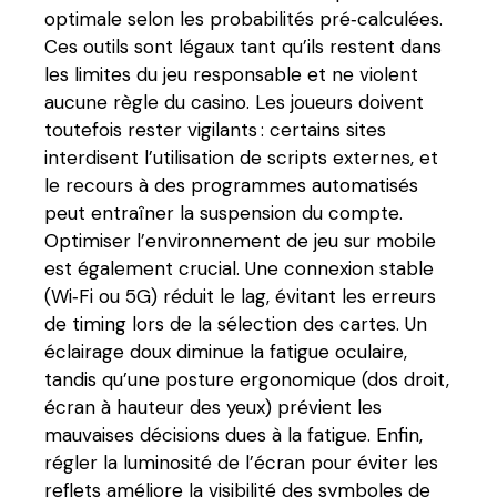
optimale selon les probabilités pré‑calculées.
Ces outils sont légaux tant qu’ils restent dans
les limites du jeu responsable et ne violent
aucune règle du casino. Les joueurs doivent
toutefois rester vigilants : certains sites
interdisent l’utilisation de scripts externes, et
le recours à des programmes automatisés
peut entraîner la suspension du compte.
Optimiser l’environnement de jeu sur mobile
est également crucial. Une connexion stable
(Wi‑Fi ou 5G) réduit le lag, évitant les erreurs
de timing lors de la sélection des cartes. Un
éclairage doux diminue la fatigue oculaire,
tandis qu’une posture ergonomique (dos droit,
écran à hauteur des yeux) prévient les
mauvaises décisions dues à la fatigue. Enfin,
régler la luminosité de l’écran pour éviter les
reflets améliore la visibilité des symboles de