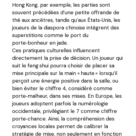
Hong Kong, par exemple, les parties sont
souvent précédées d’une petite offrande de
thé aux ancêtres, tandis qu’aux États‑Unis, les
joueurs de la diaspora chinoise intègrent des
superstitions comme le port du
porte‑bonheur en jade.
Ces pratiques culturelles influencent
directement la prise de décision. Un joueur qui
suit le feng shui pourra choisir de placer sa
mise principale sur la main « haute » lorsqu’il
perçoit une énergie positive dans la salle, ou
bien éviter le chiffre 4, considéré comme
porte‑malheur, dans ses mises. En Europe, les
joueurs adoptent parfois la numérologie
occidentale, privilégiant le 7 comme chiffre
porte‑chance. Ainsi, la compréhension des
croyances locales permet de calibrer la
stratégie de mise, non seulement en fonction