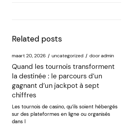
Related posts
maart 20, 2026
uncategorized
door
admin
Quand les tournois transforment
la destinée : le parcours d’un
gagnant d’un jackpot à sept
chiffres
Les tournois de casino, qu’ils soient hébergés
sur des plateformes en ligne ou organisés
dans l