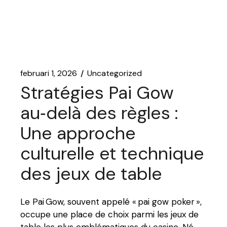
februari 1, 2026
Uncategorized
Stratégies Pai Gow
au‑delà des règles :
Une approche
culturelle et technique
des jeux de table
Le Pai Gow, souvent appelé « pai gow poker »,
occupe une place de choix parmi les jeux de