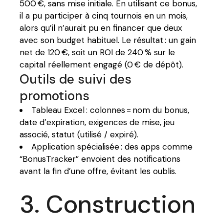
500 €, sans mise initiale. En utilisant ce bonus,
il a pu participer à cinq tournois en un mois,
alors qu’il n’aurait pu en financer que deux
avec son budget habituel. Le résultat : un gain
net de 120 €, soit un ROI de 240 % sur le
capital réellement engagé (0 € de dépôt).
Outils de suivi des
promotions
Tableau Excel : colonnes = nom du bonus,
date d’expiration, exigences de mise, jeu
associé, statut (utilisé / expiré).
Application spécialisée : des apps comme
“BonusTracker” envoient des notifications
avant la fin d’une offre, évitant les oublis.
3. Construction