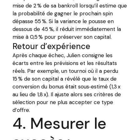
mise de 2 % de sa bankroll lorsqu’il estime que
la probabilité de gagner le prochain spin
dépasse 55 %. Si la variance le pousse en
dessous de 45 %, il réduit immédiatement la
mise à 0,5 % pour préserver son capital.
Retour d’expérience
Après chaque échec, Julien consigne les
écarts entre les prévisions et les résultats
réels. Par exemple, un tournoi où il a perdu
15 % de son capital a révélé que le taux de
conversion du bonus était sous‑estimé (1,3 x
au lieu de 1,8 x). Il ajuste alors ses critères de
sélection pour ne plus accepter ce type
d’offre.
4. Mesurer le