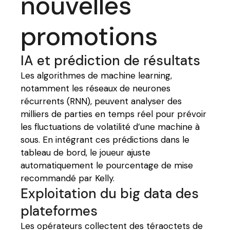
nouvelles
promotions
IA et prédiction de résultats
Les algorithmes de machine learning,
notamment les réseaux de neurones
récurrents (RNN), peuvent analyser des
milliers de parties en temps réel pour prévoir
les fluctuations de volatilité d’une machine à
sous. En intégrant ces prédictions dans le
tableau de bord, le joueur ajuste
automatiquement le pourcentage de mise
recommandé par Kelly.
Exploitation du big data des
plateformes
Les opérateurs collectent des téraoctets de