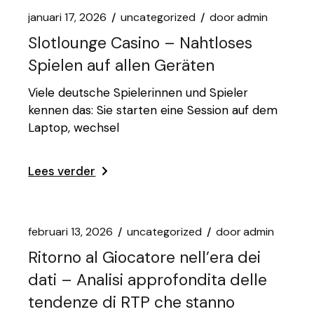
januari 17, 2026
uncategorized
door
admin
Slotlounge Casino – Nahtloses
Spielen auf allen Geräten
Viele deutsche Spielerinnen und Spieler
kennen das: Sie starten eine Session auf dem
Laptop, wechsel
Lees verder
februari 13, 2026
uncategorized
door
admin
Ritorno al Giocatore nell’era dei
dati – Analisi approfondita delle
tendenze di RTP che stanno