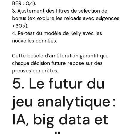
BER > 0,4).
Ajustement des filtres de sélection de
bonus (ex. exclure les reloads avec exigences
> 30 x).
Re‑test du modèle de Kelly avec les
nouvelles données.
Cette boucle d’amélioration garantit que
chaque décision future repose sur des
preuves concrètes.
5. Le futur du
jeu analytique :
IA, big data et