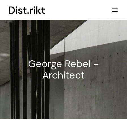
Ga
naar
de
inhoud
George Rebel -
Architect