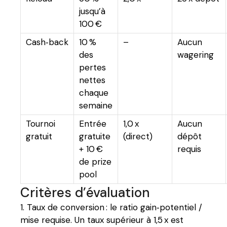
jusqu’à
100 €
Cash‑back
10 %
–
Aucun
des
wagering
pertes
nettes
chaque
semaine
Tournoi
Entrée
1,0 x
Aucun
gratuit
gratuite
(direct)
dépôt
+ 10 €
requis
de prize
pool
Critères d’évaluation
Taux de conversion : le ratio gain‑potentiel /
mise requise. Un taux supérieur à 1,5 x est