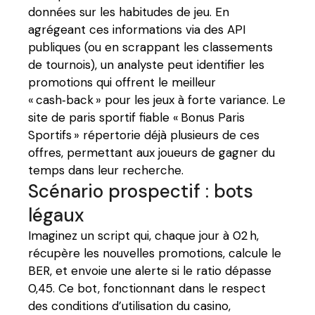
données sur les habitudes de jeu. En
agrégeant ces informations via des API
publiques (ou en scrappant les classements
de tournois), un analyste peut identifier les
promotions qui offrent le meilleur
« cash‑back » pour les jeux à forte variance. Le
site de paris sportif fiable « Bonus Paris
Sportifs » répertorie déjà plusieurs de ces
offres, permettant aux joueurs de gagner du
temps dans leur recherche.
Scénario prospectif : bots
légaux
Imaginez un script qui, chaque jour à 02 h,
récupère les nouvelles promotions, calcule le
BER, et envoie une alerte si le ratio dépasse
0,45. Ce bot, fonctionnant dans le respect
des conditions d’utilisation du casino,