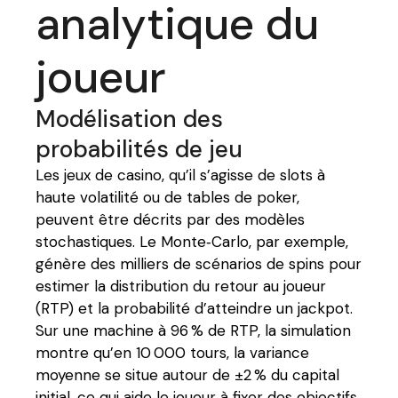
analytique du
joueur
Modélisation des
probabilités de jeu
Les jeux de casino, qu’il s’agisse de slots à
haute volatilité ou de tables de poker,
peuvent être décrits par des modèles
stochastiques. Le Monte‑Carlo, par exemple,
génère des milliers de scénarios de spins pour
estimer la distribution du retour au joueur
(RTP) et la probabilité d’atteindre un jackpot.
Sur une machine à 96 % de RTP, la simulation
montre qu’en 10 000 tours, la variance
moyenne se situe autour de ±2 % du capital
initial, ce qui aide le joueur à fixer des objectifs