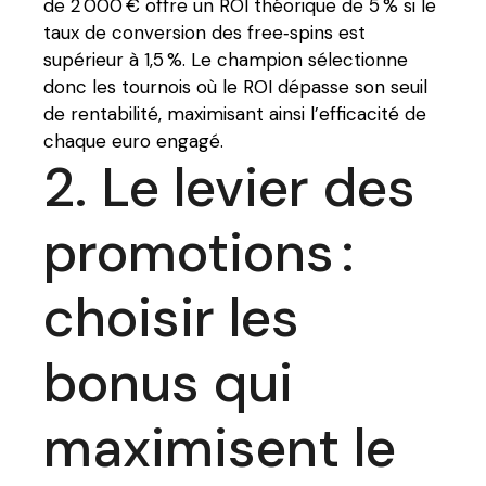
de 2 000 € offre un ROI théorique de 5 % si le
taux de conversion des free‑spins est
supérieur à 1,5 %. Le champion sélectionne
donc les tournois où le ROI dépasse son seuil
de rentabilité, maximisant ainsi l’efficacité de
chaque euro engagé.
2. Le levier des
promotions :
choisir les
bonus qui
maximisent le