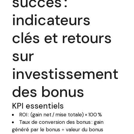
succès :
indicateurs
clés et retours
sur
investissement
des bonus
KPI essentiels
ROI : (gain net / mise totale) × 100 %
Taux de conversion des bonus : gain
généré par le bonus ÷ valeur du bonus