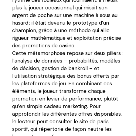
rythme des rouleaux qui tournaient. Il n’était
plus le joueur occasionnel qui misait son
argent de poche sur une machine à sous au
hasard ; il était devenu le prototype d’un
champion, grâce à une méthode qui allie
rigueur mathématique et exploitation précise
des promotions de casino.
Cette métamorphose repose sur deux piliers :
l’analyse de données – probabilités, modèles
de décision, gestion de bankroll – et
l’utilisation stratégique des bonus offerts par
les plateformes de jeu. En combinant ces
éléments, le joueur transforme chaque
promotion en levier de performance, plutôt
qu’en simple cadeau marketing. Pour
approfondir les différentes offres disponibles,
le lecteur peut consulter le
site de paris
sportif
, qui répertorie de façon neutre les