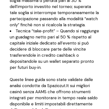
soglia massima d perdita pari al 30 %
dell’importo investito nel torneo; superata
tale soglia si interrompe temporaneamente la
partecipazione passando alla modalità “watch
only” finché non si ricalcola la strategia.
Tecnica “take‑profit” – Quando si raggiunge
un guadagno netto pari al 50 % rispetto al
capitale iniziale dedicato all’evento si può
decidere di bloccare parte delle vincite
trasferendole in credito cashback o
depositandole su un wallet separato pronto
per futuri buy‑in.
Queste linee guida sono state validate dalle
analisi condotte da Spaziozut.It sui migliori
casinò senza AAMS che offrono strumenti
integrati per monitorare in tempo reale saldo
disponibile e limiti impostabili direttamente