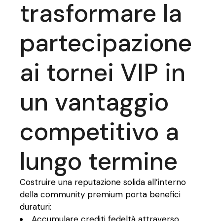
trasformare la
partecipazione
ai tornei VIP in
un vantaggio
competitivo a
lungo termine
Costruire una reputazione solida all’interno
della community premium porta benefici
duraturi:
Accumulare crediti fedeltà attraverso