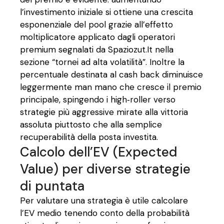
l’investimento iniziale si ottiene una crescita
esponenziale del pool grazie all’effetto
moltiplicatore applicato dagli operatori
premium segnalati da Spaziozut.It nella
sezione “tornei ad alta volatilità”. Inoltre la
percentuale destinata al cash back diminuisce
leggermente man mano che cresce il premio
principale, spingendo i high‑roller verso
strategie più aggressive mirate alla vittoria
assoluta piuttosto che alla semplice
recuperabilità della posta investita.
Calcolo dell’EV (Expected
Value) per diverse strategie
di puntata
Per valutare una strategia è utile calcolare
l’EV medio tenendo conto della probabilità