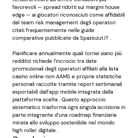
favorevoli — spread ridotti sui margini house
edge — ai giocatori riconosciuti come affidabili
dal team risk management degli operatori
citati frequentemente nelle guide
comparative pubblicate da Spaziozut.IT .
Pianificare annualmente quali tornei siano più
redditizi richiede l’incrocio tra date
promozionali degli operatori affiliati alla lista
casino online non AAMS e proprie statistiche
personali raccolte tramite report settimanali
esportabili dall’app mobile integrata dalla
piattaforma scelta . Questo approccio
sistematico trasforma ogni singola iscrizione in
parte integrante d’una roadmap finanziaria
mirata allo sviluppo sostenibile nel mondo
high roller digitale .