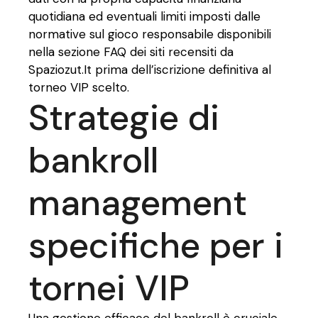
quotidiana ed eventuali limiti imposti dalle
normative sul gioco responsabile disponibili
nella sezione FAQ dei siti recensiti da
Spaziozut.It prima dell’iscrizione definitiva al
torneo VIP scelto.
Strategie di
bankroll
management
specifiche per i
tornei VIP
Una gestione efficace del bankroll è cruciale