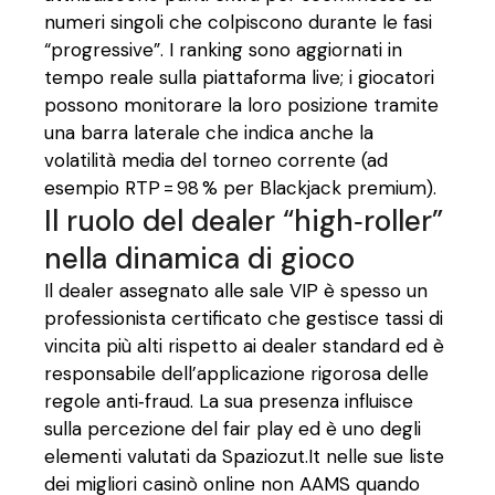
numeri singoli che colpiscono durante le fasi
“progressive”. I ranking sono aggiornati in
tempo reale sulla piattaforma live; i giocatori
possono monitorare la loro posizione tramite
una barra laterale che indica anche la
volatilità media del torneo corrente (ad
esempio RTP = 98 % per Blackjack premium).
Il ruolo del dealer “high‑roller”
nella dinamica di gioco
Il dealer assegnato alle sale VIP è spesso un
professionista certificato che gestisce tassi di
vincita più alti rispetto ai dealer standard ed è
responsabile dell’applicazione rigorosa delle
regole anti‑fraud. La sua presenza influisce
sulla percezione del fair play ed è uno degli
elementi valutati da Spaziozut.It nelle sue liste
dei migliori casinò online non AAMS quando