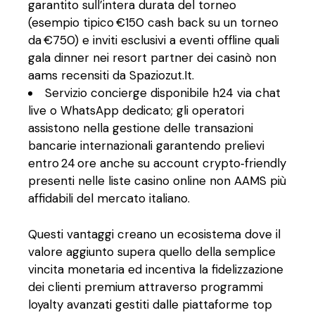
garantito sull’intera durata del torneo
(esempio tipico €150 cash back su un torneo
da €750) e inviti esclusivi a eventi offline quali
gala dinner nei resort partner dei casinò non
aams recensiti da Spaziozut.It.
Servizio concierge disponibile h24 via chat
live o WhatsApp dedicato; gli operatori
assistono nella gestione delle transazioni
bancarie internazionali garantendo prelievi
entro 24 ore anche su account crypto‑friendly
presenti nelle liste casino online non AAMS più
affidabili del mercato italiano.
Questi vantaggi creano un ecosistema dove il
valore aggiunto supera quello della semplice
vincita monetaria ed incentiva la fidelizzazione
dei clienti premium attraverso programmi
loyalty avanzati gestiti dalle piattaforme top