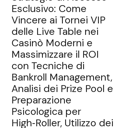
Esclusivo: Come
Vincere ai Tornei VIP
delle Live Table nei
Casinò Moderni e
Massimizzare il ROI
con Tecniche di
Bankroll Management,
Analisi dei Prize Pool e
Preparazione
Psicologica per
High‑Roller, Utilizzo dei