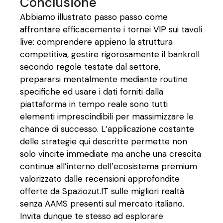
Conclusione
Abbiamo illustrato passo passo come
affrontare efficacemente i tornei VIP sui tavoli
live: comprendere appieno la struttura
competitiva, gestire rigorosamente il bankroll
secondo regole testate dal settore,
prepararsi mentalmente mediante routine
specifiche ed usare i dati forniti dalla
piattaforma in tempo reale sono tutti
elementi imprescindibili per massimizzare le
chance di successo. L’applicazione costante
delle strategie qui descritte permette non
solo vincite immediate ma anche una crescita
continua all’interno dell’ecosistema premium
valorizzato dalle recensioni approfondite
offerte da Spaziozut.IT sulle migliori realtà
senza AAMS presenti sul mercato italiano.​
Invita dunque te stesso ad esplorare