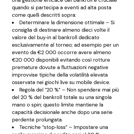
quando si partecipa a eventi ad alta posta
come quelli descritti sopra:
Determinare la dimensione ottimale – Si
consiglia di destinare almeno dieci volte il
valore del buy‑in al bankroll dedicato
esclusivamente al torneo; ad esempio per un
evento da €2 000 occorre avere almeno
€20 000 disponibili evitando così rotture
premature dovute a fluttuazioni negative
improvvise tipiche della volatilità elevata
osservata nei giochi live su mobile device.
Regola del “20 %” – Non spendere mai più
del 20 % del bankroll totale su una singola
mano o spin; questo limite mantiene la
capacità decisionale anche dopo una serie
perdente prolungata.
Tecniche “stop‑loss” – Impostare una