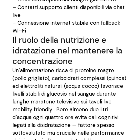
– Contatti supporto clienti disponibili via chat
live
– Connessione internet stabile con fallback
Wi–Fi
Il ruolo della nutrizione e
idratazione nel mantenere la
concentrazione
Un’alimentazione ricca di proteine magre
(pollo grigliato), carboidrati complessi (quinoa)
ed elettroliti naturali (acqua cocco) favorisce
livelli stabili di glucosio nel sangue durante
lunghe maratone televisive sui tavoli live
mobil­ity friendly . Bere almeno due litri
d’acqua ogni quattro ore evita cali cognitivi
legati alla disidratazione — fattore spesso
sottovalutato ma cruciale nelle performance