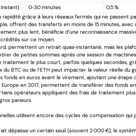
Instant)
0‑30 minutes
0,5 %
a rapidité grâce à leurs réseaux fermés qui ne passent 
mple, offrent des transferts en moins de 15 minutes, avec 
rement plus lent, bénéficie d’une reconnaissance massive 
 crédités sur ce moyen.
, permettent un retrait quasi‑instantané, mais les plaf
etirer de petites sommes après une session de machines à
traitement le plus court, parfois quelques secondes, grâ
rix du BTC ou de l’ETH peut impacter la valeur réelle du g
s fonds en euros avant le virement, ajoutant une étape 
en Europe en 2017, permettent de transférer des fonds e
certains opérateurs appliquent des frais de traitement plu
gros parieurs.
onnelles utilisent encore des cycles de compensation qui
retrait dépasse un certain seuil (souvent 2 000 €), le sys