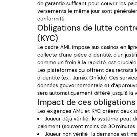
de garantie suffisant pour couvrir les pa
versements le même jour sont généraleme
conformité.
Obligations de lutte cont
(KYC)
Le cadre AML impose aux casinos en ligne
collecte d’une pièce d’identité, d’un just
comme un frein à la rapidité, est crucial
Les plateformes qui offrent des retraits
d’identité (ex. : Jumio, Onfido). Ces s
données gouvernementale et d’approuver 
sera automatiquement différé jusqu’à la va
Impact de ces obligations s
Les exigences AML et KYC créent deux scé
Joueur déjà vérifié : le système peut
paiement (souvent moins de 30 minutes p
Joueur non vérifié : la demande est mi