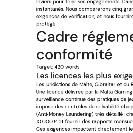
leviers pour tenir ses engagements. Dans
instantanés. Nous comparerons cinq grand
exigences de vérification, et nous fourn
protégé.
Cadre régleme
conformité
Target: 420 words
Les licences les plus exig
Les juridictions de Malte, Gibraltar et d
Une licence délivrée par la Malta Gaming 
surveillance continue des pratiques de jeu
impose des contrôles de solvabilité ch
(Anti‑Money Laundering) très détaillé : 
10 000 £ et fournir des rapports mensuel
Ces exigences impactent directement les 