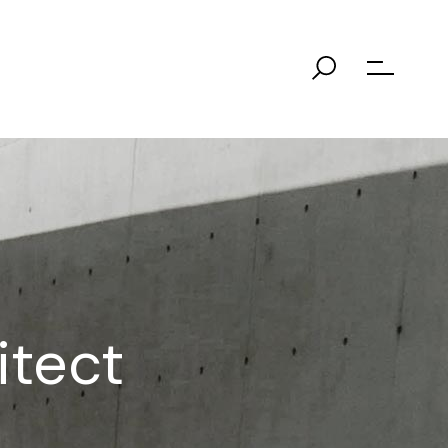
itect