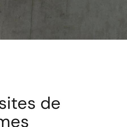
 sites de
rmes