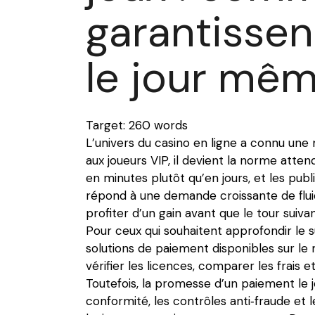
garantissen
le jour mê
Target: 260 words
L’univers du casino en ligne a connu une 
aux joueurs VIP, il devient la norme atten
en minutes plutôt qu’en jours, et les pu
répond à une demande croissante de flu
profiter d’un gain avant que le tour sui
Pour ceux qui souhaitent approfondir le su
solutions de paiement disponibles sur le 
vérifier les licences, comparer les frais et
Toutefois, la promesse d’un paiement le
conformité, les contrôles anti‑fraude et 