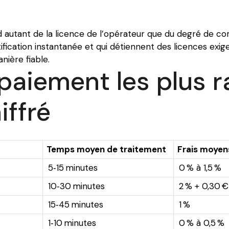
d autant de la licence de l’opérateur que du degré de com
ntification instantanée et qui détiennent des licences exi
ière fiable.
aiement les plus ra
iffré
Temps moyen de traitement
Frais moyen
5‑15 minutes
0 % à 1,5 %
10‑30 minutes
2 % + 0,30 €
15‑45 minutes
1 %
1‑10 minutes
0 % à 0,5 %