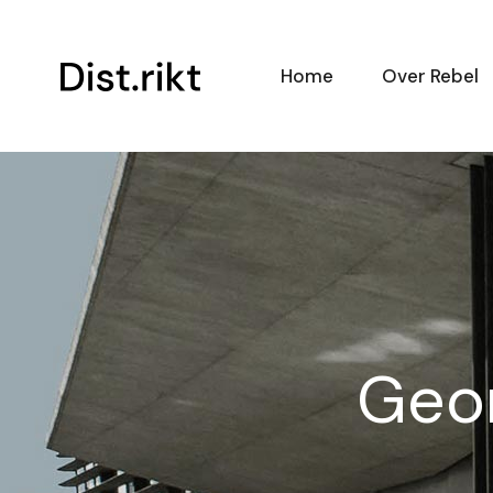
Ga
naar
de
inhoud
Home
Over Rebel
Geor