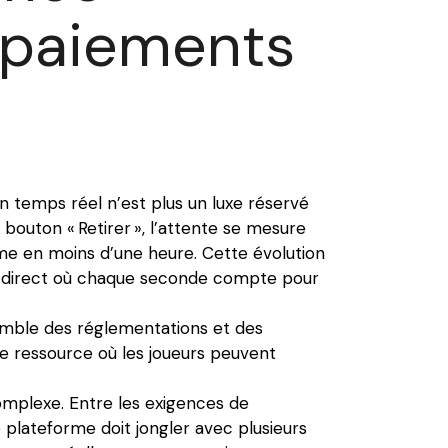
s paiements
en temps réel n’est plus un luxe réservé
e bouton « Retirer », l’attente se mesure
ême en moins d’une heure. Cette évolution
n direct où chaque seconde compte pour
mble des réglementations et des
une ressource où les joueurs peuvent
omplexe. Entre les exigences de
 plateforme doit jongler avec plusieurs