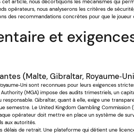
 cet article, nous décortiquons les mécanismes qui perm
s opérateurs, nous analyserons les critères de sécurité, 
irons des recommandations concrètes pour que le joueur 
ntaire et exigence
eantes (Malte, Gibraltar, Royaume‑Un
u Royaume‑Uni sont reconnues pour leurs exigences stricte
Authority (MGA) impose des audits trimestriels, un capit
 responsable. Gibraltar, quant à elle, exige une transparen
aque semestre. Le United Kingdom Gambling Commission (
chaque opérateur doit mettre en place un système de surv
s aux autorités.
délais de retrait. Une plateforme qui détient une licen