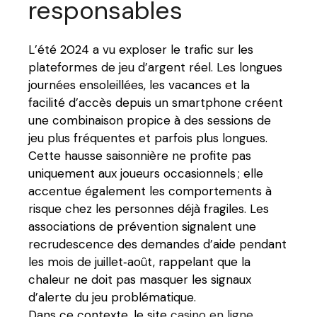
responsables
L’été 2024 a vu exploser le trafic sur les
plateformes de jeu d’argent réel. Les longues
journées ensoleillées, les vacances et la
facilité d’accès depuis un smartphone créent
une combinaison propice à des sessions de
jeu plus fréquentes et parfois plus longues.
Cette hausse saisonnière ne profite pas
uniquement aux joueurs occasionnels ; elle
accentue également les comportements à
risque chez les personnes déjà fragiles. Les
associations de prévention signalent une
recrudescence des demandes d’aide pendant
les mois de juillet‑août, rappelant que la
chaleur ne doit pas masquer les signaux
d’alerte du jeu problématique.
Dans ce contexte, le site
casino en ligne