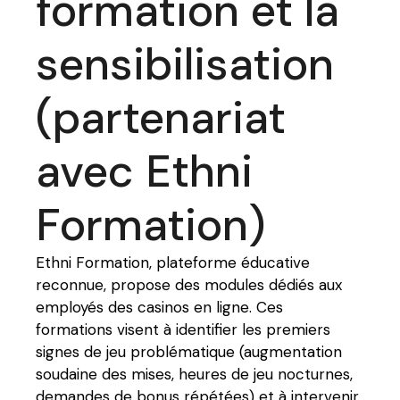
formation et la
sensibilisation
(partenariat
avec Ethni
Formation)
Ethni Formation, plateforme éducative
reconnue, propose des modules dédiés aux
employés des casinos en ligne. Ces
formations visent à identifier les premiers
signes de jeu problématique (augmentation
soudaine des mises, heures de jeu nocturnes,
demandes de bonus répétées) et à intervenir