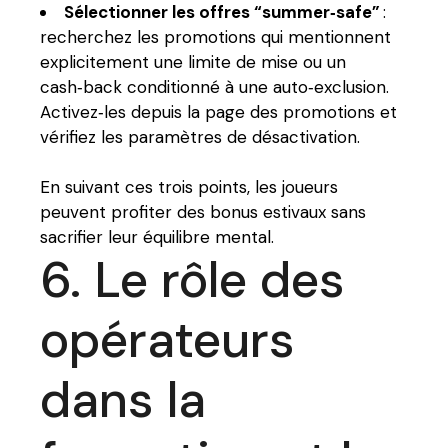
Sélectionner les offres “summer‑safe”
:
recherchez les promotions qui mentionnent
explicitement une limite de mise ou un
cash‑back conditionné à une auto‑exclusion.
Activez‑les depuis la page des promotions et
vérifiez les paramètres de désactivation.
En suivant ces trois points, les joueurs
peuvent profiter des bonus estivaux sans
sacrifier leur équilibre mental.
6. Le rôle des
opérateurs
dans la