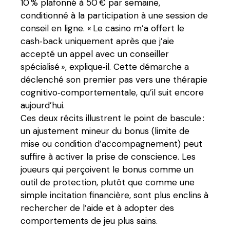
10 % plafonné à 50 € par semaine,
conditionné à la participation à une session de
conseil en ligne. « Le casino m’a offert le
cash‑back uniquement après que j’aie
accepté un appel avec un conseiller
spécialisé », explique‑il. Cette démarche a
déclenché son premier pas vers une thérapie
cognitivo‑comportementale, qu’il suit encore
aujourd’hui.
Ces deux récits illustrent le point de bascule :
un ajustement mineur du bonus (limite de
mise ou condition d’accompagnement) peut
suffire à activer la prise de conscience. Les
joueurs qui perçoivent le bonus comme un
outil de protection, plutôt que comme une
simple incitation financière, sont plus enclins à
rechercher de l’aide et à adopter des
comportements de jeu plus sains.