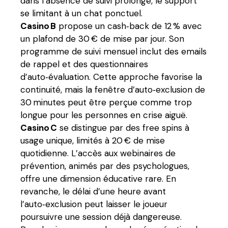
dans l’absence de suivi prolongé, le support
se limitant à un chat ponctuel.
Casino B
propose un cash‑back de 12 % avec
un plafond de 30 € de mise par jour. Son
programme de suivi mensuel inclut des emails
de rappel et des questionnaires
d’auto‑évaluation. Cette approche favorise la
continuité, mais la fenêtre d’auto‑exclusion de
30 minutes peut être perçue comme trop
longue pour les personnes en crise aiguë.
Casino C
se distingue par des free spins à
usage unique, limités à 20 € de mise
quotidienne. L’accès aux webinaires de
prévention, animés par des psychologues,
offre une dimension éducative rare. En
revanche, le délai d’une heure avant
l’auto‑exclusion peut laisser le joueur
poursuivre une session déjà dangereuse.