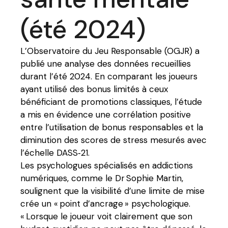
(été 2024)
L’Observatoire du Jeu Responsable (OGJR) a
publié une analyse des données recueillies
durant l’été 2024. En comparant les joueurs
ayant utilisé des bonus limités à ceux
bénéficiant de promotions classiques, l’étude
a mis en évidence une corrélation positive
entre l’utilisation de bonus responsables et la
diminution des scores de stress mesurés avec
l’échelle DASS‑21.
Les psychologues spécialisés en addictions
numériques, comme le Dr Sophie Martin,
soulignent que la visibilité d’une limite de mise
crée un « point d’ancrage » psychologique.
« Lorsque le joueur voit clairement que son