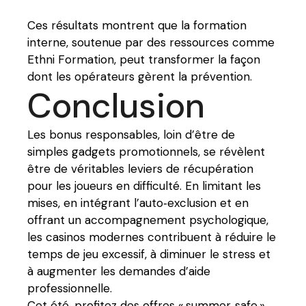
Ces résultats montrent que la formation
interne, soutenue par des ressources comme
Ethni Formation, peut transformer la façon
dont les opérateurs gèrent la prévention.
Conclusion
Les bonus responsables, loin d’être de
simples gadgets promotionnels, se révèlent
être de véritables leviers de récupération
pour les joueurs en difficulté. En limitant les
mises, en intégrant l’auto‑exclusion et en
offrant un accompagnement psychologique,
les casinos modernes contribuent à réduire le
temps de jeu excessif, à diminuer le stress et
à augmenter les demandes d’aide
professionnelle.
Cet été, profitez des offres « summer‑safe »