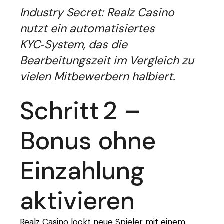
Industry Secret: Realz Casino
nutzt ein automatisiertes
KYC‑System, das die
Bearbeitungszeit im Vergleich zu
vielen Mitbewerbern halbiert.
Schritt 2 –
Bonus ohne
Einzahlung
aktivieren
Realz Casino lockt neue Spieler mit einem