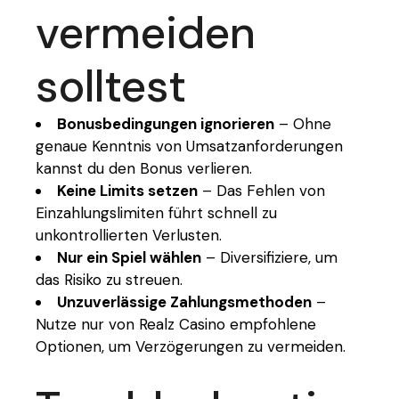
vermeiden
solltest
Bonusbedingungen ignorieren
– Ohne
genaue Kenntnis von Umsatzanforderungen
kannst du den Bonus verlieren.
Keine Limits setzen
– Das Fehlen von
Einzahlungslimiten führt schnell zu
unkontrollierten Verlusten.
Nur ein Spiel wählen
– Diversifiziere, um
das Risiko zu streuen.
Unzuverlässige Zahlungsmethoden
–
Nutze nur von Realz Casino empfohlene
Optionen, um Verzögerungen zu vermeiden.