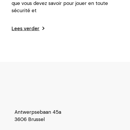
que vous devez savoir pour jouer en toute
sécurité et
Lees verder
Antwerpsebaan 45a
3606 Brussel