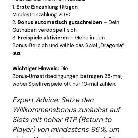
Erste Einzahlung tätigen
–
Mindesteinzahlung 20 €.
Bonus automatisch gutschreiben
– Dein
Guthaben verdoppelt sich.
Freispiele aktivieren
– Gehe in den
Bonus‑Bereich und wähle das Spiel „Dragonia“
aus.
Wichtiger Hinweis:
Die
Bonus‑Umsatzbedingungen betragen 35‑mal,
wobei Spielfreispiele oft nur 10‑mal zählen.
Expert Advice: Setze den
Willkommensbonus zunächst auf
Slots mit hoher RTP (Return to
Player) von mindestens 96 %, um