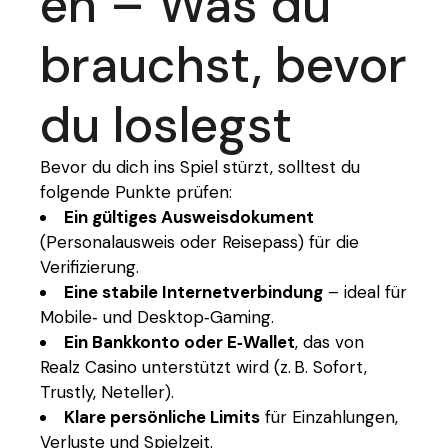
en – Was du
brauchst, bevor
du loslegst
Bevor du dich ins Spiel stürzt, solltest du
folgende Punkte prüfen:
Ein gültiges Ausweisdokument
(Personalausweis oder Reisepass) für die
Verifizierung.
Eine stabile Internetverbindung
– ideal für
Mobile‑ und Desktop‑Gaming.
Ein Bankkonto oder E‑Wallet
, das von
Realz Casino unterstützt wird (z. B. Sofort,
Trustly, Neteller).
Klare persönliche Limits
für Einzahlungen,
Verluste und Spielzeit.