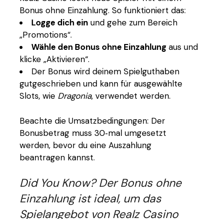
Bonus ohne Einzahlung. So funktioniert das:
Logge dich ein
und gehe zum Bereich
„Promotions“.
Wähle den Bonus ohne Einzahlung
aus und
klicke „Aktivieren“.
Der Bonus wird deinem Spielguthaben
gutgeschrieben und kann für ausgewählte
Slots, wie
Dragonia
, verwendet werden.
Beachte die Umsatzbedingungen: Der
Bonusbetrag muss 30‑mal umgesetzt
werden, bevor du eine Auszahlung
beantragen kannst.
Did You Know? Der Bonus ohne
Einzahlung ist ideal, um das
Spielangebot von Realz Casino