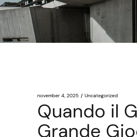
november 4, 2025
Uncategorized
Quando il G
Grande Gioc