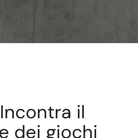
ncontra il
e dei giochi