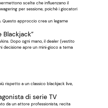
e permettono scelte che influenzano il
agering per sessione, poiché i giocatori
ita. Questo approccio crea un legame
e Blackjack”
kins. Dopo ogni mano, il dealer (vestito
ni decisione apre un mini‑gioco a tema
iù rispetto a un classico blackjack live,
agonista di serie TV
tato da un attore professionista, recita