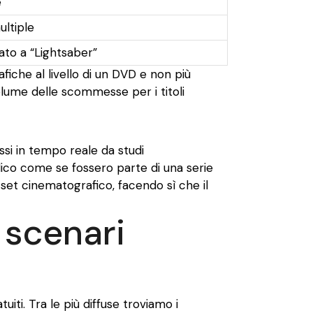
e
ultiple
ato a “Lightsaber”
iche al livello di un DVD e non più
volume delle scommesse per i titoli
essi in tempo reale da studi
lico come se fossero parte di una serie
n set cinematografico, facendo sì che il
 scenari
uiti. Tra le più diffuse troviamo i