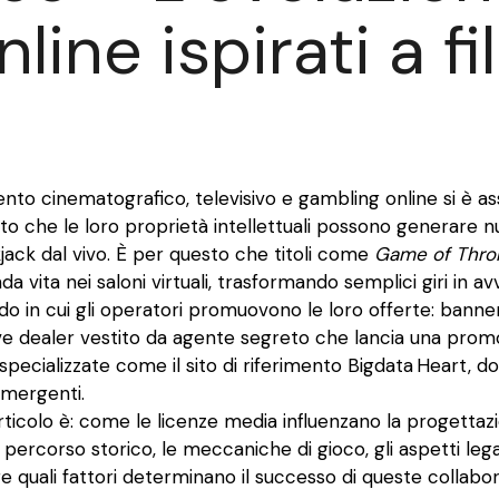
line ispirati a fi
ento cinematografico, televisivo e gambling online si è asso
rto che le loro proprietà intellettuali possono generare 
kjack dal vivo. È per questo che titoli come
Game of Thro
 vita nei saloni virtuali, trasformando semplici giri in a
o in cui gli operatori promuovono le loro offerte: banne
ve dealer vestito da agente segreto che lancia una promo
specializzate come il sito di riferimento Bigdata Heart, d
emergenti.
colo è: come le licenze media influenzano la progettazion
 percorso storico, le meccaniche di gioco, gli aspetti lega
e quali fattori determinano il successo di queste collabor