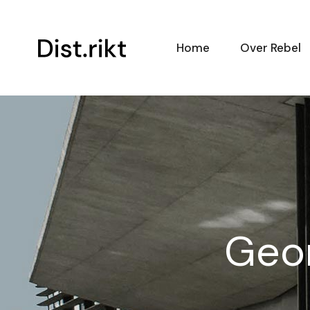
Ga
naar
de
inhoud
Home
Over Rebel
Geor