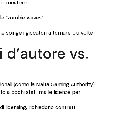
che mostrano:
lle “zombie waves”.
he spinge i giocatori a tornare più volte
ti d’autore vs.
ionali (come la Malta Gaming Authority)
ato a pochi stati, ma le licenze per
 di licensing, richiedono contratti