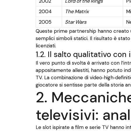
2002
Lord of the Rings
P
2004
The Matrix
M
2005
Star Wars
N
Queste prime partnership hanno creato un 
semplici simboli statici. Il risultato è s
licenziati.
1.2. Il salto qualitativo con
Il vero punto di svolta è arrivato con l’in
appositamente allestiti, hanno potuto ind
TV. La combinazione di video‑high‑definiti
giocatore si sentisse parte della storia 
2. Meccaniche 
televisivi: an
Le slot ispirate a film e serie TV hanno in