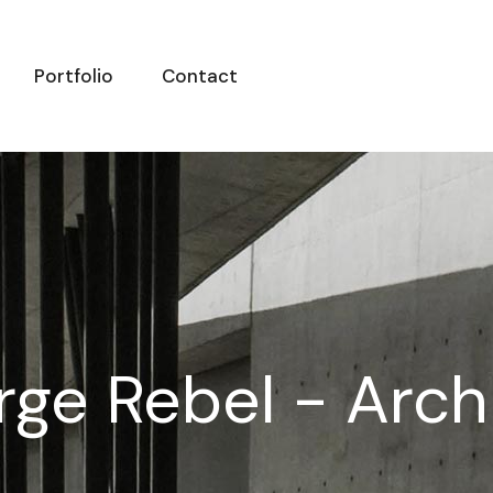
Portfolio
Contact
ge Rebel - Arch