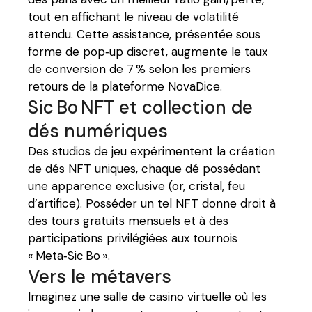
tout en affichant le niveau de volatilité
attendu. Cette assistance, présentée sous
forme de pop‑up discret, augmente le taux
de conversion de 7 % selon les premiers
retours de la plateforme NovaDice.
Sic Bo NFT et collection de
dés numériques
Des studios de jeu expérimentent la création
de dés NFT uniques, chaque dé possédant
une apparence exclusive (or, cristal, feu
d’artifice). Posséder un tel NFT donne droit à
des tours gratuits mensuels et à des
participations privilégiées aux tournois
« Meta‑Sic Bo ».
Vers le métavers
Imaginez une salle de casino virtuelle où les