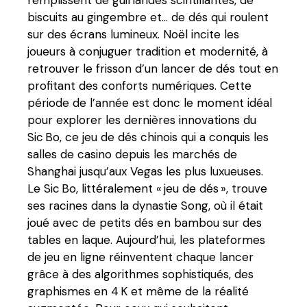
remplissent de guirlandes scintillantes, de
biscuits au gingembre et… de dés qui roulent
sur des écrans lumineux. Noël incite les
joueurs à conjuguer tradition et modernité, à
retrouver le frisson d’un lancer de dés tout en
profitant des conforts numériques. Cette
période de l’année est donc le moment idéal
pour explorer les dernières innovations du
Sic Bo, ce jeu de dés chinois qui a conquis les
salles de casino depuis les marchés de
Shanghai jusqu’aux Vegas les plus luxueuses.
Le Sic Bo, littéralement « jeu de dés », trouve
ses racines dans la dynastie Song, où il était
joué avec de petits dés en bambou sur des
tables en laque. Aujourd’hui, les plateformes
de jeu en ligne réinventent chaque lancer
grâce à des algorithmes sophistiqués, des
graphismes en 4 K et même de la réalité