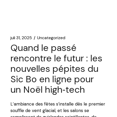
juli 31, 2025
Uncategorized
Quand le passé
rencontre le futur : les
nouvelles pépites du
Sic Bo en ligne pour
un Noël high‑tech
L’ambiance des fêtes s’installe dès le premier
souffle de vent glacial, et les salons se