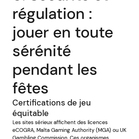
régulation :
jouer en toute
sérénité
pendant les
fêtes
Certifications de jeu
équitable
Les sites sérieux affichent des licences
eCOGRA, Malta Gaming Authority (MGA) ou UK
Gambling Commission. Ces organismes