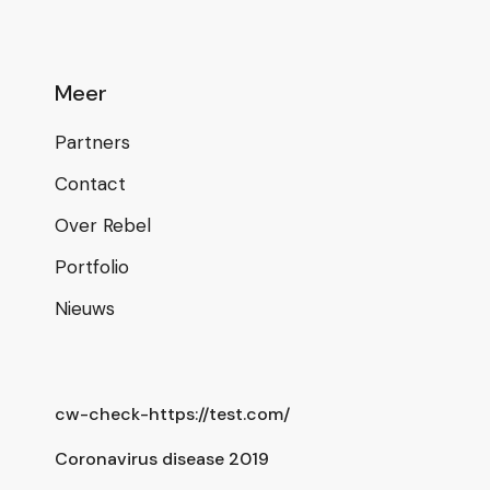
Meer
Partners
Contact
Over Rebel
Portfolio
Nieuws
cw-check-https://test.com/
Coronavirus disease 2019