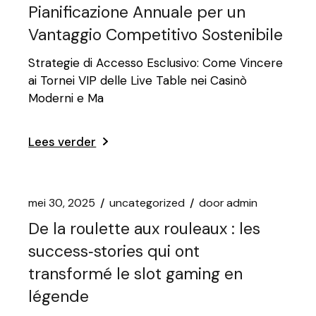
Pianificazione Annuale per un
Vantaggio Competitivo Sostenibile
Strategie di Accesso Esclusivo: Come Vincere
ai Tornei VIP delle Live Table nei Casinò
Moderni e Ma
Lees verder
mei 30, 2025
uncategorized
door
admin
De la roulette aux rouleaux : les
success‑stories qui ont
transformé le slot gaming en
légende