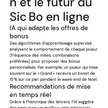
n et le futur du
Sic Bo en ligne
IA qui adapte les offres de
bonus
Des algorithmes d’apprentissage supervisé
analysent le comportement de chaque joueur
(fréquence des mises, combinaisons
préférées) pour proposer des bonus
personnalisés. Par exemple, un joueur qui mise
souvent sur le « Grand » recevra un boost de
15 % sur ce pari pendant le week‑end de Noël.
Recommandations de mise
en temps réel
Grâce à l’historique des lancers, l’IA suggère
des paris avec un meilleur ratio gain/perte,