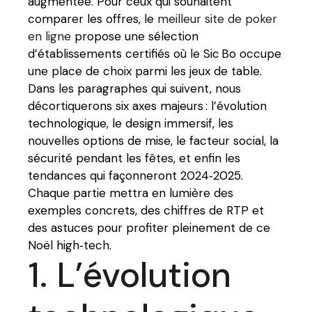
augmentée. Pour ceux qui souhaitent
comparer les offres, le
meilleur site de poker
en ligne
propose une sélection
d’établissements certifiés où le Sic Bo occupe
une place de choix parmi les jeux de table.
Dans les paragraphes qui suivent, nous
décortiquerons six axes majeurs : l’évolution
technologique, le design immersif, les
nouvelles options de mise, le facteur social, la
sécurité pendant les fêtes, et enfin les
tendances qui façonneront 2024‑2025.
Chaque partie mettra en lumière des
exemples concrets, des chiffres de RTP et
des astuces pour profiter pleinement de ce
Noël high‑tech.
1. L’évolution