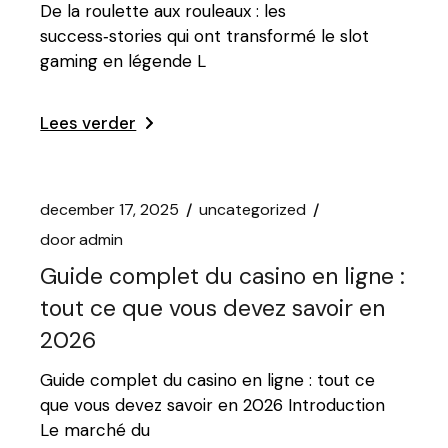
De la roulette aux rouleaux : les
success‑stories qui ont transformé le slot
gaming en légende L
Lees verder
december 17, 2025
uncategorized
door
admin
Guide complet du casino en ligne :
tout ce que vous devez savoir en
2026
Guide complet du casino en ligne : tout ce
que vous devez savoir en 2026 Introduction
Le marché du