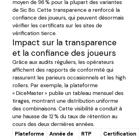
moyen de 96 % pour la plupart des variantes
de Sic Bo. Cette transparence a renforcé la
confiance des joueurs, qui peuvent désormais
vérifier les certificats sur les sites de
vérification tierce.
Impact sur la transparence
et la confiance des joueurs
Grâce aux audits réguliers, les opérateurs
affichent des rapports de conformité qui
rassurent les parieurs occasionnels et les high
rollers. Par exemple, la plateforme
« DiceMaster » publie un tableau mensuel des
tirages, montrant une distribution uniforme
des combinaisons. Cette visibilité a conduit à
une hausse de 12 % du taux de rétention au
cours des deux dernières années.
Plateforme
Année de
RTP
Certification