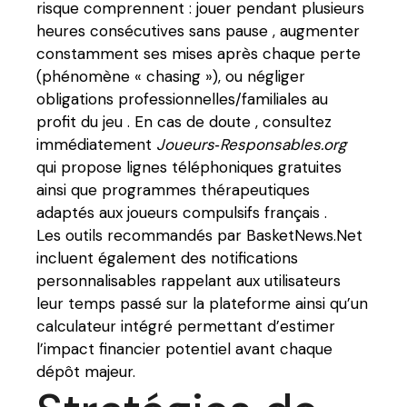
risque comprennent : jouer pendant plusieurs
heures consécutives sans pause , augmenter
constamment ses mises après chaque perte
(phénomène « chasing »), ou négliger
obligations professionnelles/familiales au
profit du jeu . En cas de doute , consultez
immédiatement
Joueurs‑Responsables.org
qui propose lignes téléphoniques gratuites
ainsi que programmes thérapeutiques
adaptés aux joueurs compulsifs français .
Les outils recommandés par BasketNews.Net
incluent également des notifications
personnalisables rappelant aux utilisateurs
leur temps passé sur la plateforme ainsi qu’un
calculateur intégré permettant d’estimer
l’impact financier potentiel avant chaque
dépôt majeur.