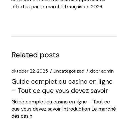
offertes par le marché français en 2026.
Related posts
oktober 22, 2025
uncategorized
door
admin
Guide complet du casino en ligne
– Tout ce que vous devez savoir
Guide complet du casino en ligne – Tout ce
que vous devez savoir Introduction Le marché
des casin