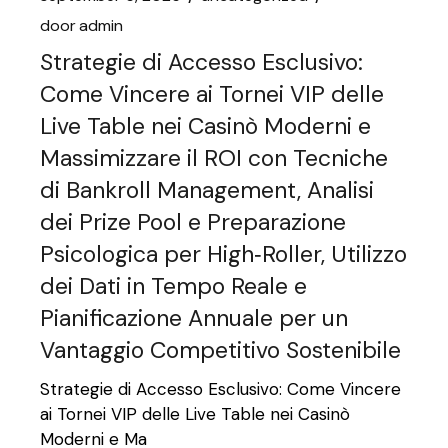
door
admin
Strategie di Accesso Esclusivo:
Come Vincere ai Tornei VIP delle
Live Table nei Casinò Moderni e
Massimizzare il ROI con Tecniche
di Bankroll Management, Analisi
dei Prize Pool e Preparazione
Psicologica per High‑Roller, Utilizzo
dei Dati in Tempo Reale e
Pianificazione Annuale per un
Vantaggio Competitivo Sostenibile
Strategie di Accesso Esclusivo: Come Vincere
ai Tornei VIP delle Live Table nei Casinò
Moderni e Ma