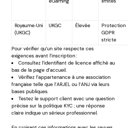
eGaming
limités
Royaume‑Uni
UKGC
Élevée
Protection
(UKGC)
GDPR
stricte
Pour vérifier qu’un site respecte ces
exigences avant l’inscription :
Consultez l’identifiant de licence affiché au
bas de la page d’accueil.
Vérifiez l’appartenance à une association
française telle que l’ARJEL ou l’ANJ via leurs
bases publiques.
Testez le support client avec une question
précise sur la politique KYC ; une réponse
claire indique un sérieux professionnel.
En croisant ces informations avec les revues