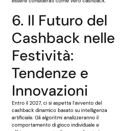
essere considerati come vero cashback.
6. Il Futuro del
Cashback nelle
Festività:
Tendenze e
Innovazioni
Entro il 2027, ci si aspetta l’avvento del
cashback dinamico basato su intelligenza
artificiale. Gli algoritmi analizzeranno il
comportamento di gioco individuale e