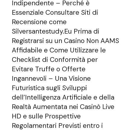
Indipendente – Perché è
Essenziale Consultare Siti di
Recensione come
Silversantestudy.Eu Prima di
Registrarsi su un Casino Non AAMS
Affidabile e Come Utilizzare le
Checklist di Conformità per
Evitare Truffe o Offerte
Ingannevoli – Una Visione
Futuristica sugli Sviluppi
dell’Intelligenza Artificiale e della
Realtà Aumentata nei Casinò Live
HD e sulle Prospettive
Regolamentari Previsti entro i