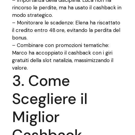
– Importanza della disciplina: Luca non ha
rincorso le perdite, ma ha usato il cashback in
modo strategico.
– Monitorare le scadenze: Elena ha riscattato
il credito entro 48 ore, evitando la perdita del
bonus.
– Combinare con promozioni tematiche:
Marco ha accoppiato il cashback con i giri
gratuiti della slot natalizia, massimizzando il
valore.
3. Come
Scegliere il
Miglior