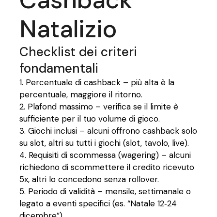
Cashback
Natalizio
Checklist dei criteri
fondamentali
Percentuale di cashback – più alta è la
percentuale, maggiore il ritorno.
Plafond massimo – verifica se il limite è
sufficiente per il tuo volume di gioco.
Giochi inclusi – alcuni offrono cashback solo
su slot, altri su tutti i giochi (slot, tavolo, live).
Requisiti di scommessa (wagering) – alcuni
richiedono di scommettere il credito ricevuto
5x, altri lo concedono senza rollover.
Periodo di validità – mensile, settimanale o
legato a eventi specifici (es. “Natale 12‑24
dicembre”).