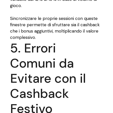
gioco.
Sincronizzare le proprie sessioni con queste
finestre permette di sfruttare sia il cashback
che i bonus aggiuntivi, moltiplicando il valore
complessivo.
5. Errori
Comuni da
Evitare con il
Cashback
Festivo