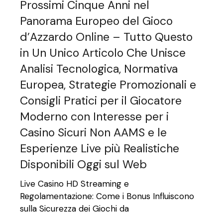
Prossimi Cinque Anni nel
Panorama Europeo del Gioco
d’Azzardo Online – Tutto Questo
in Un Unico Articolo Che Unisce
Analisi Tecnologica, Normativa
Europea, Strategie Promozionali e
Consigli Pratici per il Giocatore
Moderno con Interesse per i
Casino Sicuri Non AAMS e le
Esperienze Live più Realistiche
Disponibili Oggi sul Web
Live Casino HD Streaming e
Regolamentazione: Come i Bonus Influiscono
sulla Sicurezza dei Giochi da