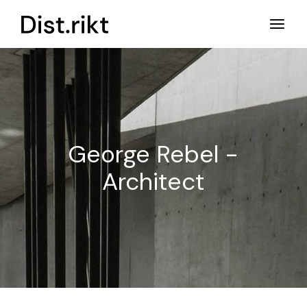
Ga
naar
de
inhoud
George Rebel -
Architect