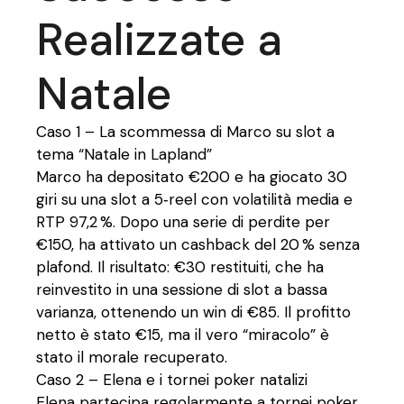
Realizzate a
Natale
Caso 1 – La scommessa di Marco su slot a
tema “Natale in Lapland”
Marco ha depositato €200 e ha giocato 30
giri su una slot a 5‑reel con volatilità media e
RTP 97,2 %. Dopo una serie di perdite per
€150, ha attivato un cashback del 20 % senza
plafond. Il risultato: €30 restituiti, che ha
reinvestito in una sessione di slot a bassa
varianza, ottenendo un win di €85. Il profitto
netto è stato €15, ma il vero “miracolo” è
stato il morale recuperato.
Caso 2 – Elena e i tornei poker natalizi
Elena partecipa regolarmente a tornei poker