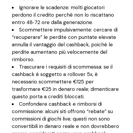
Ignorare le scadenze: molti giocatori
perdono il credito perché non lo riscattano
entro 48‑72 ore dalla generazione.
Scommettere impulsivamente: cercare di
“recuperare” le perdite con puntate elevate
annulla il vantaggio del cashback, poiché le
perdite aumentano più velocemente del
rimborso.
Trascurare i requisiti di scommessa: se il
cashback è soggetto a rollover 5x, è
necessario scommettere €125 per
trasformare €25 in denaro reale; dimenticare
questo porta a crediti bloccati.
Confondere cashback e rimborsi di
commissione: alcuni siti offrono “rebate” su
commissioni di giochi live; questi non sono
convertibili in denaro reale e non dovrebbero