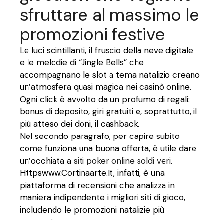
sfruttare al massimo le
promozioni festive
Le luci scintillanti, il fruscio della neve digitale
e le melodie di “Jingle Bells” che
accompagnano le slot a tema natalizio creano
un’atmosfera quasi magica nei casinò online.
Ogni click è avvolto da un profumo di regali:
bonus di deposito, giri gratuiti e, soprattutto, il
più atteso dei doni, il cashback.
Nel secondo paragrafo, per capire subito
come funziona una buona offerta, è utile dare
un’occhiata a
siti poker online soldi veri
.
Httpswww.Cortinaarte.It, infatti, è una
piattaforma di recensioni che analizza in
maniera indipendente i migliori siti di gioco,
includendo le promozioni natalizie più