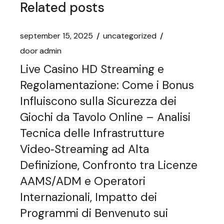
Related posts
september 15, 2025
uncategorized
door
admin
Live Casino HD Streaming e
Regolamentazione: Come i Bonus
Influiscono sulla Sicurezza dei
Giochi da Tavolo Online – Analisi
Tecnica delle Infrastrutture
Video‑Streaming ad Alta
Definizione, Confronto tra Licenze
AAMS/ADM e Operatori
Internazionali, Impatto dei
Programmi di Benvenuto sui