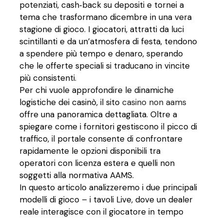
potenziati, cash‑back su depositi e tornei a
tema che trasformano dicembre in una vera
stagione di gioco. I giocatori, attratti da luci
scintillanti e da un’atmosfera di festa, tendono
a spendere più tempo e denaro, sperando
che le offerte speciali si traducano in vincite
più consistenti.
Per chi vuole approfondire le dinamiche
logistiche dei casinò, il sito
casino non aams
offre una panoramica dettagliata. Oltre a
spiegare come i fornitori gestiscono il picco di
traffico, il portale consente di confrontare
rapidamente le opzioni disponibili tra
operatori con licenza estera e quelli non
soggetti alla normativa AAMS.
In questo articolo analizzeremo i due principali
modelli di gioco – i tavoli Live, dove un dealer
reale interagisce con il giocatore in tempo