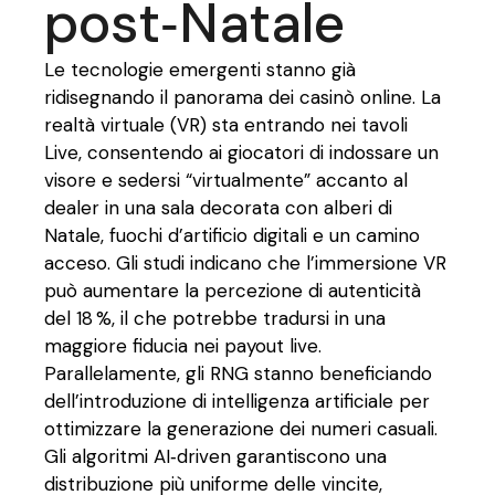
post‑Natale
Le tecnologie emergenti stanno già
ridisegnando il panorama dei casinò online. La
realtà virtuale (VR) sta entrando nei tavoli
Live, consentendo ai giocatori di indossare un
visore e sedersi “virtualmente” accanto al
dealer in una sala decorata con alberi di
Natale, fuochi d’artificio digitali e un camino
acceso. Gli studi indicano che l’immersione VR
può aumentare la percezione di autenticità
del 18 %, il che potrebbe tradursi in una
maggiore fiducia nei payout live.
Parallelamente, gli RNG stanno beneficiando
dell’introduzione di intelligenza artificiale per
ottimizzare la generazione dei numeri casuali.
Gli algoritmi AI‑driven garantiscono una
distribuzione più uniforme delle vincite,