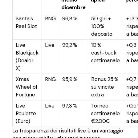
dicembre
Santa’s
RNG
96,8 %
50 giri +
+1,3 
Reel Slot
100%
risp
deposito
a ba
Live
Live
99,2 %
10 %
+0,8
Blackjack
cash‑back
risp
(Dealer
settimanale
a ba
X)
Xmas
RNG
95,9 %
Bonus 25 %
+0,7
Wheel of
su vincite
risp
Fortune
extra
a ba
Live
Live
97,3 %
Torneo
+0,5
Roulette
settimanale
risp
(Euro)
€2.000
a ba
La trasparenza dei risultati live è un vantaggio