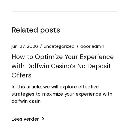
Related posts
juni 27, 2026
uncategorized
door
admin
How to Optimize Your Experience
with Dolfwin Casino’s No Deposit
Offers
In this article, we will explore effective
strategies to maximize your experience with
dolfwin casin
Lees verder