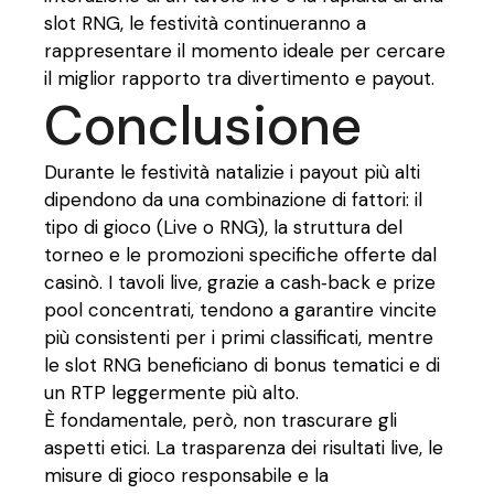
slot RNG, le festività continueranno a
rappresentare il momento ideale per cercare
il miglior rapporto tra divertimento e payout.
Conclusione
Durante le festività natalizie i payout più alti
dipendono da una combinazione di fattori: il
tipo di gioco (Live o RNG), la struttura del
torneo e le promozioni specifiche offerte dal
casinò. I tavoli live, grazie a cash‑back e prize
pool concentrati, tendono a garantire vincite
più consistenti per i primi classificati, mentre
le slot RNG beneficiano di bonus tematici e di
un RTP leggermente più alto.
È fondamentale, però, non trascurare gli
aspetti etici. La trasparenza dei risultati live, le
misure di gioco responsabile e la