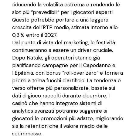
riducendo la volatilità estrema e rendendo le
slot più “prevedibili” per i giocatori esperti.
Questo potrebbe portare a una leggera
crescita dell’RTP medio, stimata intorno allo
0,3 % entro il 2027.
Dal punto di vista del marketing, le festività
continueranno a essere un driver cruciale.
Dopo Natale, gli operatori stanno già
pianificando campagne per il Capodanno e
l’Epifania, con bonus “roll‑over zero” e tornei a
premi a tema fuochi d’artificio. La tendenza è
verso offerte più personalizzate, basate sui
dati di gioco raccolti durante dicembre. I
casinò che hanno integrato sistemi di
analytics avanzati potranno suggerire ai
giocatori le promozioni più adatte, migliorando
sia la retention che il valore medio delle
scommesse.