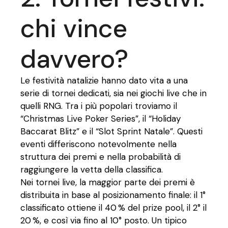
chi vince
davvero?
Le festività natalizie hanno dato vita a una
serie di tornei dedicati, sia nei giochi live che in
quelli RNG. Tra i più popolari troviamo il
“Christmas Live Poker Series”, il “Holiday
Baccarat Blitz” e il “Slot Sprint Natale”. Questi
eventi differiscono notevolmente nella
struttura dei premi e nella probabilità di
raggiungere la vetta della classifica.
Nei tornei live, la maggior parte dei premi è
distribuita in base al posizionamento finale: il 1°
classificato ottiene il 40 % del prize pool, il 2° il
20 %, e così via fino al 10° posto. Un tipico