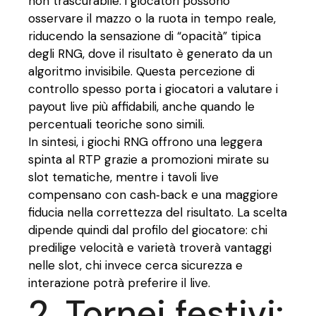
non trascurabile: i giocatori possono
osservare il mazzo o la ruota in tempo reale,
riducendo la sensazione di “opacità” tipica
degli RNG, dove il risultato è generato da un
algoritmo invisibile. Questa percezione di
controllo spesso porta i giocatori a valutare i
payout live più affidabili, anche quando le
percentuali teoriche sono simili.
In sintesi, i giochi RNG offrono una leggera
spinta al RTP grazie a promozioni mirate su
slot tematiche, mentre i tavoli live
compensano con cash‑back e una maggiore
fiducia nella correttezza del risultato. La scelta
dipende quindi dal profilo del giocatore: chi
predilige velocità e varietà troverà vantaggi
nelle slot, chi invece cerca sicurezza e
interazione potrà preferire il live.
2. Tornei festivi: