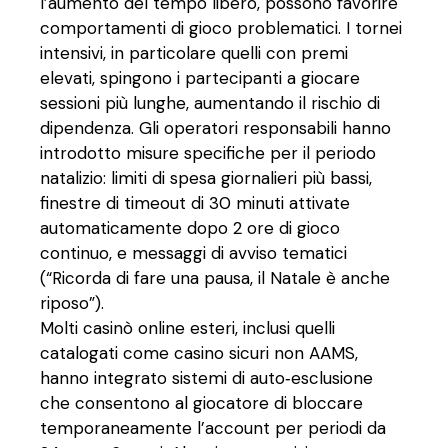
l’aumento del tempo libero, possono favorire
comportamenti di gioco problematici. I tornei
intensivi, in particolare quelli con premi
elevati, spingono i partecipanti a giocare
sessioni più lunghe, aumentando il rischio di
dipendenza. Gli operatori responsabili hanno
introdotto misure specifiche per il periodo
natalizio: limiti di spesa giornalieri più bassi,
finestre di timeout di 30 minuti attivate
automaticamente dopo 2 ore di gioco
continuo, e messaggi di avviso tematici
(“Ricorda di fare una pausa, il Natale è anche
riposo”).
Molti casinò online esteri, inclusi quelli
catalogati come casino sicuri non AAMS,
hanno integrato sistemi di auto‑esclusione
che consentono al giocatore di bloccare
temporaneamente l’account per periodi da