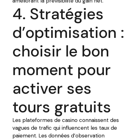
améliorant la prévisibilité du gain net.
4. Stratégies
d’optimisation :
choisir le bon
moment pour
activer ses
tours gratuits
Les plateformes de casino connaissent des
vagues de trafic qui influencent les taux de
paiement. Les données d’observation