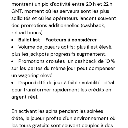
montrent un pic d’activité entre 20 h et 22 h
GMT, moment où les serveurs sont les plus
sollicités et où les opérateurs lancent souvent
des promotions additionnelles (cashback,
reload bonus).
Bullet list – Facteurs à considérer
Volume de joueurs actifs : plus il est élevé,
plus les jackpots progressifs augmentent.
Promotions croisées : un cashback de 10 %
sur les pertes du même jour peut compenser
un wagering élevé.
Disponibilité de jeux à faible volatilité : idéal
pour transformer rapidement les crédits en
argent réel.
En activant les spins pendant les soirées
d’été, le joueur profite d’un environnement où
les tours gratuits sont souvent couplés à des