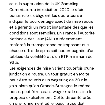
sous la supervision de la UK Gambling
Commission, a introduit en 2020 le « fair
bonus rule », obligeant les opérateurs à
indiquer le pourcentage exact de mise requis
et à garantir un retrait instantané dès que les
conditions sont remplies. En France, l’Autorité
Nationale des Jeux (ANJ) a récemment
renforcé la transparence en imposant que
chaque offre de spins soit accompagnée d’un
tableau de volatilité et d’un RTP minimum de
96 %.
Les exigences de mise varient toutefois d’une
juridiction à l’autre. Un tour gratuit en Malte
peut être soumis à un wagering de 30 x le
gain, alors qu’en Grande‑Bretagne le même
bonus peut être « sans wager » si le casino le
propose explicitement. Cette disparité crée
un environnement où le joueur avisé doit