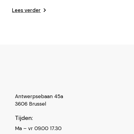
Lees verder
Antwerpsebaan 45a
3606 Brussel
Tijden:
Ma – vr 09.00 17.30