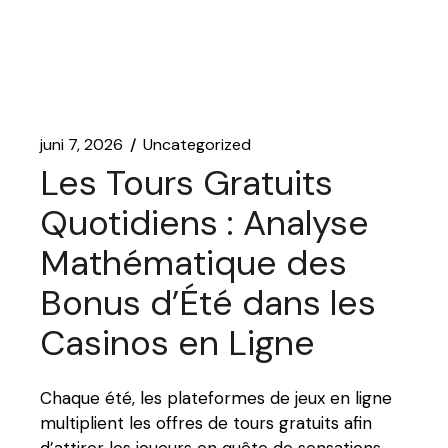
juni 7, 2026
Uncategorized
Les Tours Gratuits
Quotidiens : Analyse
Mathématique des
Bonus d’Été dans les
Casinos en Ligne
Chaque été, les plateformes de jeux en ligne
multiplient les offres de tours gratuits afin