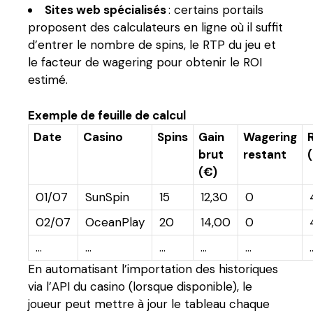
Sites web spécialisés
: certains portails
proposent des calculateurs en ligne où il suffit
d’entrer le nombre de spins, le RTP du jeu et
le facteur de wagering pour obtenir le ROI
estimé.
Exemple de feuille de calcul
Date
Casino
Spins
Gain
Wagering
brut
restant
(€)
01/07
SunSpin
15
12,30
0
02/07
OceanPlay
20
14,00
0
…
…
…
…
…
En automatisant l’importation des historiques
via l’API du casino (lorsque disponible), le
joueur peut mettre à jour le tableau chaque