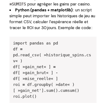
pour agréger les gains par casino.
=SUMIFS
Python (pandas + matplotlib)
: un script
simple peut importer les historiques de jeu au
format CSV, calculer l’espérance réelle et
tracer le ROI sur 30 jours. Exemple de code :
import pandas as pd

df = 
pd.read_csv( »historique_spins.cs
v« )

df[ »gain_net« ] = 
df[ »gain_brut« ] - 
df[ »mise_reelle« ]

roi = df.groupby( »date« )
[ »gain_net'].sum().cumsum()
