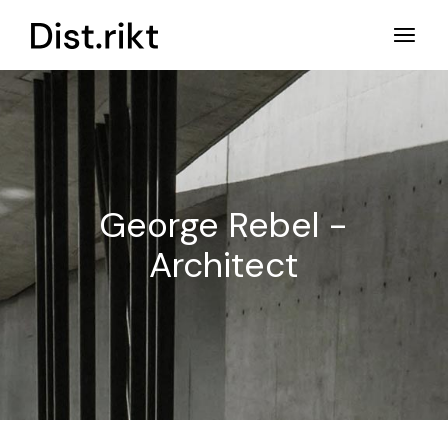
Ga
naar
de
inhoud
George Rebel -
Architect