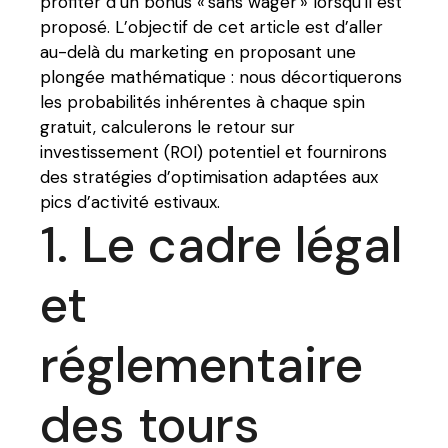
profiter d’un bonus « sans wager » lorsqu’il est
proposé. L’objectif de cet article est d’aller
au-delà du marketing en proposant une
plongée mathématique : nous décortiquerons
les probabilités inhérentes à chaque spin
gratuit, calculerons le retour sur
investissement (ROI) potentiel et fournirons
des stratégies d’optimisation adaptées aux
pics d’activité estivaux.
1. Le cadre légal
et
réglementaire
des tours