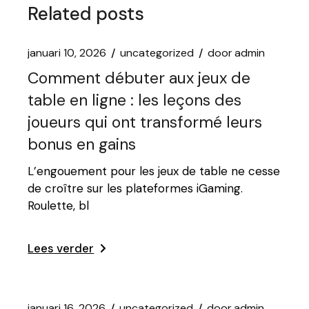
Related posts
januari 10, 2026
uncategorized
door
admin
Comment débuter aux jeux de
table en ligne : les leçons des
joueurs qui ont transformé leurs
bonus en gains
L’engouement pour les jeux de table ne cesse
de croître sur les plateformes iGaming.
Roulette, bl
Lees verder
januari 16, 2026
uncategorized
door
admin