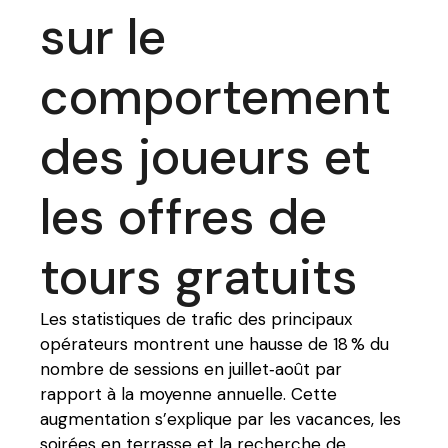
sur le
comportement
des joueurs et
les offres de
tours gratuits
Les statistiques de trafic des principaux
opérateurs montrent une hausse de 18 % du
nombre de sessions en juillet‑août par
rapport à la moyenne annuelle. Cette
augmentation s’explique par les vacances, les
soirées en terrasse et la recherche de