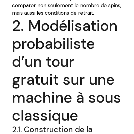
comparer non seulement le nombre de spins,
mais aussi les conditions de retrait.
2. Modélisation
probabiliste
d’un tour
gratuit sur une
machine à sous
classique
2.1. Construction de la