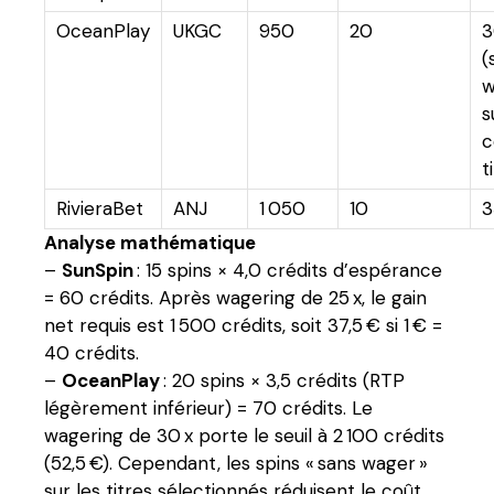
OceanPlay
UKGC
950
20
3
(
w
s
c
t
RivieraBet
ANJ
1 050
10
3
Analyse mathématique
–
SunSpin
: 15 spins × 4,0 crédits d’espérance
= 60 crédits. Après wagering de 25 x, le gain
net requis est 1 500 crédits, soit 37,5 € si 1 € =
40 crédits.
–
OceanPlay
: 20 spins × 3,5 crédits (RTP
légèrement inférieur) = 70 crédits. Le
wagering de 30 x porte le seuil à 2 100 crédits
(52,5 €). Cependant, les spins « sans wager »
sur les titres sélectionnés réduisent le coût