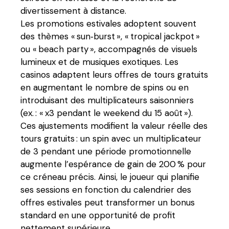
divertissement à distance.
Les promotions estivales adoptent souvent
des thèmes « sun‑burst », « tropical jackpot »
ou « beach party », accompagnés de visuels
lumineux et de musiques exotiques. Les
casinos adaptent leurs offres de tours gratuits
en augmentant le nombre de spins ou en
introduisant des multiplicateurs saisonniers
(ex. : « x3 pendant le weekend du 15 août »).
Ces ajustements modifient la valeur réelle des
tours gratuits : un spin avec un multiplicateur
de 3 pendant une période promotionnelle
augmente l’espérance de gain de 200 % pour
ce créneau précis. Ainsi, le joueur qui planifie
ses sessions en fonction du calendrier des
offres estivales peut transformer un bonus
standard en une opportunité de profit
nettement supérieure.