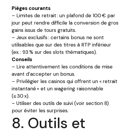
Pièges courants
– Limites de retrait : un plafond de 100 € par
jour peut rendre difficile la conversion de gros
gains issus de tours gratuits.
– Jeux exclusifs : certains bonus ne sont
utilisables que sur des titres à RTP inférieur
(ex. : 93 % sur des slots thématiques).
Conseils
– Lire attentivement les conditions de mise
avant d’accepter un bonus.
– Privilégier les casinos qui offrent un « retrait
instantané » et un wagering raisonnable
(≤ 30 x).
– Utiliser des outils de suivi (voir section 8)
pour éviter les surprises.
8. Outils et