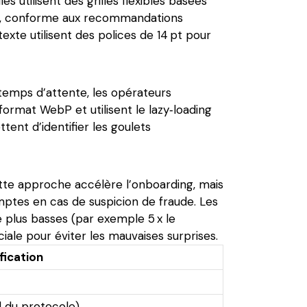
 utilisent des grilles flexibles basées
 px, conforme aux recommandations
xte utilisent des polices de 14 pt pour
s temps d’attente, les opérateurs
ormat WebP et utilisent le lazy‑loading
tent d’identifier les goulets
ette approche accélère l’onboarding, mais
omptes en cas de suspicion de fraude. Les
 plus basses (par exemple 5 x le
ale pour éviter les mauvaises surprises.
fication
d du protocole)