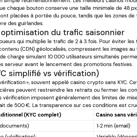
n simple redimensionnement. Les meilleurs casinos mobiles
 que chaque bouton conserve une taille minimale de 48
ont placées à portée du pouce, tandis que les zones de te
ère des guirlandes.
optimisation du trafic saisonnier
oueurs qui multiplie le trafic de 2 à 3 fois. Pour éviter le
 contenu (CDN) géolocalisés, compressent les images au f
 de charge simulant 10 000 utilisateurs simultanés permet
es serveur avant le lancement des promotions festives.
 simplifié vs vérification)
 vérification », souvent appelé casino crypto sans KYC. C
ncières peuvent restreindre les retraits ou fermer les c
 vérification imposent généralement des limites de mise
it de 500 €. La transparence sur ces conditions est cruci
aditionnel (KYC complet)
Casino sans véri
 (documents)
1‑2 min (email)
e (vérification)
Variable (dépen