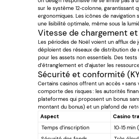
Un design responsive ne se limite pas à u
sur le système 12‑colonne, garantissant
ergonomiques. Les icônes de navigation s
une lisibilité optimale, même sous la lumi
Vitesse de chargement et 
Les périodes de Noël voient un afflux de j
déploient des réseaux de distribution de
pour les assets non essentiels. Des tests
d’étranglement et d’ajuster les ressourc
Sécurité et conformité (KYC
Certains casinos offrent un accès « sans
comporte des risques : les autorités fina
plateformes qui proposent un bonus sans
montant du bonus) et un plafond de retra
Aspect
Casino tr
Temps d’inscription
10‑15 min
Sécurité des fonds
Très élevé