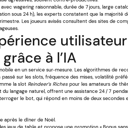
avec wagering raisonnable, durée de 7 jours, large catalo
piration sous 24 h), les experts constatent que la majorit
rimestre. Les joueurs avisés consultent des sites de c
tageuses.
expérience utilisateur
grâce à l’IA
’UX mobile en un service sur‑mesure. Les algorithmes de r
ssé sur les slots, fréquence des mises, volatilité préfé
omme la slot
Reindeer’s Riches
pour les amateurs de thème
 du langage naturel, offrent une assistance 24 / 7 pendan
interroger le bot, qui répond en moins de deux secondes e
te après le dîner de Noël.
des jeux de table et propose une promotion « Bonus sans v