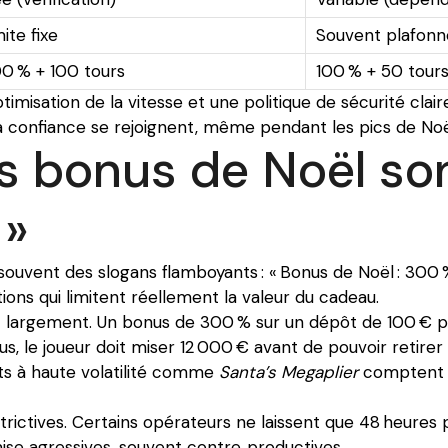
ite fixe
Souvent plafonn
00 % + 100 tours
100 % + 50 tours
imisation de la vitesse et une politique de sécurité clai
la confiance se rejoignent, même pendant les pics de Noë
es bonus de Noël so
 »
ouvent des slogans flamboyants : « Bonus de Noël : 300 % 
ions qui limitent réellement la valeur du cadeau.
 largement. Un bonus de 300 % sur un dépôt de 100 € peu
s, le joueur doit miser 12 000 € avant de pouvoir retirer
lots à haute volatilité comme
Santa’s Megaplier
comptent à
rictives. Certains opérateurs ne laissent que 48 heures 
mise agressives, souvent contre‑productives.