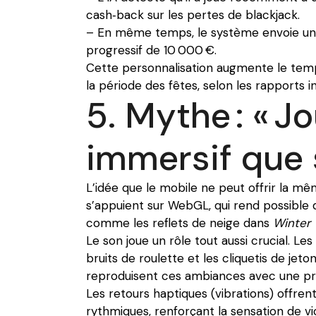
cash‑back sur les pertes de blackjack.
– En même temps, le système envoie une 
progressif de 10 000 €.
Cette personnalisation augmente le temp
la période des fêtes, selon les rapports 
5. Mythe : « J
immersif que 
L’idée que le mobile ne peut offrir la 
s’appuient sur WebGL, qui rend possible 
comme les reflets de neige dans
Winter
Le son joue un rôle tout aussi crucial. Le
bruits de roulette et les cliquetis de j
reproduisent ces ambiances avec une préc
Les retours haptiques (vibrations) offre
rythmiques, renforçant la sensation de v