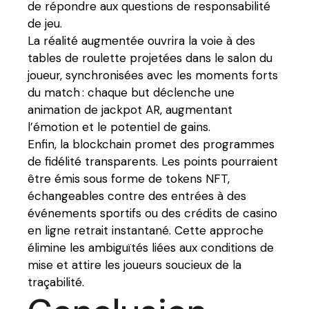
de répondre aux questions de responsabilité
de jeu.
La réalité augmentée ouvrira la voie à des
tables de roulette projetées dans le salon du
joueur, synchronisées avec les moments forts
du match : chaque but déclenche une
animation de jackpot AR, augmentant
l’émotion et le potentiel de gains.
Enfin, la blockchain promet des programmes
de fidélité transparents. Les points pourraient
être émis sous forme de tokens NFT,
échangeables contre des entrées à des
événements sportifs ou des crédits de casino
en ligne retrait instantané. Cette approche
élimine les ambiguïtés liées aux conditions de
mise et attire les joueurs soucieux de la
traçabilité.