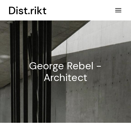
Ga
naar
de
inhoud
George Rebel -
Architect