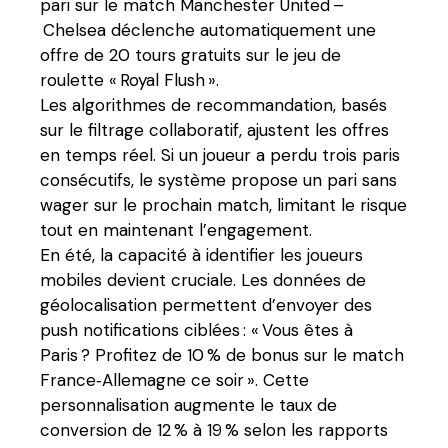
pari sur le match Manchester United –
Chelsea déclenche automatiquement une
offre de 20 tours gratuits sur le jeu de
roulette « Royal Flush ».
Les algorithmes de recommandation, basés
sur le filtrage collaboratif, ajustent les offres
en temps réel. Si un joueur a perdu trois paris
consécutifs, le système propose un pari sans
wager sur le prochain match, limitant le risque
tout en maintenant l’engagement.
En été, la capacité à identifier les joueurs
mobiles devient cruciale. Les données de
géolocalisation permettent d’envoyer des
push notifications ciblées : « Vous êtes à
Paris ? Profitez de 10 % de bonus sur le match
France‑Allemagne ce soir ». Cette
personnalisation augmente le taux de
conversion de 12 % à 19 % selon les rapports