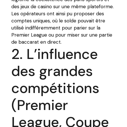
des jeux de casino sur une même plateforme.
Les opérateurs ont ainsi pu proposer des
comptes uniques, où le solde pouvait être
utilisé indifféremment pour parier sur la
Premier League ou pour miser sur une partie
de baccarat en direct.
2. L’influence
des grandes
compétitions
(Premier
League, Coupe