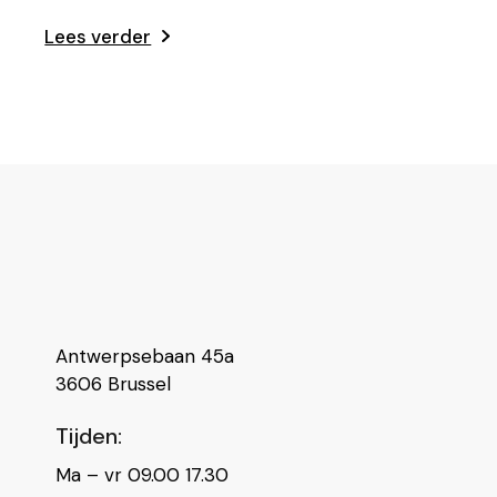
Lees verder
Antwerpsebaan 45a
3606 Brussel
Tijden:
Ma – vr 09.00 17.30