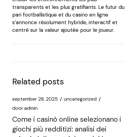
transparents et les plus gratifiants. Le futur du
pari footballistique et du casino en ligne
s’annonce résolument hybride, interactif et
centré sur la valeur ajoutée pour le joueur.
Related posts
september 28, 2025
uncategorized
door
admin
Come i casinò online selezionano i
giochi più redditizi: analisi dei