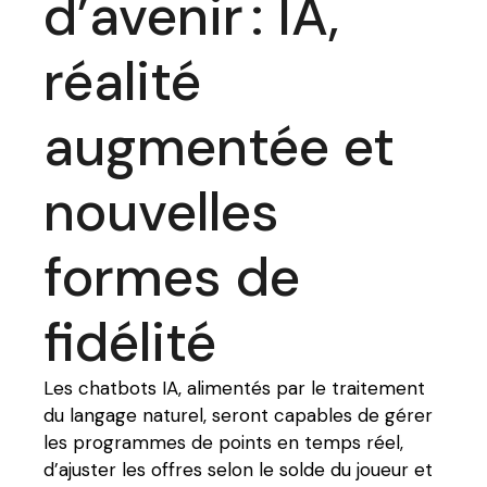
d’avenir : IA,
réalité
augmentée et
nouvelles
formes de
fidélité
Les chatbots IA, alimentés par le traitement
du langage naturel, seront capables de gérer
les programmes de points en temps réel,
d’ajuster les offres selon le solde du joueur et