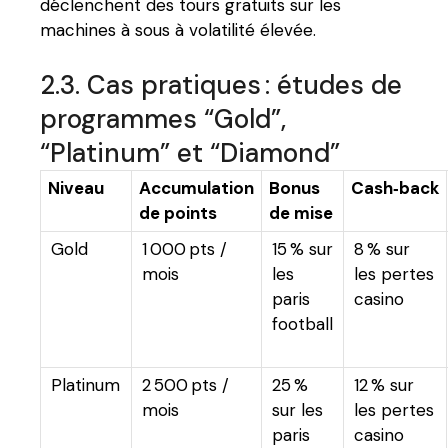
déclenchent des tours gratuits sur les
machines à sous à volatilité élevée.
2.3. Cas pratiques : études de
programmes “Gold”,
“Platinum” et “Diamond”
Niveau
Accumulation
Bonus
Cash‑back
de points
de mise
Gold
1 000 pts /
15 % sur
8 % sur
mois
les
les pertes
paris
casino
football
Platinum
2 500 pts /
25 %
12 % sur
mois
sur les
les pertes
paris
casino