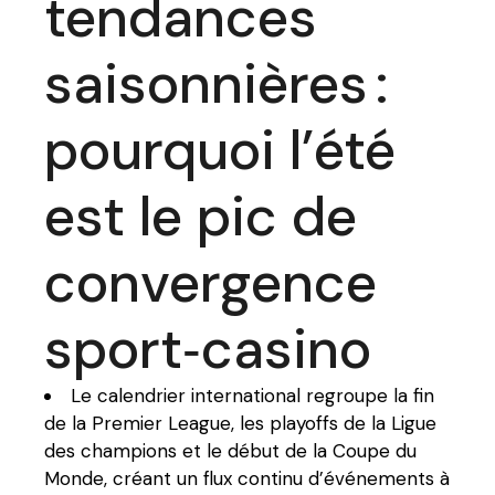
tendances
saisonnières :
pourquoi l’été
est le pic de
convergence
sport‑casino
Le calendrier international regroupe la fin
de la Premier League, les playoffs de la Ligue
des champions et le début de la Coupe du
Monde, créant un flux continu d’événements à