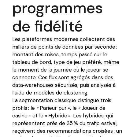
programmes
de fidélité
Les plateformes modernes collectent des
milliers de points de données par seconde :
montant des mises, temps passé sur le
tableau de bord, type de jeu préféré, même
le moment de la journée où le joueur se
connecte. Ces flux sont agrégés dans des
data‑warehouses sécurisés, puis analysés à
l’aide de modèles de clustering.
La segmentation classique distingue trois
profils : le « Parieur pur », le « Joueur de
casino » et le « Hybride ». Les hybrides, qui
représentent près de 35 % du trafic estival,
reçoivent des recommandations croisées : un