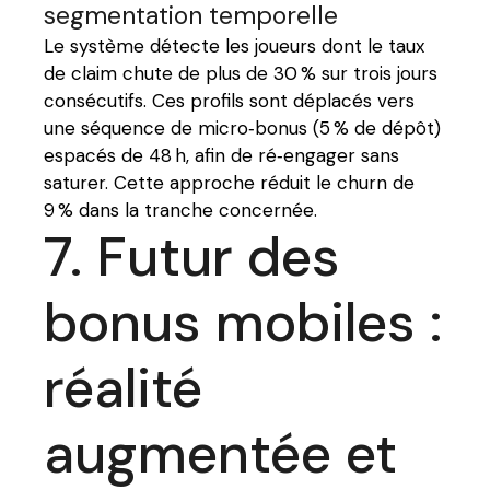
segmentation temporelle
Le système détecte les joueurs dont le taux
de claim chute de plus de 30 % sur trois jours
consécutifs. Ces profils sont déplacés vers
une séquence de micro‑bonus (5 % de dépôt)
espacés de 48 h, afin de ré‑engager sans
saturer. Cette approche réduit le churn de
9 % dans la tranche concernée.
7. Futur des
bonus mobiles :
réalité
augmentée et