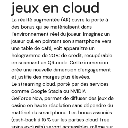
jeux en cloud
La réalité augmentée (AR) ouvre la porte à
des bonus qui se matérialisent dans
l’environnement réel du joueur. Imaginez un
joueur qui, en pointant son smartphone vers
une table de café, voit apparaître un
hologramme de 20 € de crédit, récupérable
en scannant un QR‑code. Cette immersion
crée une nouvelle dimension d’engagement
et justifie des marges plus élevées.
Le streaming cloud, porté par des services
comme Google Stadia ou NVIDIA
GeForce Now, permet de diffuser des jeux de
casino en haute résolution sans dépendre du
matériel du smartphone. Les bonus associés
(cash‑back à 15 % sur les parties cloud, free
spins exclusifs) seront accessibles même sur