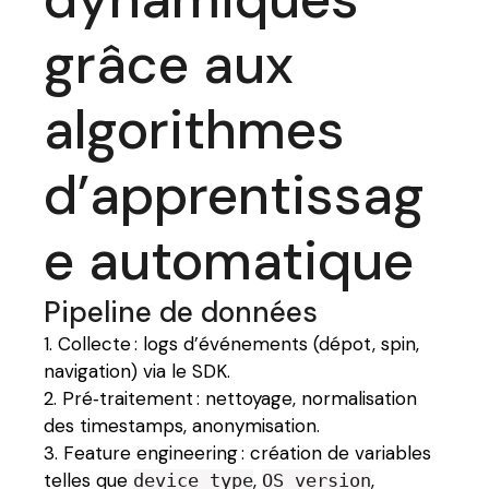
grâce aux
algorithmes
d’apprentissag
e automatique
Pipeline de données
Collecte : logs d’événements (dépot, spin,
navigation) via le SDK.
Pré‑traitement : nettoyage, normalisation
des timestamps, anonymisation.
Feature engineering : création de variables
telles que
,
,
device_type
OS_version