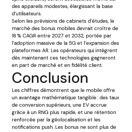
des appareils modestes, élargissant la base
d’utilisateurs.
Selon les prévisions de cabinets d’études, le
marché des bonus mobiles devrait croître de
18 % CAGR entre 2027 et 2032, portée par
l’adoption massive de la 5G et l’expansion des
plateformes AR. Les opérateurs qui intègrent
dès maintenant ces technologies gagneront
en part de marché et en fidélité client.
Conclusion
Les chiffres démontrent que le mobile offre
un avantage mathématique tangible : des taux
de conversion supérieurs, une EV accrue
grâce à un RNG plus rapide, et une rétention
renforcée par la géolocalisation et les
notifications push. Les bonus ne sont plus de