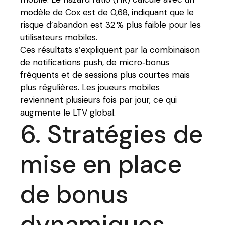
modèle de Cox est de 0,68, indiquant que le
risque d’abandon est 32 % plus faible pour les
utilisateurs mobiles.
Ces résultats s’expliquent par la combinaison
de notifications push, de micro‑bonus
fréquents et de sessions plus courtes mais
plus régulières. Les joueurs mobiles
reviennent plusieurs fois par jour, ce qui
augmente le LTV global.
6. Stratégies de
mise en place
de bonus
dynamiques