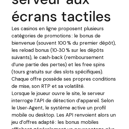
écrans tactiles
Les casinos en ligne proposent plusieurs
catégories de promotions : le bonus de
bienvenue (souvent 100 % du premier dépôt),
les reload bonus (10‑30 % sur les dépôts
suivants), le cash‑back (remboursement
d’une partie des pertes) et les free spins
(tours gratuits sur des slots spécifiques).
Chaque offre possède ses propres conditions
de mise, son RTP et sa volatilité.
Lorsque le joueur ouvre le site, le serveur
interroge l’API de détection d’appareil. Selon
le User‑Agent, le système active un profil
mobile ou desktop. Les API renvoient alors un
jeu d’offres adapté : les bonus mobiles