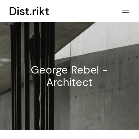
Ga
naar
de
inhoud
George Rebel -
Architect