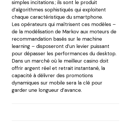
simples incitations ; ils sont le produit
d’algorithmes sophistiqués qui exploitent
chaque caractéristique du smartphone.
Les opérateurs qui maîtrisent ces modèles –
de la modélisation de Markov aux moteurs de
recommandation basés sur le machine
learning – disposeront d’un levier puissant
pour dépasser les performances du desktop.
Dans un marché où le meilleur casino doit
offrir argent réel et retrait instantané, la
capacité à délivrer des promotions
dynamiques sur mobile sera la clé pour
garder une longueur d’avance.