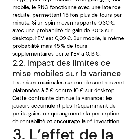
mobile, le RNG fonctionne avec une latence
réduite, permettant 1,5 fois plus de tours par
minute. Si un spin moyen rapporte 0,30 €,
avec une probabilité de gain de 30 % sur
desktop, l’EV est 0,09 €. Sur mobile, la même
probabilité mais 45 % de tours
supplémentaires porte l’EV à 0,13 €.
2.2. Impact des limites de
mise mobiles sur la variance
Les mises maximales sur mobile sont souvent
plafonnées à 5 € contre 10 € sur desktop.
Cette contrainte diminue la variance : les
joueurs accumulent plus fréquemment de
petits gains, ce qui augmente la perception
de rentabilité et encourage la ré‑investition.
3. L’effet de la