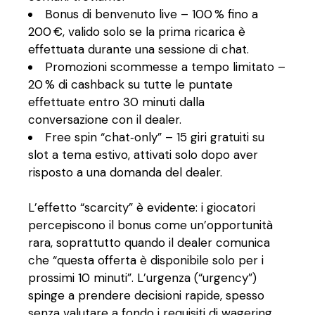
Bonus di benvenuto live – 100 % fino a
200 €, valido solo se la prima ricarica è
effettuata durante una sessione di chat.
Promozioni scommesse a tempo limitato –
20 % di cashback su tutte le puntate
effettuate entro 30 minuti dalla
conversazione con il dealer.
Free spin “chat‑only” – 15 giri gratuiti su
slot a tema estivo, attivati solo dopo aver
risposto a una domanda del dealer.
L’effetto “scarcity” è evidente: i giocatori
percepiscono il bonus come un’opportunità
rara, soprattutto quando il dealer comunica
che “questa offerta è disponibile solo per i
prossimi 10 minuti”. L’urgenza (“urgency”)
spinge a prendere decisioni rapide, spesso
senza valutare a fondo i requisiti di wagering.