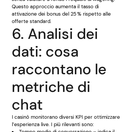
Questo approccio aumenta il tasso di
attivazione dei bonus del 25 % rispetto alle
offerte standard.
6. Analisi dei
dati: cosa
raccontano le
metriche di
chat
I casinò monitorano diversi KPI per ottimizzare
l’esperienza live. I più rilevanti sono:
Tempo medio di conversazione – indica il