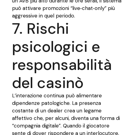
un AVB più alto durante le ore serali, il sistema
può attivare promozioni “live‑chat‑only” più
aggressive in quel periodo.
7. Rischi
psicologici e
responsabilità
del casinò
L’interazione continua può alimentare
dipendenze patologiche. La presenza
costante di un dealer crea un legame
affettivo che, per alcuni, diventa una forma di
“compagnia digitale”. Quando il giocatore
sente di dover rispondere a un interlocutore,