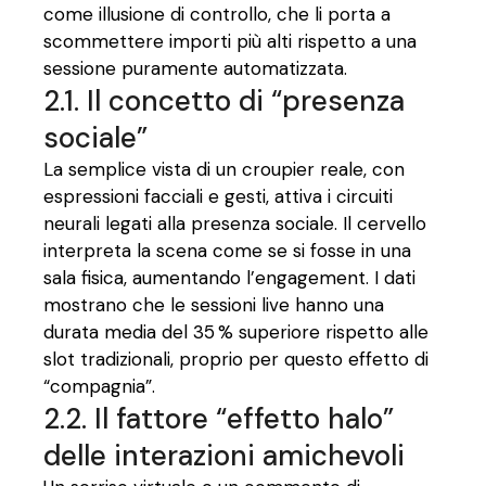
come illusione di controllo, che li porta a
scommettere importi più alti rispetto a una
sessione puramente automatizzata.
2.1. Il concetto di “presenza
sociale”
La semplice vista di un croupier reale, con
espressioni facciali e gesti, attiva i circuiti
neurali legati alla presenza sociale. Il cervello
interpreta la scena come se si fosse in una
sala fisica, aumentando l’engagement. I dati
mostrano che le sessioni live hanno una
durata media del 35 % superiore rispetto alle
slot tradizionali, proprio per questo effetto di
“compagnia”.
2.2. Il fattore “effetto halo”
delle interazioni amichevoli