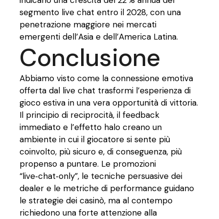
indicano una crescita del 22 % annua del
segmento live chat entro il 2028, con una
penetrazione maggiore nei mercati
emergenti dell’Asia e dell’America Latina.
Conclusione
Abbiamo visto come la connessione emotiva
offerta dal live chat trasformi l’esperienza di
gioco estiva in una vera opportunità di vittoria.
Il principio di reciprocità, il feedback
immediato e l’effetto halo creano un
ambiente in cui il giocatore si sente più
coinvolto, più sicuro e, di conseguenza, più
propenso a puntare. Le promozioni
“live‑chat‑only”, le tecniche persuasive dei
dealer e le metriche di performance guidano
le strategie dei casinò, ma al contempo
richiedono una forte attenzione alla