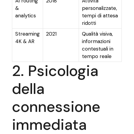
AI routing
2018
Attività
&
personalizzate,
analytics
tempi di attesa
ridotti
Streaming
2021
Qualità visiva,
4K & AR
informazioni
contestuali in
tempo reale
2. Psicologia
della
connessione
immediata