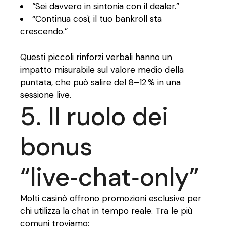
“Sei davvero in sintonia con il dealer.”
“Continua così, il tuo bankroll sta
crescendo.”
Questi piccoli rinforzi verbali hanno un
impatto misurabile sul valore medio della
puntata, che può salire del 8–12 % in una
sessione live.
5. Il ruolo dei
bonus
“live‑chat‑only”
Molti casinò offrono promozioni esclusive per
chi utilizza la chat in tempo reale. Tra le più
comuni troviamo: