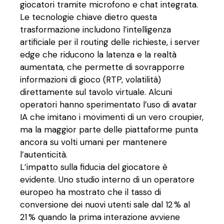
giocatori tramite microfono e chat integrata.
Le tecnologie chiave dietro questa
trasformazione includono l’intelligenza
artificiale per il routing delle richieste, i server
edge che riducono la latenza e la realtà
aumentata, che permette di sovrapporre
informazioni di gioco (RTP, volatilità)
direttamente sul tavolo virtuale. Alcuni
operatori hanno sperimentato l’uso di avatar
IA che imitano i movimenti di un vero croupier,
ma la maggior parte delle piattaforme punta
ancora su volti umani per mantenere
l’autenticità.
L’impatto sulla fiducia del giocatore è
evidente. Uno studio interno di un operatore
europeo ha mostrato che il tasso di
conversione dei nuovi utenti sale dal 12 % al
21 % quando la prima interazione avviene