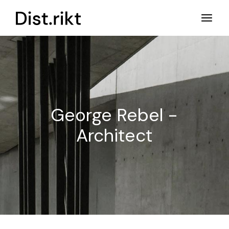
Ga
naar
de
inhoud
George Rebel -
Architect