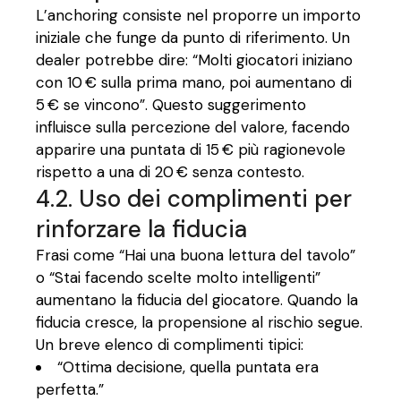
L’anchoring consiste nel proporre un importo
iniziale che funge da punto di riferimento. Un
dealer potrebbe dire: “Molti giocatori iniziano
con 10 € sulla prima mano, poi aumentano di
5 € se vincono”. Questo suggerimento
influisce sulla percezione del valore, facendo
apparire una puntata di 15 € più ragionevole
rispetto a una di 20 € senza contesto.
4.2. Uso dei complimenti per
rinforzare la fiducia
Frasi come “Hai una buona lettura del tavolo”
o “Stai facendo scelte molto intelligenti”
aumentano la fiducia del giocatore. Quando la
fiducia cresce, la propensione al rischio segue.
Un breve elenco di complimenti tipici:
“Ottima decisione, quella puntata era
perfetta.”