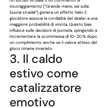
Un sorriso virtuale o un commento di
incoraggiamento (“Grande mano, sei sulla
buona strada!”) genera un effetto halo: il
giocatore associa la cordialità del dealer a una
maggiore probabilità di vincita. Questo bias
influisce sulle decisioni di puntata, spingendo a
incrementare la scommessa di 10–20 % dopo
un complimento, anche se il valore atteso del
gioco rimane invariato.
3. Il caldo
estivo come
catalizzatore
emotivo