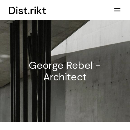
Ga
naar
de
inhoud
George Rebel -
Architect