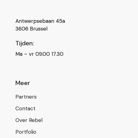
Antwerpsebaan 45a
3606 Brussel
Tijden:
Ma – vr 09.00 17.30
Meer
Partners
Contact
Over Rebel
Portfolio