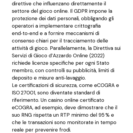
direttive che influenzano direttamente il
settore del gioco online. Il GDPR impone la
protezione dei dati personali, obbligando gli
operatori a implementare crittografia
end‑to‑end e a fornire meccanismi di
consenso chiari per il tracciamento delle
attività di gioco. Parallelamente, la Direttiva sui
Servizi di Gioco d’Azzardo Online (2022)
richiede licenze specifiche per ogni Stato
membro, con controlli su pubblicità, limiti di
deposito e misure anti‑lavaggio.
Le certificazioni di sicurezza, come eCOGRA e
ISO 27001, sono diventate standard di
riferimento. Un casino online certificato
eCOGRA, ad esempio, deve dimostrare che il
suo RNG rispetta un RTP minimo del 95 % e
che le transazioni sono monitorate in tempo
reale per prevenire frodi.