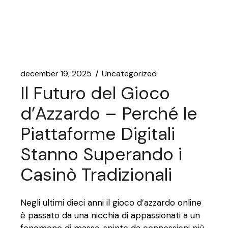
december 19, 2025
Uncategorized
Il Futuro del Gioco
d’Azzardo – Perché le
Piattaforme Digitali
Stanno Superando i
Casinò Tradizionali
Negli ultimi dieci anni il gioco d’azzardo online
è passato da una nicchia di appassionati a un