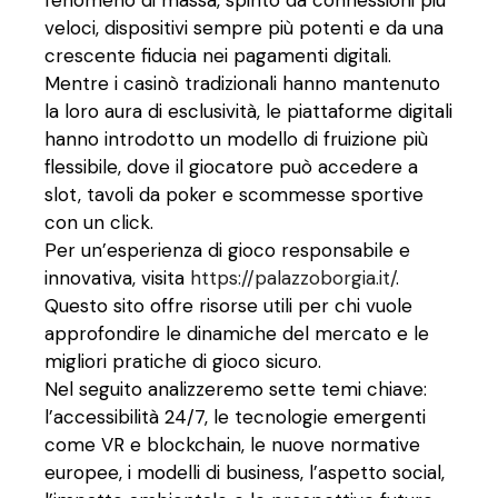
fenomeno di massa, spinto da connessioni più
veloci, dispositivi sempre più potenti e da una
crescente fiducia nei pagamenti digitali.
Mentre i casinò tradizionali hanno mantenuto
la loro aura di esclusività, le piattaforme digitali
hanno introdotto un modello di fruizione più
flessibile, dove il giocatore può accedere a
slot, tavoli da poker e scommesse sportive
con un click.
Per un’esperienza di gioco responsabile e
innovativa, visita
https://palazzoborgia.it/
.
Questo sito offre risorse utili per chi vuole
approfondire le dinamiche del mercato e le
migliori pratiche di gioco sicuro.
Nel seguito analizzeremo sette temi chiave:
l’accessibilità 24/7, le tecnologie emergenti
come VR e blockchain, le nuove normative
europee, i modelli di business, l’aspetto social,