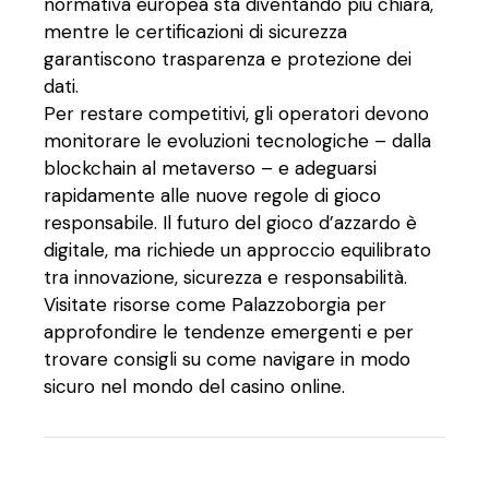
normativa europea sta diventando più chiara,
mentre le certificazioni di sicurezza
garantiscono trasparenza e protezione dei
dati.
Per restare competitivi, gli operatori devono
monitorare le evoluzioni tecnologiche – dalla
blockchain al metaverso – e adeguarsi
rapidamente alle nuove regole di gioco
responsabile. Il futuro del gioco d’azzardo è
digitale, ma richiede un approccio equilibrato
tra innovazione, sicurezza e responsabilità.
Visitate risorse come Palazzoborgia per
approfondire le tendenze emergenti e per
trovare consigli su come navigare in modo
sicuro nel mondo del casino online.