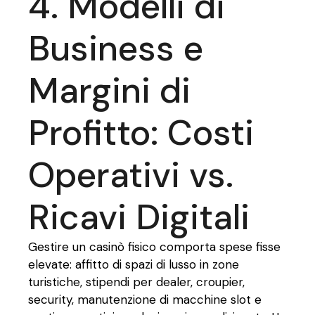
4. Modelli di
Business e
Margini di
Profitto: Costi
Operativi vs.
Ricavi Digitali
Gestire un casinò fisico comporta spese fisse
elevate: affitto di spazi di lusso in zone
turistiche, stipendi per dealer, croupier,
security, manutenzione di macchine slot e