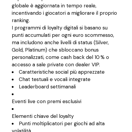
globale è aggiornata in tempo reale,
incentivando i giocatori a migliorare il proprio
ranking.
I programmi di loyalty digitali si basano su
punti accumulati per ogni euro scommesso,
ma includono anche livelli di status (Silver,
Gold, Platinum) che sbloccano bonus
personalizzati, come cash back del 10 % o
accesso a sale private con dealer VIP.
Caratteristiche social più apprezzate
Chat testuali e vocali integrate
Leaderboard settimanali
Eventi live con premi esclusivi
Elementi chiave del loyalty
Punti moltiplicatori per giochi ad alta
volatilità