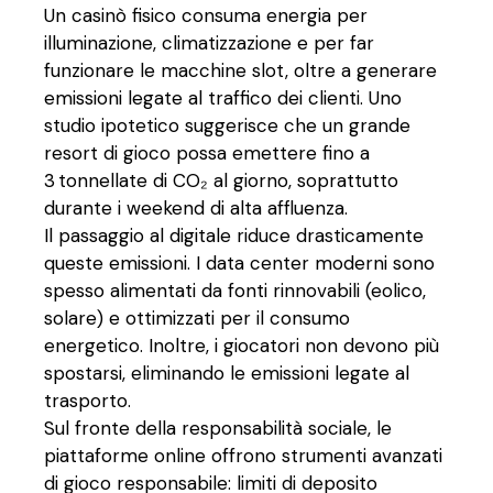
Un casinò fisico consuma energia per
illuminazione, climatizzazione e per far
funzionare le macchine slot, oltre a generare
emissioni legate al traffico dei clienti. Uno
studio ipotetico suggerisce che un grande
resort di gioco possa emettere fino a
3 tonnellate di CO₂ al giorno, soprattutto
durante i weekend di alta affluenza.
Il passaggio al digitale riduce drasticamente
queste emissioni. I data center moderni sono
spesso alimentati da fonti rinnovabili (eolico,
solare) e ottimizzati per il consumo
energetico. Inoltre, i giocatori non devono più
spostarsi, eliminando le emissioni legate al
trasporto.
Sul fronte della responsabilità sociale, le
piattaforme online offrono strumenti avanzati
di gioco responsabile: limiti di deposito