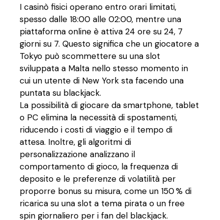
I casinò fisici operano entro orari limitati,
spesso dalle 18:00 alle 02:00, mentre una
piattaforma online è attiva 24 ore su 24, 7
giorni su 7. Questo significa che un giocatore a
Tokyo può scommettere su una slot
sviluppata a Malta nello stesso momento in
cui un utente di New York sta facendo una
puntata su blackjack.
La possibilità di giocare da smartphone, tablet
o PC elimina la necessità di spostamenti,
riducendo i costi di viaggio e il tempo di
attesa. Inoltre, gli algoritmi di
personalizzazione analizzano il
comportamento di gioco, la frequenza di
deposito e le preferenze di volatilità per
proporre bonus su misura, come un 150 % di
ricarica su una slot a tema pirata o un free
spin giornaliero per i fan del blackjack.