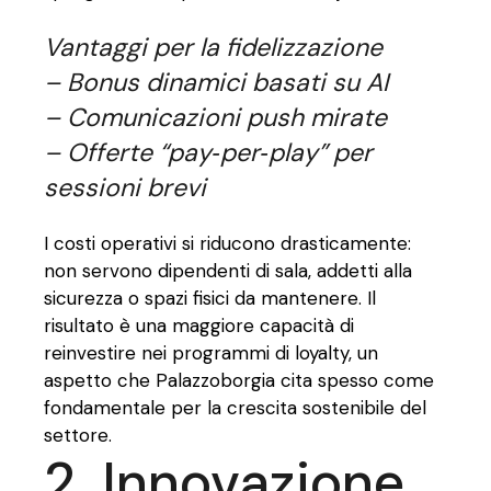
Vantaggi per la fidelizzazione
– Bonus dinamici basati su AI
– Comunicazioni push mirate
– Offerte “pay‑per‑play” per
sessioni brevi
I costi operativi si riducono drasticamente:
non servono dipendenti di sala, addetti alla
sicurezza o spazi fisici da mantenere. Il
risultato è una maggiore capacità di
reinvestire nei programmi di loyalty, un
aspetto che Palazzoborgia cita spesso come
fondamentale per la crescita sostenibile del
settore.
2. Innovazione