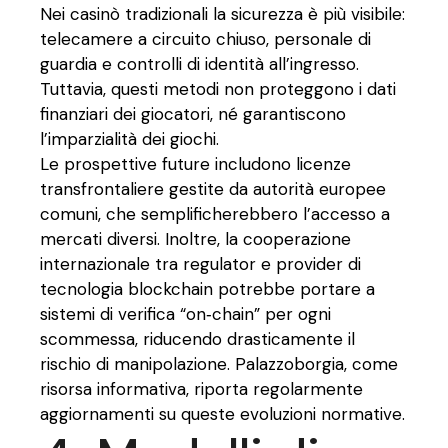
Nei casinò tradizionali la sicurezza è più visibile:
telecamere a circuito chiuso, personale di
guardia e controlli di identità all’ingresso.
Tuttavia, questi metodi non proteggono i dati
finanziari dei giocatori, né garantiscono
l’imparzialità dei giochi.
Le prospettive future includono licenze
transfrontaliere gestite da autorità europee
comuni, che semplificherebbero l’accesso a
mercati diversi. Inoltre, la cooperazione
internazionale tra regulator e provider di
tecnologia blockchain potrebbe portare a
sistemi di verifica “on‑chain” per ogni
scommessa, riducendo drasticamente il
rischio di manipolazione. Palazzoborgia, come
risorsa informativa, riporta regolarmente
aggiornamenti su queste evoluzioni normative.