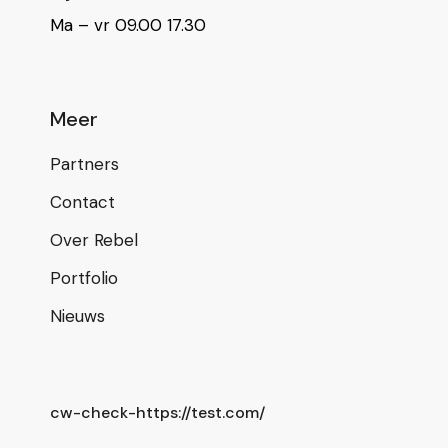
Ma – vr 09.00 17.30
Meer
Partners
Contact
Over Rebel
Portfolio
Nieuws
cw-check-https://test.com/