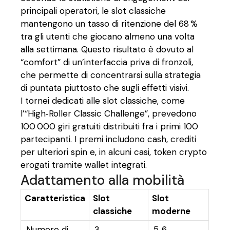
principali operatori, le slot classiche
mantengono un tasso di ritenzione del 68 %
tra gli utenti che giocano almeno una volta
alla settimana. Questo risultato è dovuto al
“comfort” di un’interfaccia priva di fronzoli,
che permette di concentrarsi sulla strategia
di puntata piuttosto che sugli effetti visivi.
I tornei dedicati alle slot classiche, come
l’“High‑Roller Classic Challenge”, prevedono
100 000 giri gratuiti distribuiti fra i primi 100
partecipanti. I premi includono cash, crediti
per ulteriori spin e, in alcuni casi, token crypto
erogati tramite wallet integrati.
Adattamento alla mobilità
Caratteristica
Slot
Slot
classiche
moderne
Numero di
3
5‑6