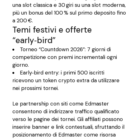
una slot classica e 30 giri su una slot moderna,
più un bonus del 100 % sul primo deposito fino
a 200 €.
Temi festivi e offerte
“early‑bird”
Torneo “Countdown 2026”: 7 giorni di
competizione con premi incrementali ogni
giorno.
Early‑bird entry: i primi 500 iscritti
ricevono un token crypto extra da utilizzare
nei prossimi tornei.
Le partnership con siti come Edmaster
consentono di indirizzare traffico qualificato
verso le pagine dei tornei. Gli affiliati possono
inserire banner e link contestuali, sfruttando il
posizionamento di Edmaster come risorsa