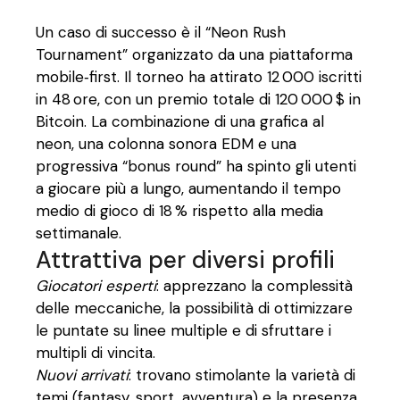
Un caso di successo è il “Neon Rush
Tournament” organizzato da una piattaforma
mobile‑first. Il torneo ha attirato 12 000 iscritti
in 48 ore, con un premio totale di 120 000 $ in
Bitcoin. La combinazione di una grafica al
neon, una colonna sonora EDM e una
progressiva “bonus round” ha spinto gli utenti
a giocare più a lungo, aumentando il tempo
medio di gioco di 18 % rispetto alla media
settimanale.
Attrattiva per diversi profili
Giocatori esperti
: apprezzano la complessità
delle meccaniche, la possibilità di ottimizzare
le puntate su linee multiple e di sfruttare i
multipli di vincita.
Nuovi arrivati
: trovano stimolante la varietà di
temi (fantasy, sport, avventura) e la presenza