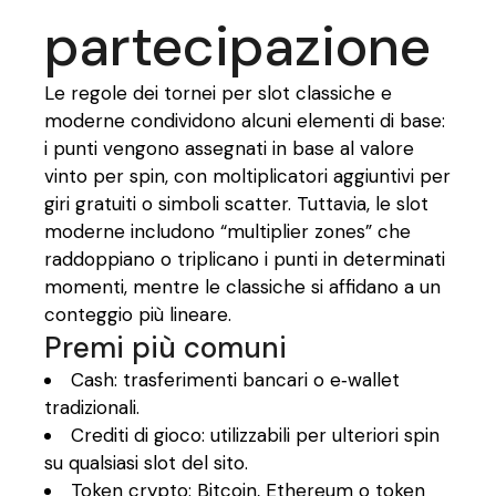
partecipazione
Le regole dei tornei per slot classiche e
moderne condividono alcuni elementi di base:
i punti vengono assegnati in base al valore
vinto per spin, con moltiplicatori aggiuntivi per
giri gratuiti o simboli scatter. Tuttavia, le slot
moderne includono “multiplier zones” che
raddoppiano o triplicano i punti in determinati
momenti, mentre le classiche si affidano a un
conteggio più lineare.
Premi più comuni
Cash: trasferimenti bancari o e‑wallet
tradizionali.
Crediti di gioco: utilizzabili per ulteriori spin
su qualsiasi slot del sito.
Token crypto: Bitcoin, Ethereum o token