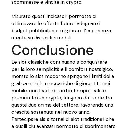
scommesse e vincite in crypto.
Misurare questi indicatori permette di
ottimizzare le offerte future, adeguare i
budget pubblicitari e migliorare l’esperienza
utente su dispositivi mobili.
Conclusione
Le slot classiche continuano a conquistare
per la loro semplicità e il comfort nostalgico,
mentre le slot moderne spingono i limiti della
grafica e delle meccaniche di gioco. I tornei
mobile, con leaderboard in tempo reale e
premi in token crypto, fungono da ponte tra
queste due anime del settore, favorendo una
crescita sostenuta nel nuovo anno.
Partecipare sia a tornei di slot tradizionali che
a quelli più avanzati permette di sperimentare