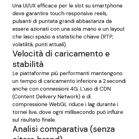
Una UI/UX efficace per le slot su smartphone
deve garantire touch‑responsive reels,
pulsanti di puntata grandi abbastanza da
essere azionati con una sola mano e un layout
che lasci spazio a statistiche chiave (RTP,
volatilità, punti attuali).
Velocità di caricamento e
stabilità
Le piattaforme più performanti mantengono
un tempo di caricamento inferiore a 2 secondi
anche con connessioni 4G. L’uso di CDN
(Content Delivery Network) e di
compressione WebGL riduce i lag durante i
tornei live, dove ogni millisecondo può influire
sul risultato finale.
Analisi comparativa (senza