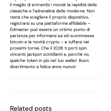
il meglio di entrambi i mondi: la rapidità delle
classiche e l’adrenalina delle moderne. Non
resta che scegliere il proprio dispositivo,
registrarsi su una piattaforma affidabile –
Edmaster può essere un ottimo punto di
partenza per informarsi sui siti scommesse
bitcoin e le novità crypto – e tuffarsi nei
prossimi tornei. Che il 2026 ti porti spin
vincenti, jackpot scintillanti e, perché no,
qualche token in più nel tuo wallet. Buon
divertimento e felice anno nuovo!
Related posts