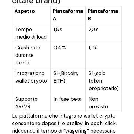
citare brand)
Aspetto
Piattaforma
Piattaforma
A
B
Tempo
1,8 s
2,3 s
medio di load
Crash rate
0,4 %
1,1 %
durante
tornei
Integrazione
Sì (Bitcoin,
Sì (solo
wallet crypto
ETH)
token
proprietario)
Supporto
In fase beta
Non
AR/VR
previsto
Le piattaforme che integrano wallet crypto
consentono depositi e prelievi in pochi click,
riducendo il tempo di “wagering” necessario