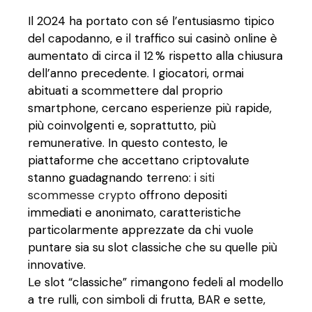
Il 2024 ha portato con sé l’entusiasmo tipico
del capodanno, e il traffico sui casinò online è
aumentato di circa il 12 % rispetto alla chiusura
dell’anno precedente. I giocatori, ormai
abituati a scommettere dal proprio
smartphone, cercano esperienze più rapide,
più coinvolgenti e, soprattutto, più
remunerative. In questo contesto, le
piattaforme che accettano criptovalute
stanno guadagnando terreno: i
siti
scommesse crypto
offrono depositi
immediati e anonimato, caratteristiche
particolarmente apprezzate da chi vuole
puntare sia su slot classiche che su quelle più
innovative.
Le slot “classiche” rimangono fedeli al modello
a tre rulli, con simboli di frutta, BAR e sette,