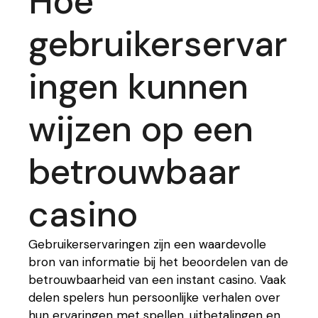
Hoe
gebruikerservar
ingen kunnen
wijzen op een
betrouwbaar
casino
Gebruikerservaringen zijn een waardevolle
bron van informatie bij het beoordelen van de
betrouwbaarheid van een instant casino. Vaak
delen spelers hun persoonlijke verhalen over
hun ervaringen met spellen, uitbetalingen en