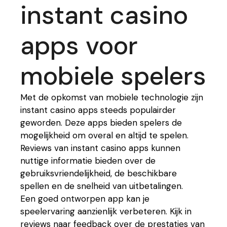
instant casino
apps voor
mobiele spelers
Met de opkomst van mobiele technologie zijn
instant casino apps steeds populairder
geworden. Deze apps bieden spelers de
mogelijkheid om overal en altijd te spelen.
Reviews van instant casino apps kunnen
nuttige informatie bieden over de
gebruiksvriendelijkheid, de beschikbare
spellen en de snelheid van uitbetalingen.
Een goed ontworpen app kan je
speelervaring aanzienlijk verbeteren. Kijk in
reviews naar feedback over de prestaties van