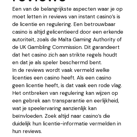
Een van de belangrijkste aspecten waar je op
moet letten in reviews van instant casino’s is
de licentie en regulering. Een betrouwbaar
casino is altijd gelicentieerd door een erkende
autoriteit, zoals de Malta Gaming Authority of
de UK Gambling Commission. Dit garandeert
dat het casino zich aan strikte regels houdt
en dat je als speler beschermd bent.
In de reviews wordt vaak vermeld welke
licenties een casino heeft. Als een casino
geen licentie heeft, is dat vaak een rode vlag.
Het ontbreken van regulering kan wijzen op
een gebrek aan transparantie en eerlijkheid,
wat je speelervaring aanzienlijk kan
beïnvloeden. Zoek altijd naar casino’s die
duidelijk hun licentie-informatie vermelden in
hun reviews.