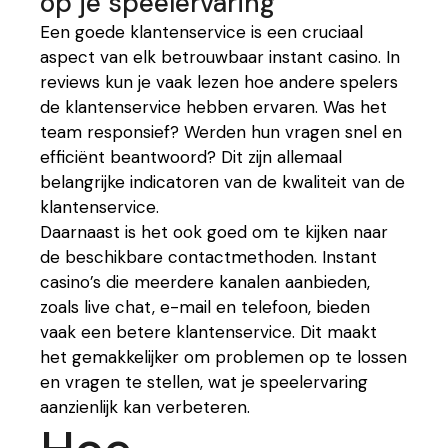
op je speelervaring
Een goede klantenservice is een cruciaal
aspect van elk betrouwbaar instant casino. In
reviews kun je vaak lezen hoe andere spelers
de klantenservice hebben ervaren. Was het
team responsief? Werden hun vragen snel en
efficiënt beantwoord? Dit zijn allemaal
belangrijke indicatoren van de kwaliteit van de
klantenservice.
Daarnaast is het ook goed om te kijken naar
de beschikbare contactmethoden. Instant
casino’s die meerdere kanalen aanbieden,
zoals live chat, e-mail en telefoon, bieden
vaak een betere klantenservice. Dit maakt
het gemakkelijker om problemen op te lossen
en vragen te stellen, wat je speelervaring
aanzienlijk kan verbeteren.