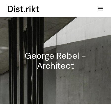
Ga
naar
de
inhoud
George Rebel -
Architect