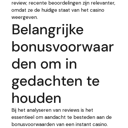
review; recente beoordelingen zijn relevanter,
omdat ze de huidige staat van het casino
weergeven.
Belangrijke
bonusvoorwaar
den om in
gedachten te
houden
Bij het analyseren van reviews is het
essentieel om aandacht te besteden aan de
bonusvoorwaarden van een instant casino.