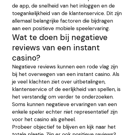
de app, de snelheid van het inloggen en de
toegankelijkheid van de klantenservice. Dit zijn
allemaal belangrijke factoren die bijdragen
aan een positieve mobiele speelervaring.
Wat te doen bij negatieve
reviews van een instant
casino?
Negatieve reviews kunnen een rode vlag zijn
bij het overwegen van een instant casino. Als
je veel klachten ziet over uitbetalingen,
klantenservice of de eerlijkheid van spellen, is
het verstandig om verder te onderzoeken.
Soms kunnen negatieve ervaringen van een
enkele speler echter niet representatief zijn
voor het casino als geheel.
Probeer objectief te blijven en kijk naar het
totale plaatje. Zijn er ook positieve reviews?