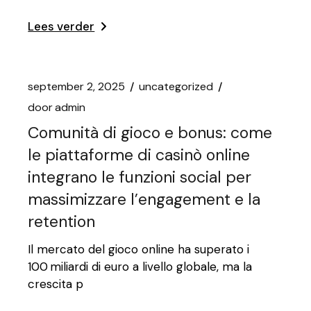
Lees verder
september 2, 2025
uncategorized
door
admin
Comunità di gioco e bonus: come
le piattaforme di casinò online
integrano le funzioni social per
massimizzare l’engagement e la
retention
Il mercato del gioco online ha superato i
100 miliardi di euro a livello globale, ma la
crescita p