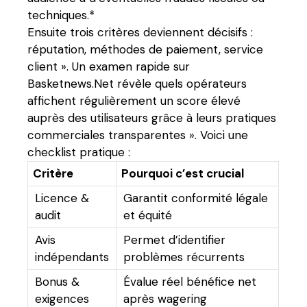
techniques.*
Ensuite trois critères deviennent décisifs :
réputation, méthodes de paiement, service
client ». Un examen rapide sur
Basketnews.Net révèle quels opérateurs
affichent régulièrement un score élevé
auprès des utilisateurs grâce à leurs pratiques
commerciales transparentes ». Voici une
checklist pratique :
Critère
Pourquoi c’est crucial
Licence &
Garantit conformité légale
audit
et équité
Avis
Permet d’identifier
indépendants
problèmes récurrents
Bonus &
Évalue réel bénéfice net
exigences
après wagering