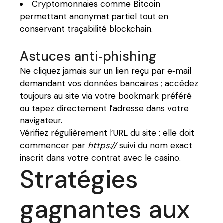
Cryptomonnaies comme Bitcoin
permettant anonymat partiel tout en
conservant traçabilité blockchain.
Astuces anti‑phishing
Ne cliquez jamais sur un lien reçu par e‑mail
demandant vos données bancaires ; accédez
toujours au site via votre bookmark préféré
ou tapez directement l’adresse dans votre
navigateur.
Vérifiez régulièrement l’URL du site : elle doit
commencer par
https://
suivi du nom exact
inscrit dans votre contrat avec le casino.
Stratégies
gagnantes aux