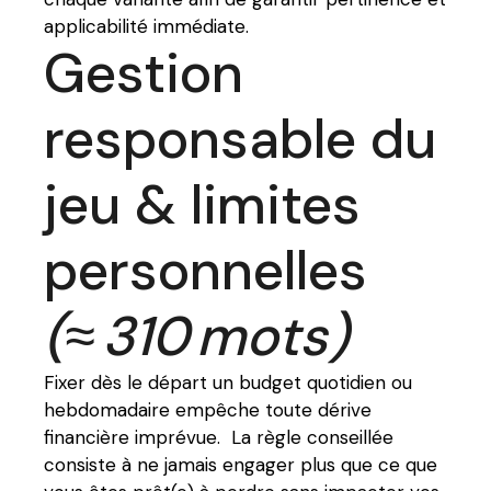
applicabilité immédiate.
Gestion
responsable du
jeu & limites
personnelles
(≈ 310 mots)
Fixer dès le départ un budget quotidien ou
hebdomadaire empêche toute dérive
financière imprévue. La règle conseillée
consiste à ne jamais engager plus que ce que