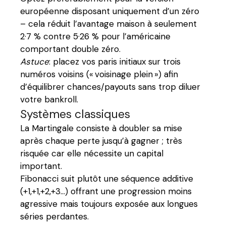
européenne disposant uniquement d’un zéro
– cela réduit l’avantage maison à seulement
2·7 % contre 5·26 % pour l’américaine
comportant double zéro.
Astuce
: placez vos paris initiaux sur trois
numéros voisins (« voisinage plein ») afin
d’équilibrer chances/payouts sans trop diluer
votre bankroll.
Systèmes classiques
La Martingale consiste à doubler sa mise
après chaque perte jusqu’à gagner ; très
risquée car elle nécessite un capital
important.
Fibonacci suit plutôt une séquence additive
(+1,+1,+2,+3…) offrant une progression moins
agressive mais toujours exposée aux longues
séries perdantes.