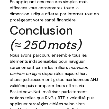
En appliquant ces mesures simples mais
efficaces vous conserverez toute la
dimension ludique offerte par Internet tout en
protégeant votre santé financière.
Conclusion
(≈ 250 mots)
Nous avons parcouru ensemble tous les
éléments indispensables pour naviguer
sereinement parmi les milliers
nouveau​s
casinos en ligne
disponibles aujourd’hui :
choisir judicieusement grâce aux licences ANJ
validées puis comparer leurs offres via
Basketnews.Net, maîtriser parfaitement
notions telles que RNG / RTP / volatilité puis
appliquer stratégies ciblées selon slots,