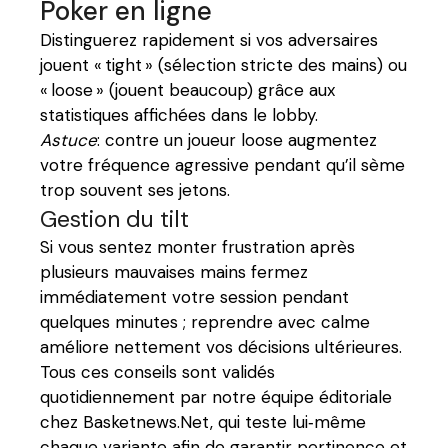
Poker en ligne
Distinguerez rapidement si vos adversaires
jouent « tight » (sélection stricte des mains) ou
« loose » (jouent beaucoup) grâce aux
statistiques affichées dans le lobby.
Astuce
: contre un joueur loose augmentez
votre fréquence agressive pendant qu’il sème
trop souvent ses jetons.
Gestion du tilt
Si vous sentez monter frustration après
plusieurs mauvaises mains fermez
immédiatement votre session pendant
quelques minutes ; reprendre avec calme
améliore nettement vos décisions ultérieures.
Tous ces conseils sont validés
quotidiennement par notre équipe éditoriale
chez Basketnews.Net, qui teste lui‑même
chaque variante afin de garantir pertinence et