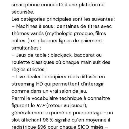
smartphone connecté à une plateforme
sécurisée.
Les catégories principales sont les suivantes :
– Machines à sous : centaines de titres avec
thèmes variés (mythologie grecque, films
cultes…) et plusieurs lignes de paiement
simultanées ;
– Jeux de table : blackjack, baccarat ou
roulette classiques où chaque main suit des
règles strictes ;
– Live dealer : croupiers réels diffusés en
streaming HD qui permettent d’interagir
comme dans un vrai salon de jeu.
Parmi le vocabulaire technique à connaître
figurent le
RTP
(retour au joueur),
généralement exprimé en pourcentage – un
slot affichant 96 % signifie qu’en moyenne il
redistribue $96 pour chaque $100 misés –