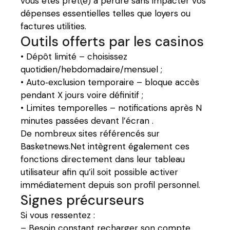
vous êtes prêt(e) à perdre sans impacter vos
dépenses essentielles telles que loyers ou
factures utilities.
Outils offerts par les casinos
• Dépôt limité – choisissez
quotidien/hebdomadaire/mensuel ;
• Auto‑exclusion temporaire – bloque accès
pendant X jours voire définitif ;
• Limites temporelles – notifications après N
minutes passées devant l’écran .
De nombreux sites référencés sur
Basketnews.Net intègrent également ces
fonctions directement dans leur tableau
utilisateur afin qu’il soit possible activer
immédiatement depuis son profil personnel.
Signes précurseurs
Si vous ressentez :
– Besoin constant recharger son compte,