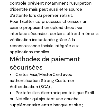
contrôle prévient notamment l’usurpation
d’identité mais peut aussi être source
d’attente lors du premier retrait.
Pour faciliter ce processus choisissez un
casino proposant un upload direct via
interface sécurisée ; certains offrent même la
vérification instantanée grâce à la
reconnaissance faciale intégrée aux
applications mobiles.
Méthodes de paiement
sécurisées
Cartes Visa/MasterCard avec
authentification Strong Customer
Authentication (SCA) ;
Portefeuilles électroniques tels que Skrill
ou Neteller qui ajoutent une couche
supplémentaire entre banque et site ;