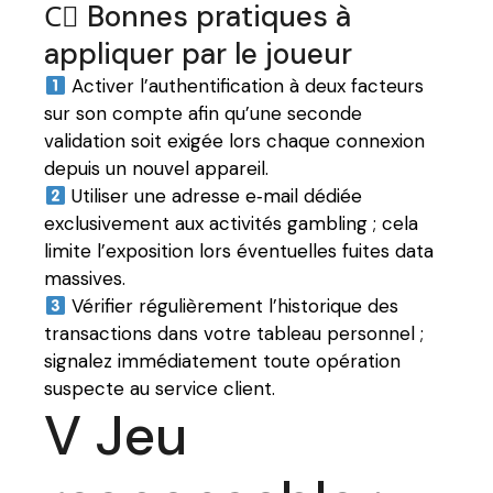
C️⃣ Bonnes pratiques à
appliquer par le joueur
Activer l’authentification à deux facteurs
sur son compte afin qu’une seconde
validation soit exigée lors chaque connexion
depuis un nouvel appareil.
Utiliser une adresse e‑mail dédiée
exclusivement aux activités gambling ; cela
limite l’exposition lors éventuelles fuites data
massives.
Vérifier régulièrement l’historique des
transactions dans votre tableau personnel ;
signalez immédiatement toute opération
suspecte au service client.
V Jeu