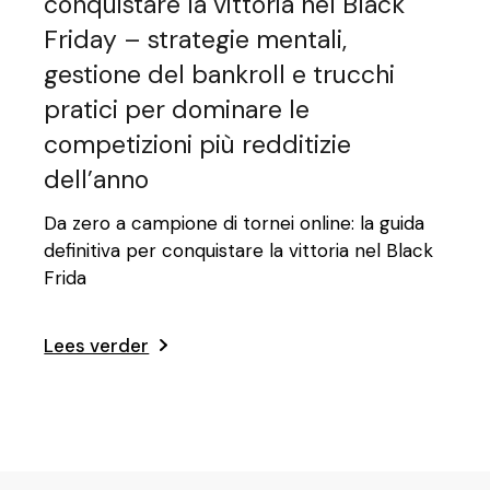
conquistare la vittoria nel Black
Friday – strategie mentali,
gestione del bankroll e trucchi
pratici per dominare le
competizioni più redditizie
dell’anno
Da zero a campione di tornei online: la guida
definitiva per conquistare la vittoria nel Black
Frida
Lees verder