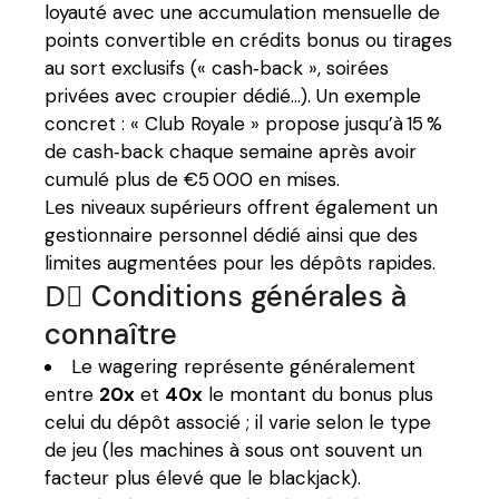
loyauté avec une accumulation mensuelle de
points convertible en crédits bonus ou tirages
au sort exclusifs (« cash‑back », soirées
privées avec croupier dédié…). Un exemple
concret : « Club Royale » propose jusqu’à 15 %​
de cash‑back chaque semaine après avoir
cumulé plus de €5 000 en mises.
Les niveaux supérieurs offrent également un
gestionnaire personnel dédié ainsi que des
limites augmentées pour les dépôts rapides.
D️⃣ Conditions générales à
connaître
Le wagering représente généralement
entre
20x
et
40x
le montant du bonus plus
celui du dépôt associé ; il varie selon le type
de jeu (les machines à sous ont souvent un
facteur plus élevé que le blackjack).