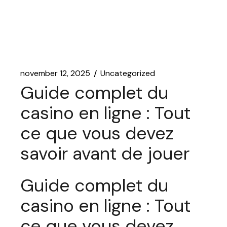
november 12, 2025
Uncategorized
Guide complet du
casino en ligne : Tout
ce que vous devez
savoir avant de jouer
Guide complet du
casino en ligne : Tout
ce que vous devez