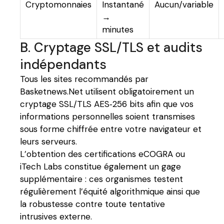
Cryptomonnaies
Instantané
Aucun/variable
→
minutes
B. Cryptage SSL/TLS et audits
indépendants
Tous les sites recommandés par
Basketnews.Net utilisent obligatoirement un
cryptage SSL/TLS AES‑256 bits afin que vos
informations personnelles soient transmises
sous forme chiffrée entre votre navigateur et
leurs serveurs.
L’obtention des certifications eCOGRA ou
iTech Labs constitue également un gage
supplémentaire : ces organismes testent
régulièrement l’équité algorithmique ainsi que
la robustesse contre toute tentative
intrusives externe.