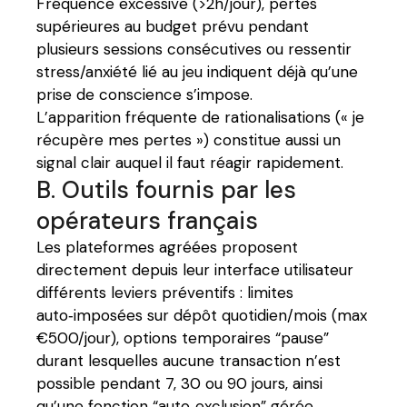
Fréquence excessive (>2h/jour), pertes
supérieures au budget prévu pendant
plusieurs sessions consécutives ou ressentir
stress/anxiété lié au jeu indiquent déjà qu’une
prise de conscience s’impose.
L’apparition fréquente de rationalisations (« je
récupère mes pertes ») constitue aussi un
signal clair auquel il faut réagir rapidement.
B. Outils fournis par les
opérateurs français
Les plateformes agréées proposent
directement depuis leur interface utilisateur
différents leviers préventifs : limites
auto‑imposées sur dépôt quotidien/mois (max
€500/jour), options temporaires “pause”
durant lesquelles aucune transaction n’est
possible pendant 7, 30 ou 90 jours, ainsi
qu’une fonction “auto‑exclusion” gérée