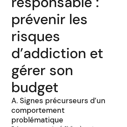
responsable :
prévenir les
risques
d’addiction et
gérer son
budget
A. Signes précurseurs d’un
comportement
problématique