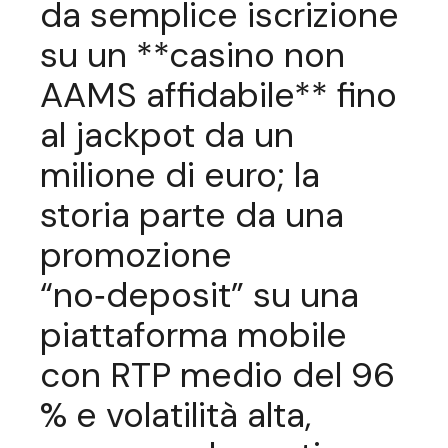
da semplice iscrizione
su un **casino non
AAMS affidabile** fino
al jackpot da un
milione di euro; la
storia parte da una
promozione
“no‑deposit” su una
piattaforma mobile
con RTP medio del 96
% e volatilità alta,