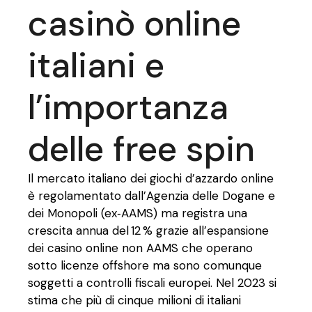
casinò online
italiani e
l’importanza
delle free spin
Il mercato italiano dei giochi d’azzardo online
è regolamentato dall’Agenzia delle Dogane e
dei Monopoli (ex‑AAMS) ma registra una
crescita annua del 12 % grazie all’espansione
dei casino online non AAMS che operano
sotto licenze offshore ma sono comunque
soggetti a controlli fiscali europei. Nel 2023 si
stima che più di cinque milioni di italiani