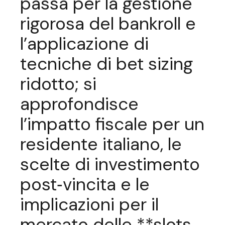
passa per la gestione
rigorosa del bankroll e
l’applicazione di
tecniche di bet sizing
ridotto; si
approfondisce
l’impatto fiscale per un
residente italiano, le
scelte di investimento
post‑vincita e le
implicazioni per il
mercato delle **slots