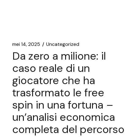
mei 14, 2025
Uncategorized
Da zero a milione: il
caso reale di un
giocatore che ha
trasformato le free
spin in una fortuna –
un’analisi economica
completa del percorso