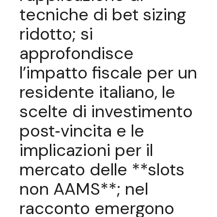
tecniche di bet sizing
ridotto; si
approfondisce
l’impatto fiscale per un
residente italiano, le
scelte di investimento
post‑vincita e le
implicazioni per il
mercato delle **slots
non AAMS**; nel
racconto emergono