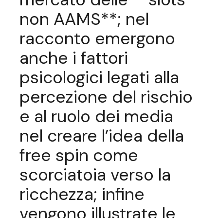
non AAMS**; nel
racconto emergono
anche i fattori
psicologici legati alla
percezione del rischio
e al ruolo dei media
nel creare l’idea della
free spin come
scorciatoia verso la
ricchezza; infine
vengono illustrate le