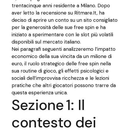
trentacinque anni residente a Milano. Dopo
aver letto la recensione su Ritmare.It, ha
deciso di aprire un conto su un sito consigliato
per la generosità delle sue free spin e ha
iniziato a sperimentare con le slot più volatili
disponibili sul mercato italiano.
Nei paragrafi seguenti analizzeremo l’impatto
economico della sua vincita da un milione di
euro, il ruolo strategico delle free spin nella
sua routine di gioco, gli effetti psicologici e
sociali dell’improvvisa ricchezza e le lezioni
pratiche che altri giocatori possono trarre da
questa esperienza unica.
Sezione 1: Il
contesto dei