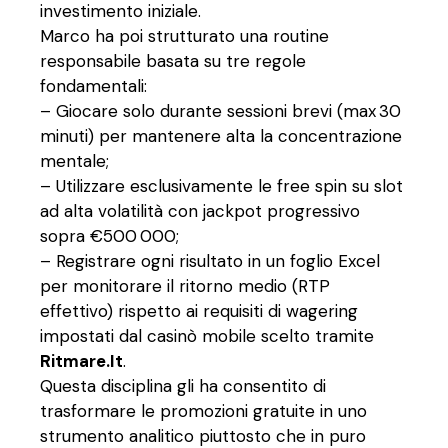
investimento iniziale.
Marco ha poi strutturato una routine
responsabile basata su tre regole
fondamentali:
– Giocare solo durante sessioni brevi (max 30
minuti) per mantenere alta la concentrazione
mentale;
– Utilizzare esclusivamente le free spin su slot
ad alta volatilità con jackpot progressivo
sopra €500 000;
– Registrare ogni risultato in un foglio Excel
per monitorare il ritorno medio (RTP
effettivo) rispetto ai requisiti di wagering
impostati dal casinò mobile scelto tramite
Ritmare.It
.
Questa disciplina gli ha consentito di
trasformare le promozioni gratuite in uno
strumento analitico piuttosto che in puro