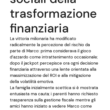
trasformazione
finanziaria
La vittoria milionaria ha modificato
radicalmente la percezione del rischio da
parte di Marco: prima considerava il gioco
d’azzardo come intrattenimento occasionale;
dopo il jackpot percepisce ora ogni decisione
finanziaria attraverso una lente orientata alla
massimizzazione del ROI e alla mitigazione
della volatilità emotiva.
La famiglia inizialmente scettica si è mostrata
entusiasta ma cauta; i parenti hanno richiesto
trasparenza sulla gestione fiscale mentre gli
amici hanno iniziato a vedere Marco come