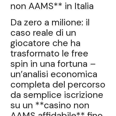
non AAMS** in Italia
Da zero a milione: il
caso reale di un
giocatore che ha
trasformato le free
spin in una fortuna –
un’analisi economica
completa del percorso
da semplice iscrizione
su un **casino non
AAMS affidabile** fino