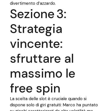
divertimento d’azzardo.
Sezione 3:
Strategia
vincente:
sfruttare al
massimo le
free spin
La scelta delle slot è cruciale quando si
dispone solo di giri gratuiti: Marco ha puntato