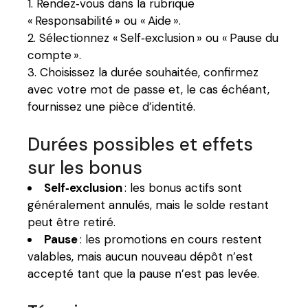
Rendez‑vous dans la rubrique
« Responsabilité » ou « Aide ».
Sélectionnez « Self‑exclusion » ou « Pause du
compte ».
Choisissez la durée souhaitée, confirmez
avec votre mot de passe et, le cas échéant,
fournissez une pièce d’identité.
Durées possibles et effets
sur les bonus
Self‑exclusion
: les bonus actifs sont
généralement annulés, mais le solde restant
peut être retiré.
Pause
: les promotions en cours restent
valables, mais aucun nouveau dépôt n’est
accepté tant que la pause n’est pas levée.