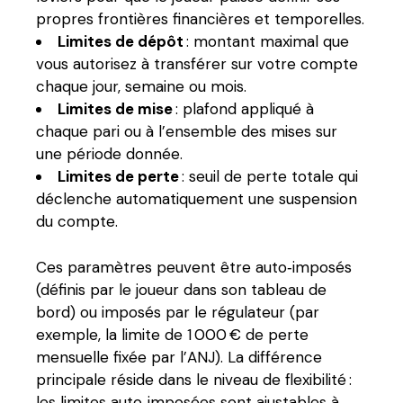
propres frontières financières et temporelles.
Limites de dépôt
: montant maximal que
vous autorisez à transférer sur votre compte
chaque jour, semaine ou mois.
Limites de mise
: plafond appliqué à
chaque pari ou à l’ensemble des mises sur
une période donnée.
Limites de perte
: seuil de perte totale qui
déclenche automatiquement une suspension
du compte.
Ces paramètres peuvent être auto‑imposés
(définis par le joueur dans son tableau de
bord) ou imposés par le régulateur (par
exemple, la limite de 1 000 € de perte
mensuelle fixée par l’ANJ). La différence
principale réside dans le niveau de flexibilité :
les limites auto‑imposées sont ajustables à