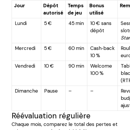
Jour
Dépôt
Temps
Bonus
Rem
autorisé
de jeu
utilisé
Lundi
5 €
45 min
10 € sans
Ses
dépôt
slot
Sta
Mercredi
5 €
60 min
Cash‑back
Rou
10 %
eur
Vendredi
10 €
90 min
Welcome
Tab
100 %
bla
(RT
Dimanche
Pause
–
–
Rev
bud
aju
Réévaluation régulière
Chaque mois, comparez le total des pertes et