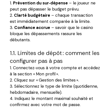
Prévention du sur‑dépense
– le joueur ne
peut pas dépasser le budget prévu.
Clarté budgétaire
– chaque transaction
est immédiatement comparée à la limite.
Confiance accrue
– savoir que le casino
bloque les dépassements rassure les
débutants.
1.1. Limites de dépôt : comment les
configurer pas à pas
Connectez‑vous à votre compte et accédez
à la section « Mon profil ».
Cliquez sur « Gestion des limites ».
Sélectionnez le type de limite (quotidienne,
hebdomadaire, mensuelle).
Indiquez le montant maximal souhaité et
confirmez avec votre mot de passe.