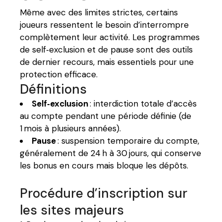
Même avec des limites strictes, certains
joueurs ressentent le besoin d’interrompre
complètement leur activité. Les programmes
de self‑exclusion et de pause sont des outils
de dernier recours, mais essentiels pour une
protection efficace.
Définitions
Self‑exclusion
: interdiction totale d’accès
au compte pendant une période définie (de
1 mois à plusieurs années).
Pause
: suspension temporaire du compte,
généralement de 24 h à 30 jours, qui conserve
les bonus en cours mais bloque les dépôts.
Procédure d’inscription sur
les sites majeurs