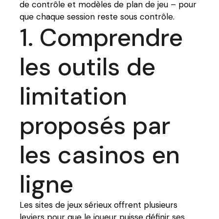
de contrôle et modèles de plan de jeu – pour
que chaque session reste sous contrôle.
1. Comprendre
les outils de
limitation
proposés par
les casinos en
ligne
Les sites de jeux sérieux offrent plusieurs
leviers pour que le joueur puisse définir ses