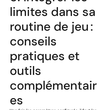
limites dans sa
routine de jeu :
conseils
pratiques et
outils
complémentair
es