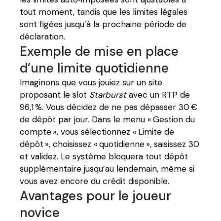
tout moment, tandis que les limites légales
sont figées jusqu’à la prochaine période de
déclaration.
Exemple de mise en place
d’une limite quotidienne
Imaginons que vous jouiez sur un site
proposant le slot
Starburst
avec un RTP de
96,1 %. Vous décidez de ne pas dépasser 30 €
de dépôt par jour. Dans le menu « Gestion du
compte », vous sélectionnez « Limite de
dépôt », choisissez « quotidienne », saisissez 30
et validez. Le système bloquera tout dépôt
supplémentaire jusqu’au lendemain, même si
vous avez encore du crédit disponible.
Avantages pour le joueur
novice