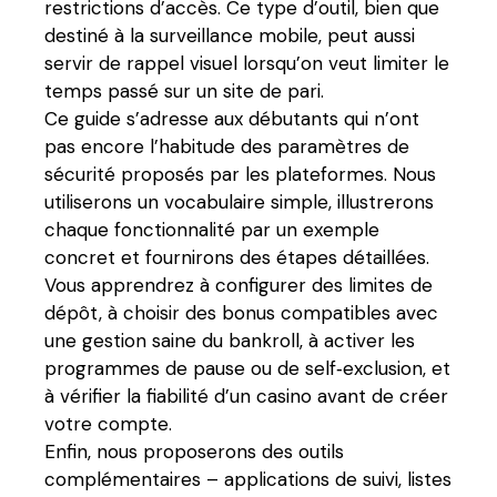
restrictions d’accès. Ce type d’outil, bien que
destiné à la surveillance mobile, peut aussi
servir de rappel visuel lorsqu’on veut limiter le
temps passé sur un site de pari.
Ce guide s’adresse aux débutants qui n’ont
pas encore l’habitude des paramètres de
sécurité proposés par les plateformes. Nous
utiliserons un vocabulaire simple, illustrerons
chaque fonctionnalité par un exemple
concret et fournirons des étapes détaillées.
Vous apprendrez à configurer des limites de
dépôt, à choisir des bonus compatibles avec
une gestion saine du bankroll, à activer les
programmes de pause ou de self‑exclusion, et
à vérifier la fiabilité d’un casino avant de créer
votre compte.
Enfin, nous proposerons des outils
complémentaires – applications de suivi, listes