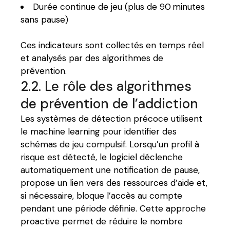
Durée continue de jeu (plus de 90 minutes
sans pause)
Ces indicateurs sont collectés en temps réel
et analysés par des algorithmes de
prévention.
2.2. Le rôle des algorithmes
de prévention de l’addiction
Les systèmes de détection précoce utilisent
le machine learning pour identifier des
schémas de jeu compulsif. Lorsqu’un profil à
risque est détecté, le logiciel déclenche
automatiquement une notification de pause,
propose un lien vers des ressources d’aide et,
si nécessaire, bloque l’accès au compte
pendant une période définie. Cette approche
proactive permet de réduire le nombre