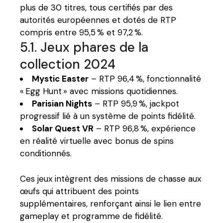
plus de 30 titres, tous certifiés par des
autorités européennes et dotés de RTP
compris entre 95,5 % et 97,2 %.
5.1. Jeux phares de la
collection 2024
Mystic Easter
– RTP 96,4 %, fonctionnalité
« Egg Hunt » avec missions quotidiennes.
Parisian Nights
– RTP 95,9 %, jackpot
progressif lié à un système de points fidélité.
Solar Quest VR
– RTP 96,8 %, expérience
en réalité virtuelle avec bonus de spins
conditionnés.
Ces jeux intègrent des missions de chasse aux
œufs qui attribuent des points
supplémentaires, renforçant ainsi le lien entre
gameplay et programme de fidélité.