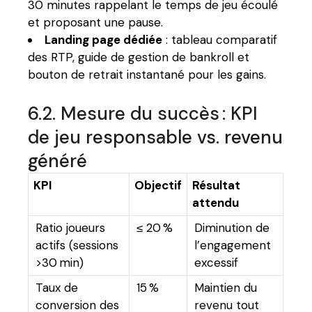
30 minutes rappelant le temps de jeu écoulé
et proposant une pause.
Landing page dédiée
: tableau comparatif
des RTP, guide de gestion de bankroll et
bouton de retrait instantané pour les gains.
6.2. Mesure du succès : KPI
de jeu responsable vs. revenu
généré
KPI
Objectif
Résultat
attendu
Ratio joueurs
≤ 20 %
Diminution de
actifs (sessions
l’engagement
>30 min)
excessif
Taux de
15 %
Maintien du
conversion des
revenu tout