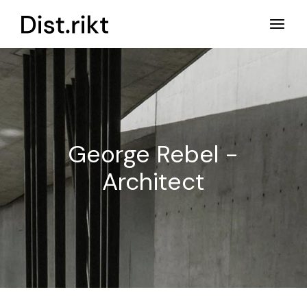
Ga
naar
de
inhoud
George Rebel -
Architect