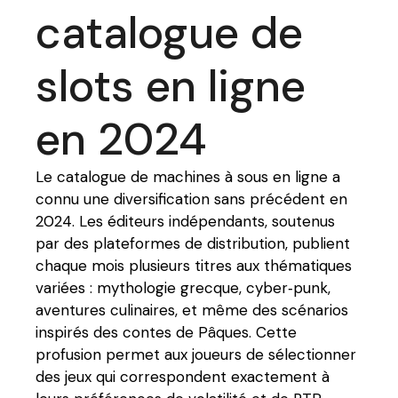
catalogue de
slots en ligne
en 2024
Le catalogue de machines à sous en ligne a
connu une diversification sans précédent en
2024. Les éditeurs indépendants, soutenus
par des plateformes de distribution, publient
chaque mois plusieurs titres aux thématiques
variées : mythologie grecque, cyber‑punk,
aventures culinaires, et même des scénarios
inspirés des contes de Pâques. Cette
profusion permet aux joueurs de sélectionner
des jeux qui correspondent exactement à