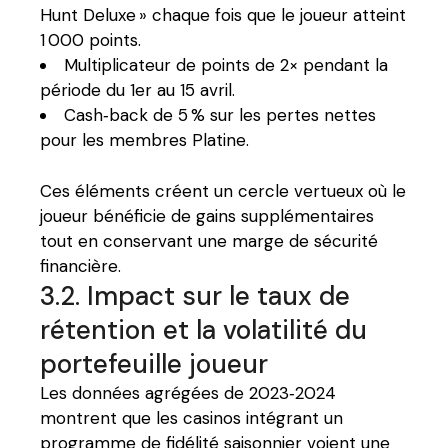
Hunt Deluxe » chaque fois que le joueur atteint
1 000 points.
Multiplicateur de points de 2× pendant la
période du 1er au 15 avril.
Cash‑back de 5 % sur les pertes nettes
pour les membres Platine.
Ces éléments créent un cercle vertueux où le
joueur bénéficie de gains supplémentaires
tout en conservant une marge de sécurité
financière.
3.2. Impact sur le taux de
rétention et la volatilité du
portefeuille joueur
Les données agrégées de 2023‑2024
montrent que les casinos intégrant un
programme de fidélité saisonnier voient une