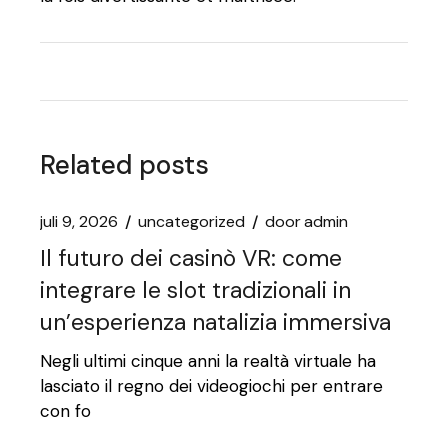
Related posts
juli 9, 2026
uncategorized
door
admin
Il futuro dei casinò VR: come
integrare le slot tradizionali in
un’esperienza natalizia immersiva
Negli ultimi cinque anni la realtà virtuale ha
lasciato il regno dei videogiochi per entrare
con fo