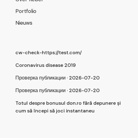
Portfolio
Nieuws
cw-check-https://test.com/
Coronavirus disease 2019
Проверка публикации · 2026-07-20
Проверка публикации · 2026-07-20
Totul despre bonusul don.ro fără depunere și
cum să începi să joci instantaneu