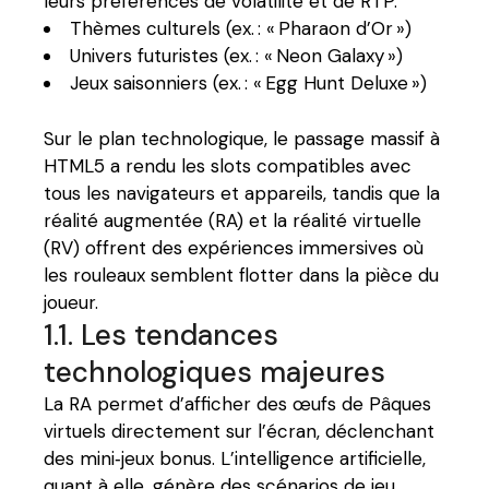
leurs préférences de volatilité et de RTP.
Thèmes culturels (ex. : « Pharaon d’Or »)
Univers futuristes (ex. : « Neon Galaxy »)
Jeux saisonniers (ex. : « Egg Hunt Deluxe »)
Sur le plan technologique, le passage massif à
HTML5 a rendu les slots compatibles avec
tous les navigateurs et appareils, tandis que la
réalité augmentée (RA) et la réalité virtuelle
(RV) offrent des expériences immersives où
les rouleaux semblent flotter dans la pièce du
joueur.
1.1. Les tendances
technologiques majeures
La RA permet d’afficher des œufs de Pâques
virtuels directement sur l’écran, déclenchant
des mini‑jeux bonus. L’intelligence artificielle,
quant à elle, génère des scénarios de jeu