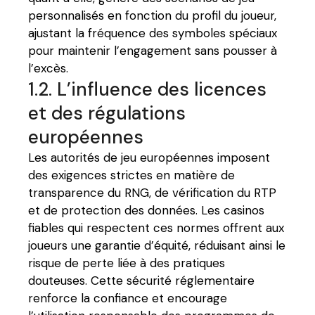
personnalisés en fonction du profil du joueur,
ajustant la fréquence des symboles spéciaux
pour maintenir l’engagement sans pousser à
l’excès.
1.2. L’influence des licences
et des régulations
européennes
Les autorités de jeu européennes imposent
des exigences strictes en matière de
transparence du RNG, de vérification du RTP
et de protection des données. Les casinos
fiables qui respectent ces normes offrent aux
joueurs une garantie d’équité, réduisant ainsi le
risque de perte liée à des pratiques
douteuses. Cette sécurité réglementaire
renforce la confiance et encourage