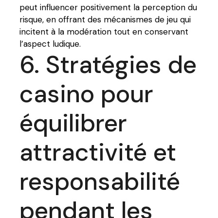
peut influencer positivement la perception du
risque, en offrant des mécanismes de jeu qui
incitent à la modération tout en conservant
l’aspect ludique.
6. Stratégies de
casino pour
équilibrer
attractivité et
responsabilité
pendant les