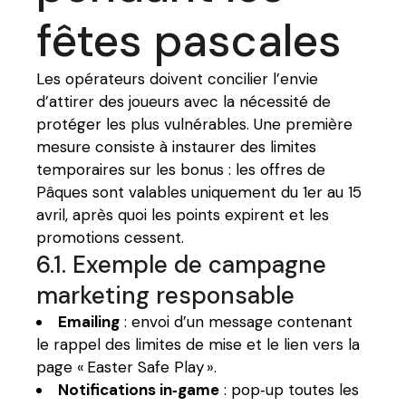
fêtes pascales
Les opérateurs doivent concilier l’envie
d’attirer des joueurs avec la nécessité de
protéger les plus vulnérables. Une première
mesure consiste à instaurer des limites
temporaires sur les bonus : les offres de
Pâques sont valables uniquement du 1er au 15
avril, après quoi les points expirent et les
promotions cessent.
6.1. Exemple de campagne
marketing responsable
Emailing
: envoi d’un message contenant
le rappel des limites de mise et le lien vers la
page « Easter Safe Play ».
Notifications in‑game
: pop‑up toutes les