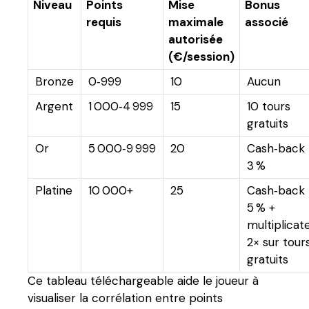
Niveau
Points
Mise
Bonus
requis
maximale
associé
autorisée
(€/session)
Bronze
0‑999
10
Aucun
Argent
1 000‑4 999
15
10 tours
gratuits
Or
5 000‑9 999
20
Cash‑back
3 %
Platine
10 000+
25
Cash‑back
5 % +
multiplicat
2× sur tour
gratuits
Ce tableau téléchargeable aide le joueur à
visualiser la corrélation entre points