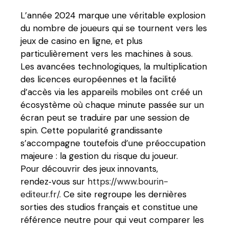
L’année 2024 marque une véritable explosion
du nombre de joueurs qui se tournent vers les
jeux de casino en ligne, et plus
particulièrement vers les machines à sous.
Les avancées technologiques, la multiplication
des licences européennes et la facilité
d’accès via les appareils mobiles ont créé un
écosystème où chaque minute passée sur un
écran peut se traduire par une session de
spin. Cette popularité grandissante
s’accompagne toutefois d’une préoccupation
majeure : la gestion du risque du joueur.
Pour découvrir des jeux innovants,
rendez‑vous sur
https://www.bourin-
editeur.fr/
. Ce site regroupe les dernières
sorties des studios français et constitue une
référence neutre pour qui veut comparer les