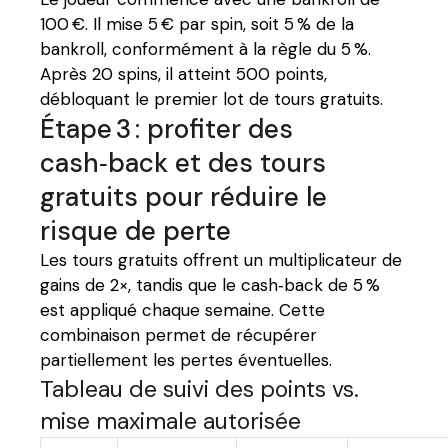
100 €. Il mise 5 € par spin, soit 5 % de la
bankroll, conformément à la règle du 5 %.
Après 20 spins, il atteint 500 points,
débloquant le premier lot de tours gratuits.
Étape 3 : profiter des
cash‑back et des tours
gratuits pour réduire le
risque de perte
Les tours gratuits offrent un multiplicateur de
gains de 2×, tandis que le cash‑back de 5 %
est appliqué chaque semaine. Cette
combinaison permet de récupérer
partiellement les pertes éventuelles.
Tableau de suivi des points vs.
mise maximale autorisée