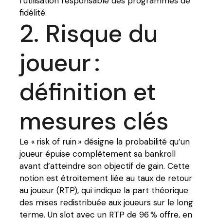
l’utilisation responsable des programmes de
fidélité.
2. Risque du
joueur :
définition et
mesures clés
Le « risk of ruin » désigne la probabilité qu’un
joueur épuise complètement sa bankroll
avant d’atteindre son objectif de gain. Cette
notion est étroitement liée au taux de retour
au joueur (RTP), qui indique la part théorique
des mises redistribuée aux joueurs sur le long
terme. Un slot avec un RTP de 96 % offre, en