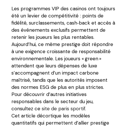
Les programmes VIP des casinos ont toujours
été un levier de compétitivité : points de
fidélité, surclassements, cash‑back et accès à
des événements exclusifs permettent de
retenir les joueurs les plus rentables.
Aujourd’hui, ce même prestige doit répondre
à une exigence croissante de responsabilité
environnementale. Les joueurs « green »
attendent que leurs dépenses de luxe
s’accompagnent d’un impact carbone
maîtrisé, tandis que les autorités imposent
des normes ESG de plus en plus strictes.
Pour découvrir d’autres initiatives
responsables dans le secteur du jeu,
consultez ce
site de paris sportif
.
Cet article décortique les modèles
quantitatifs qui permettent d’allier prestige