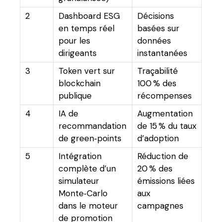
2
Dashboard ESG
Décisions
en temps réel
basées sur
pour les
données
dirigeants
instantanées
3
Token vert sur
Traçabilité
blockchain
100 % des
publique
récompenses
4
IA de
Augmentation
recommandation
de 15 % du taux
de green‑points
d’adoption
5
Intégration
Réduction de
complète d’un
20 % des
simulateur
émissions liées
Monte‑Carlo
aux
dans le moteur
campagnes
de promotion