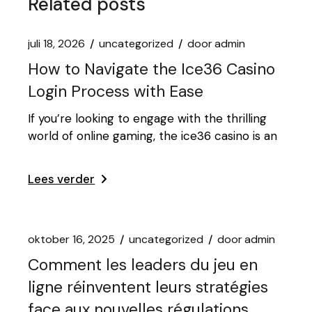
Related posts
juli 18, 2026
uncategorized
door
admin
How to Navigate the Ice36 Casino
Login Process with Ease
If you’re looking to engage with the thrilling
world of online gaming, the ice36 casino is an
Lees verder
oktober 16, 2025
uncategorized
door
admin
Comment les leaders du jeu en
ligne réinventent leurs stratégies
face aux nouvelles régulations