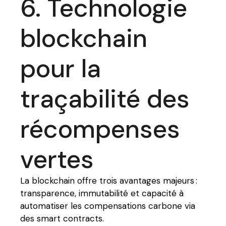
6. Technologie
blockchain
pour la
traçabilité des
récompenses
vertes
La blockchain offre trois avantages majeurs :
transparence, immutabilité et capacité à
automatiser les compensations carbone via
des smart contracts.