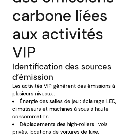
carbone liées
aux activités
VIP
Identification des sources
d’émission
Les activités VIP génèrent des émissions à
plusieurs niveaux :
Énergie des salles de jeu : éclairage LED,
climatiseurs et machines à sous à haute
consommation.
Déplacements des high‑rollers : vols
privés, locations de voitures de luxe,