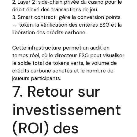
Layer 2 : side‑chain privée du casino pour le
débit élevé des transactions de jeu.
Smart contract : gère la conversion points
↔ token, la vérification des critères ESG et la
libération des crédits carbone.
Cette infrastructure permet un audit en
temps réel, où le directeur ESG peut visualiser
le solde total de tokens verts, le volume de
crédits carbone achetés et le nombre de
joueurs participants.
7. Retour sur
investissement
(ROI) des