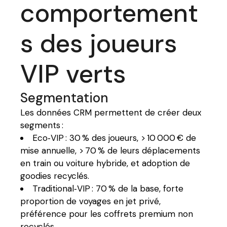
comportement
s des joueurs
VIP verts
Segmentation
Les données CRM permettent de créer deux
segments :
Eco‑VIP : 30 % des joueurs, > 10 000 € de
mise annuelle, > 70 % de leurs déplacements
en train ou voiture hybride, et adoption de
goodies recyclés.
Traditional‑VIP : 70 % de la base, forte
proportion de voyages en jet privé,
préférence pour les coffrets premium non
recyclés.