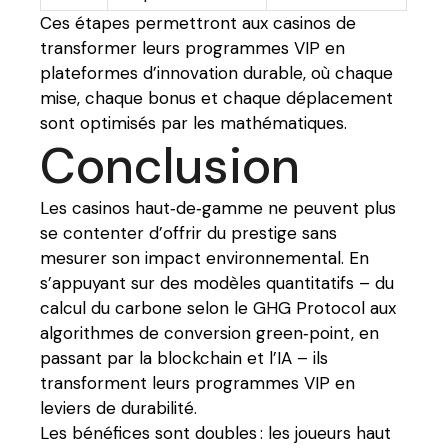
Ces étapes permettront aux casinos de
transformer leurs programmes VIP en
plateformes d’innovation durable, où chaque
mise, chaque bonus et chaque déplacement
sont optimisés par les mathématiques.
Conclusion
Les casinos haut‑de‑gamme ne peuvent plus
se contenter d’offrir du prestige sans
mesurer son impact environnemental. En
s’appuyant sur des modèles quantitatifs – du
calcul du carbone selon le GHG Protocol aux
algorithmes de conversion green‑point, en
passant par la blockchain et l’IA – ils
transforment leurs programmes VIP en
leviers de durabilité.
Les bénéfices sont doubles : les joueurs haut