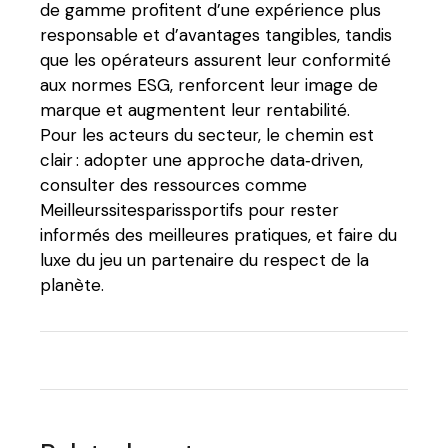
de gamme profitent d’une expérience plus
responsable et d’avantages tangibles, tandis
que les opérateurs assurent leur conformité
aux normes ESG, renforcent leur image de
marque et augmentent leur rentabilité.
Pour les acteurs du secteur, le chemin est
clair : adopter une approche data‑driven,
consulter des ressources comme
Meilleurssitesparissportifs pour rester
informés des meilleures pratiques, et faire du
luxe du jeu un partenaire du respect de la
planète.