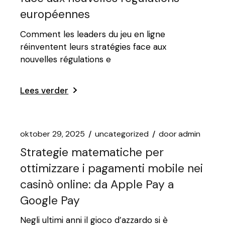
européennes
Comment les leaders du jeu en ligne
réinventent leurs stratégies face aux
nouvelles régulations e
Lees verder
oktober 29, 2025
uncategorized
door
admin
Strategie matematiche per
ottimizzare i pagamenti mobile nei
casinò online: da Apple Pay a
Google Pay
Negli ultimi anni il gioco d’azzardo si è