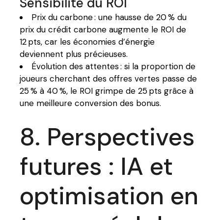
Sensibilité du ROI
Prix du carbone : une hausse de 20 % du
prix du crédit carbone augmente le ROI de
12 pts, car les économies d’énergie
deviennent plus précieuses.
Évolution des attentes : si la proportion de
joueurs cherchant des offres vertes passe de
25 % à 40 %, le ROI grimpe de 25 pts grâce à
une meilleure conversion des bonus.
8. Perspectives
futures : IA et
optimisation en