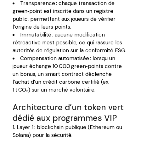
Transparence : chaque transaction de
green‑point est inscrite dans un registre
public, permettant aux joueurs de vérifier
l’origine de leurs points.
Immutabilité : aucune modification
rétroactive n’est possible, ce qui rassure les
autorités de régulation sur la conformité ESG.
Compensation automatisée : lorsqu un
joueur échange 10 000 green‑points contre
un bonus, un smart contract déclenche
l’achat d’un crédit carbone certifié (ex.
1 t CO₂) sur un marché volontaire.
Architecture d’un token vert
dédié aux programmes VIP
Layer 1 : blockchain publique (Ethereum ou
Solana) pour la sécurité.