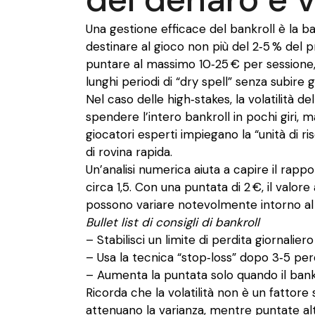
Una gestione efficace del bankroll è la b
destinare al gioco non più del 2‑5 % del 
puntare al massimo 10‑25 € per sessione
lunghi periodi di “dry spell” senza subire 
Nel caso delle high‑stakes, la volatilità de
spendere l’intero bankroll in pochi giri, ma
giocatori esperti impiegano la “unità di ri
di rovina rapida.
Un’analisi numerica aiuta a capire il rapp
circa 1,5. Con una puntata di 2 €, il valor
possono variare notevolmente intorno al 
Bullet list di consigli di bankroll
– Stabilisci un limite di perdita giornaliero
– Usa la tecnica “stop‑loss” dopo 3‑5 per
– Aumenta la puntata solo quando il bankro
Ricorda che la volatilità non è un fattor
attenuano la varianza, mentre puntate alt