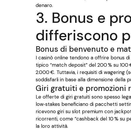
denaro.
3. Bonus e pr
differiscono p
Bonus di benvenuto e mat
I casinò online tendono a offrire bonus d
tipico “match deposit” del 200 % su 100 €
2.000 €. Tuttavia, i requisiti di wagerin
soddisfarli in base alla dimensione della p
Giri gratuiti e promozioni 
Le offerte di giri gratuiti sono spesso lega
low‑stakes beneficiano di pacchetti setti
ricevono giri su slot premium con jackpo
ricorrenti, come “cashback del 10 % su pe
la loro attività.