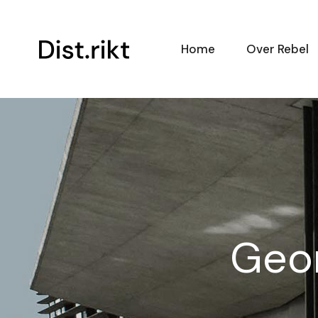
Ga
naar
de
inhoud
Home
Over Rebel
Geor