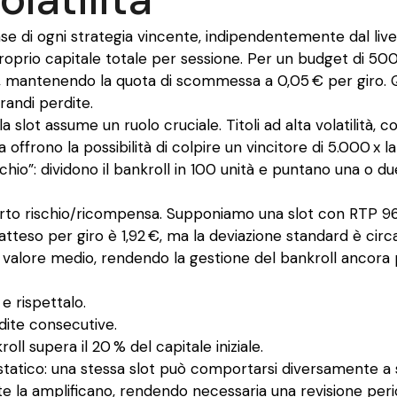
ase di ogni strategia vincente, indipendentemente dal liv
proprio capitale totale per sessione. Per un budget di 5
, mantenendo la quota di scommessa a 0,05 € per giro. 
grandi perdite.
lla slot assume un ruolo cruciale. Titoli ad alta volatilità,
 offrono la possibilità di colpire un vincitore di 5.000 x l
schio”: dividono il bankroll in 100 unità e puntano una o du
orto rischio/ricompensa. Supponiamo una slot con RTP 96 % 
e atteso per giro è 1,92 €, ma la deviazione standard è circ
valore medio, rendendo la gestione del bankroll ancora p
 e rispettalo.
dite consecutive.
ll supera il 20 % del capitale iniziale.
e statico: una stessa slot può comportarsi diversamente 
e la amplificano, rendendo necessaria una revisione perio