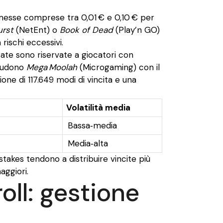
messe comprese tra 0,01 € e 0,10 € per
urst
(NetEnt) o
Book of Dead
(Play’n GO)
rischi eccessivi.
ntate sono riservate a giocatori con
cludono
Mega Moolah
(Microgaming) con il
one di 117.649 modi di vincita e una
Volatilità media
Bassa‑media
Media‑alta
stakes tendono a distribuire vincite più
aggiori.
oll: gestione