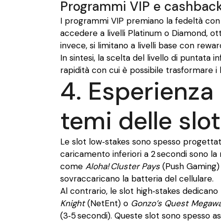
Programmi VIP e cashback
I programmi VIP premiano la fedeltà con bo
accedere a livelli Platinum o Diamond, ott
invece, si limitano a livelli base con rewa
In sintesi, la scelta del livello di puntata
rapidità con cui è possibile trasformare i
4. Esperienza 
temi delle slo
Le slot low‑stakes sono spesso progettate 
caricamento inferiori a 2 secondi sono la nor
come
Aloha! Cluster Pays
(Push Gaming) o
sovraccaricano la batteria del cellulare.
Al contrario, le slot high‑stakes dedicano
Knight
(NetEnt) o
Gonzo’s Quest Megaw
(3‑5 secondi). Queste slot sono spesso as