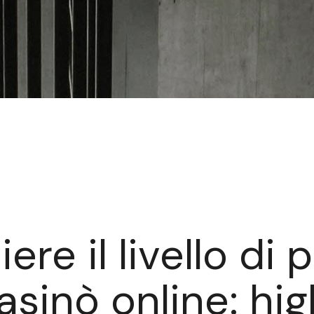
re il livello di 
asinò online: hi