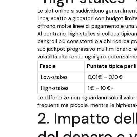
Le slot online si suddividono generalme
linea, adatte a giocatori con budget limit
offrono molte linee di pagamento e una vo
Al contrario, high‑stakes si colloca tipic
bankroll più consistenti o a chi ricerca g
suo jackpot progressivo multimilionario, 
volatilità alta rende ogni giro potenzialm
Fascia
Puntata tipica per l
Low‑stakes
0,01 € – 0,10 €
High‑stakes
1 € – 10 €+
Le differenze non riguardano solo il valor
frequenti ma piccole, mentre le high‑sta
2. Impatto del
del denaro e vo