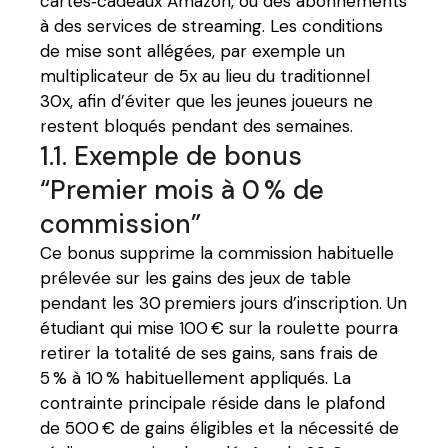
cartes‑cadeaux Amazon, ou des abonnements
à des services de streaming. Les conditions
de mise sont allégées, par exemple un
multiplicateur de 5x au lieu du traditionnel
30x, afin d’éviter que les jeunes joueurs ne
restent bloqués pendant des semaines.
1.1. Exemple de bonus
“Premier mois à 0 % de
commission”
Ce bonus supprime la commission habituelle
prélevée sur les gains des jeux de table
pendant les 30 premiers jours d’inscription. Un
étudiant qui mise 100 € sur la roulette pourra
retirer la totalité de ses gains, sans frais de
5 % à 10 % habituellement appliqués. La
contrainte principale réside dans le plafond
de 500 € de gains éligibles et la nécessité de