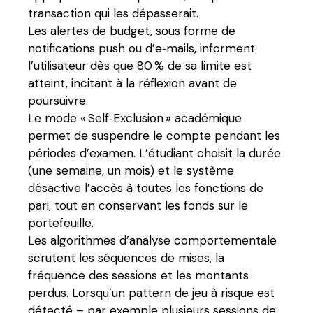
transaction qui les dépasserait.
Les alertes de budget, sous forme de
notifications push ou d’e‑mails, informent
l’utilisateur dès que 80 % de sa limite est
atteint, incitant à la réflexion avant de
poursuivre.
Le mode « Self‑Exclusion » académique
permet de suspendre le compte pendant les
périodes d’examen. L’étudiant choisit la durée
(une semaine, un mois) et le système
désactive l’accès à toutes les fonctions de
pari, tout en conservant les fonds sur le
portefeuille.
Les algorithmes d’analyse comportementale
scrutent les séquences de mises, la
fréquence des sessions et les montants
perdus. Lorsqu’un pattern de jeu à risque est
détecté – par exemple plusieurs sessions de