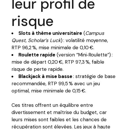
leur profil de
risque
Slots à thème universitaire
(
Campus
Quest
,
Scholar’s Luck
) : volatilité moyenne,
RTP 96,2 %, mise minimale de 0,10 €.
Roulette rapide
(version “Mini‑Roulette”) :
mise de départ 0,20 €, RTP 97,3 %, faible
risque de perte rapide.
Blackjack à mise basse
: stratégie de base
recommandée, RTP 99,5 % avec un jeu
optimal, mise minimale de 0,15 €.
Ces titres offrent un équilibre entre
divertissement et maîtrise du budget, car
leurs mises sont faibles et les chances de
récupération sont élevées. Les jeux à haute