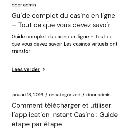
door
admin
Guide complet du casino en ligne
– Tout ce que vous devez savoir
Guide complet du casino en ligne – Tout ce
que vous devez savoir Les casinos virtuels ont
transfor
Lees verder
januari 18, 2016
uncategorized
door
admin
Comment télécharger et utiliser
l’application Instant Casino : Guide
étape par étape