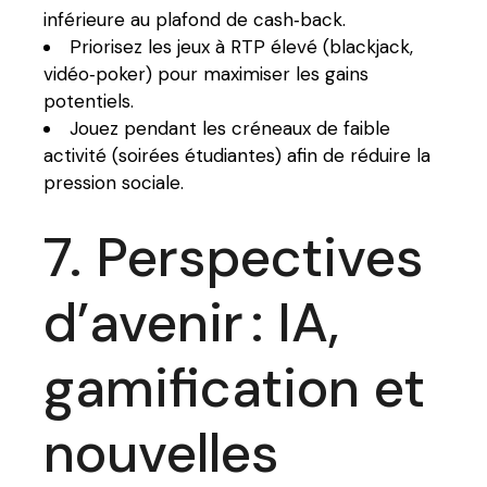
inférieure au plafond de cash‑back.
Priorisez les jeux à RTP élevé (blackjack,
vidéo‑poker) pour maximiser les gains
potentiels.
Jouez pendant les créneaux de faible
activité (soirées étudiantes) afin de réduire la
pression sociale.
7. Perspectives
d’avenir : IA,
gamification et
nouvelles