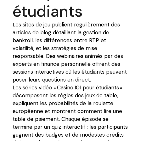
étudiants
Les sites de jeu publient régulièrement des
articles de blog détaillant la gestion de
bankroll, les différences entre RTP et
volatilité, et les stratégies de mise
responsable. Des webinaires animés par des
experts en finance personnelle offrent des
sessions interactives où les étudiants peuvent
poser leurs questions en direct.
Les séries vidéo « Casino 101 pour étudiants »
décomposent les règles des jeux de table,
expliquent les probabilités de la roulette
européenne et montrent comment lire une
table de paiement. Chaque épisode se
termine par un quiz interactif ; les participants
gagnent des badges et de modestes crédits