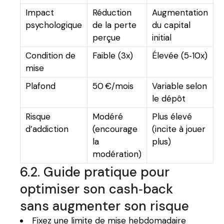
Impact
Réduction
Augmentation
psychologique
de la perte
du capital
perçue
initial
Condition de
Faible (3x)
Élevée (5‑10x)
mise
Plafond
50 €/mois
Variable selon
le dépôt
Risque
Modéré
Plus élevé
d’addiction
(encourage
(incite à jouer
la
plus)
modération)
6.2. Guide pratique pour
optimiser son cash‑back
sans augmenter son risque
Fixez une limite de mise hebdomadaire