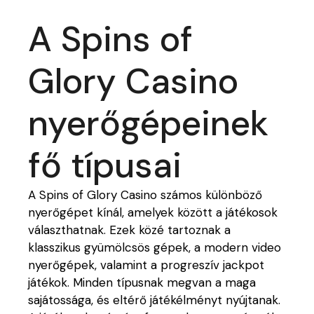
A Spins of
Glory Casino
nyerőgépeinek
fő típusai
A Spins of Glory Casino számos különböző
nyerőgépet kínál, amelyek között a játékosok
választhatnak. Ezek közé tartoznak a
klasszikus gyümölcsös gépek, a modern video
nyerőgépek, valamint a progreszív jackpot
játékok. Minden típusnak megvan a maga
sajátossága, és eltérő játékélményt nyújtanak.