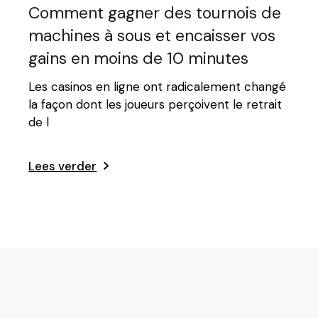
Comment gagner des tournois de
machines à sous et encaisser vos
gains en moins de 10 minutes
Les casinos en ligne ont radicalement changé
la façon dont les joueurs perçoivent le retrait
de l
Lees verder