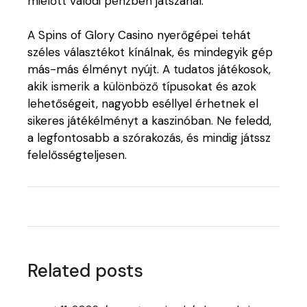
mielőtt valódi pénzben játszanál.
A Spins of Glory Casino nyerőgépei tehát
széles választékot kínálnak, és mindegyik gép
más-más élményt nyújt. A tudatos játékosok,
akik ismerik a különböző típusokat és azok
lehetőségeit, nagyobb eséllyel érhetnek el
sikeres játékélményt a kaszinóban. Ne feledd,
a legfontosabb a szórakozás, és mindig játssz
felelősségteljesen.
Related posts