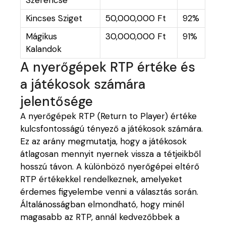
Kincses Sziget
50,000,000 Ft
92%
Mágikus
30,000,000 Ft
91%
Kalandok
A nyerőgépek RTP értéke és
a játékosok számára
jelentősége
A nyerőgépek RTP (Return to Player) értéke
kulcsfontosságú tényező a játékosok számára.
Ez az arány megmutatja, hogy a játékosok
átlagosan mennyit nyernek vissza a tétjeikből
hosszú távon. A különböző nyerőgépei eltérő
RTP értékekkel rendelkeznek, amelyeket
érdemes figyelembe venni a választás során.
Általánosságban elmondható, hogy minél
magasabb az RTP, annál kedvezőbbek a