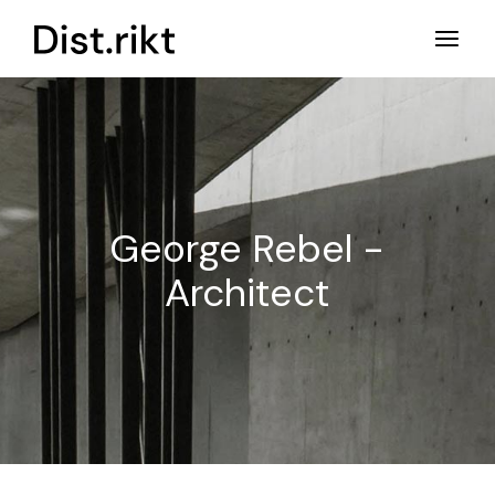
Ga
naar
de
inhoud
George Rebel -
Architect