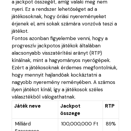
a jackpot összegét, amíg valaki meg nem
nyeri. Ez a rendszer lehetőséget ad a
játékosoknak, hogy óriási nyereményeket
érjenek el, ami sokak számára vonzóvá teszi a
játékot.
Fontos azonban figyelembe venni, hogy a
progreszív jackpotos játékok általában
alacsonyabb visszatérítési arányt (RTP)
kínálnak, mint a hagyományos nyerőgépek.
Ezért a játékosoknak érdemes megfontolniuk,
hogy mennyit hajlandóak kockáztatni a
nagyobb nyeremény reményében. A számos
ilyen játékot kínál, így a játékosok széles
választékból válogathatnak.
Játék neve
Jackpot
RTP
összege
Milliárd
100,000,000 Ft
89%
Szerencse