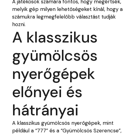
A játékosok számára fontos, hogy megértsék,
melyik gép milyen lehetőségeket kínál, hogy a
számukra legmegfelelőbb választást tudják
hozni.
A klasszikus
gyümölcsös
nyerőgépek
előnyei és
hátrányai
A klasszikus gyümölcsös nyerőgépek, mint
például a “777” és a “Gyümölcsös Szerencse”,