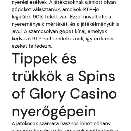
nyerési esélyek. A játékosoknak ajánlott olyan
gépeket választaniuk, amelyek RTP-je
legalább 90% felett van. Ezzel növelhetik a
nyereményeik mértékét, és a játékélményük is
javul. A számosolyan gépet kínál, amelyek
kedvező RTP-vel rendelkeznek, így érdemes
ezeket felfedezni.
Tippek és
trükkök a Spins
of Glory Casino
nyerőgépein
A játékosok számára hasznos lehet néhány
alapvető tipp és trükk, amelyek segíthetnek a