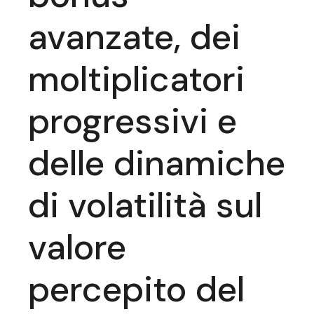
avanzate, dei
moltiplicatori
progressivi e
delle dinamiche
di volatilità sul
valore
percepito del