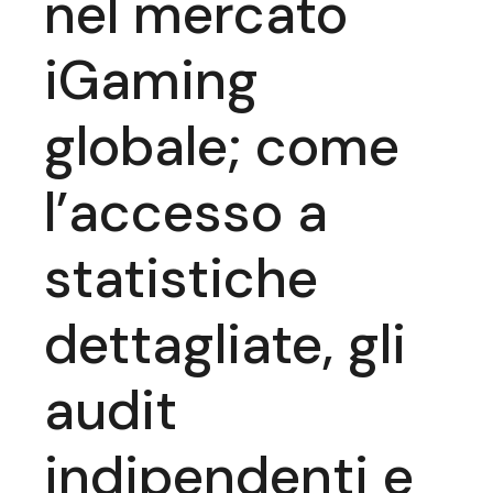
nel mercato
iGaming
globale; come
l’accesso a
statistiche
dettagliate, gli
audit
indipendenti e