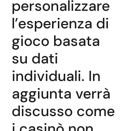
personalizzare
l’esperienza di
gioco basata
su dati
individuali. In
aggiunta verrà
discusso come
i casinò non