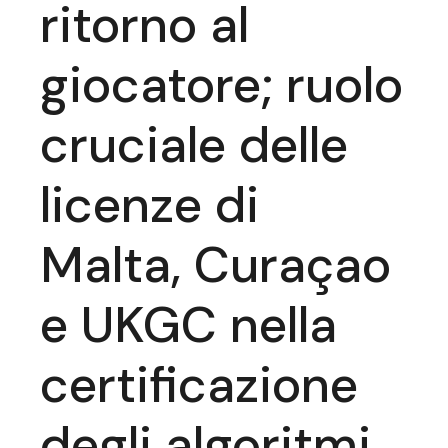
ritorno al
giocatore; ruolo
cruciale delle
licenze di
Malta, Curaçao
e UKGC nella
certificazione
degli algoritmi