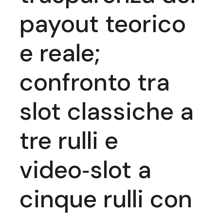
payout teorico
e reale;
confronto tra
slot classiche a
tre rulli e
video‑slot a
cinque rulli con