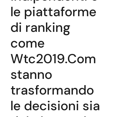
le piattaforme
di ranking
come
Wtc2019.Com
stanno
trasformando
le decisioni sia