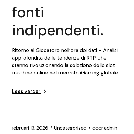
fonti
indipendenti.
Ritorno al Giocatore nell’era dei dati – Analisi
approfondita delle tendenze di RTP che
stanno rivoluzionando la selezione delle slot
machine online nel mercato iGaming globale
Lees verder
februari 13, 2026
Uncategorized
door
admin