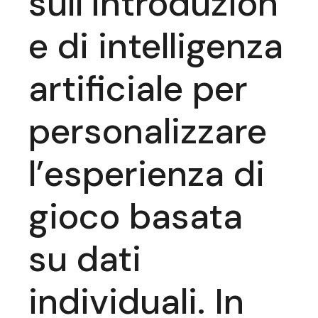
sull’introduzion
e di intelligenza
artificiale per
personalizzare
l’esperienza di
gioco basata
su dati
individuali. In