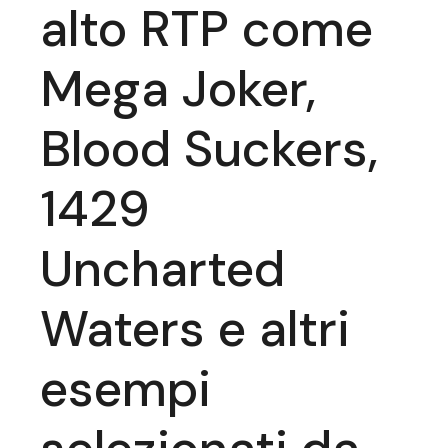
alto RTP come
Mega Joker,
Blood Suckers,
1429
Uncharted
Waters e altri
esempi