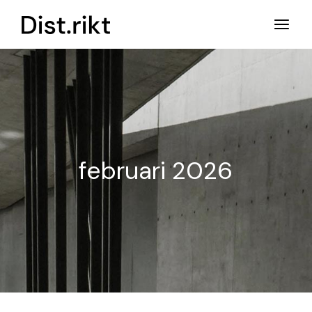
Ga
naar
de
inhoud
februari 2026