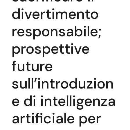
divertimento
responsabile;
prospettive
future
sull’introduzion
e di intelligenza
artificiale per