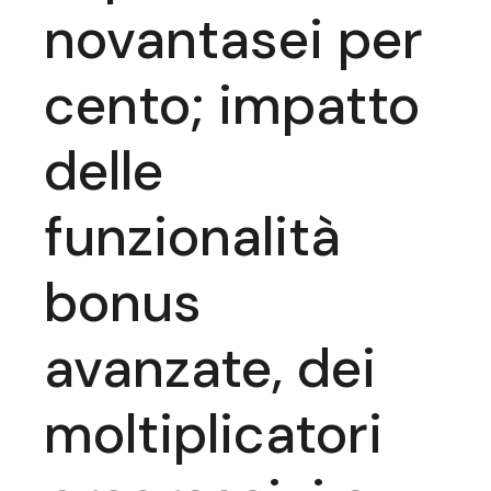
novantasei per
cento; impatto
delle
funzionalità
bonus
avanzate, dei
moltiplicatori