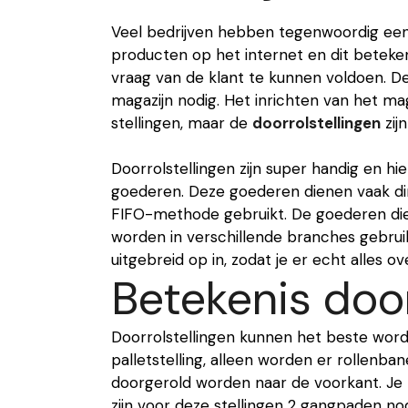
Veel bedrijven hebben tegenwoordig ee
producten op het internet en dit betek
vraag van de klant te kunnen voldoen. D
magazijn nodig. Het inrichten van het mag
stellingen, maar de
doorrolstellingen
zij
Doorrolstellingen zijn super handig en h
goederen. Deze goederen dienen vaak dir
FIFO-methode gebruikt. De goederen die a
worden in verschillende branches gebruikt
uitgebreid op in, zodat je er echt alles o
Betekenis door
Doorrolstellingen kunnen het beste worde
palletstelling, alleen worden er rollen
doorgerold worden naar de voorkant. Je k
zijn voor deze stellingen 2 gangpaden no