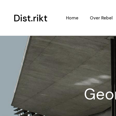
Ga
naar
de
inhoud
Home
Over Rebel
Geor