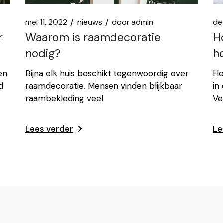
mei 11, 2022
nieuws
door
admin
de
Waarom is raamdecoratie
H
r
nodig?
h
Bijna elk huis beschikt tegenwoordig over
He
en
raamdecoratie. Mensen vinden blijkbaar
in
d
raambekleding veel
Ve
Lees verder
Le