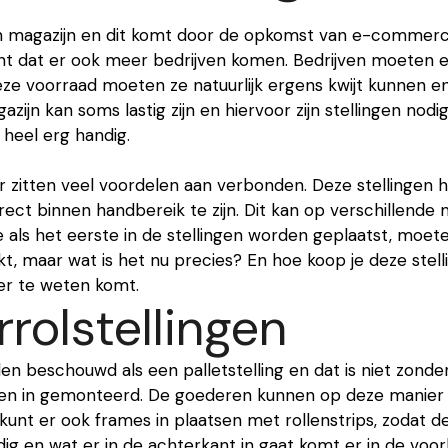
n magazijn en dit komt door de opkomst van e-comme
ent dat er ook meer bedrijven komen. Bedrijven moeten
eze voorraad moeten ze natuurlijk ergens kwijt kunnen
azijn kan soms lastig zijn en hiervoor zijn stellingen nod
n heel erg handig.
ier zitten veel voordelen aan verbonden. Deze stellingen
ect binnen handbereik te zijn. Dit kan op verschillende
ls het eerste in de stellingen worden geplaatst, moeten 
, maar wat is het nu precies? En hoe koop je deze stellin
ver te weten komt.
rolstellingen
n beschouwd als een palletstelling en dat is niet zonde
banen in gemonteerd. De goederen kunnen op deze manie
unt er ook frames in plaatsen met rollenstrips, zodat de
dig en wat er in de achterkant in gaat komt er in de voo